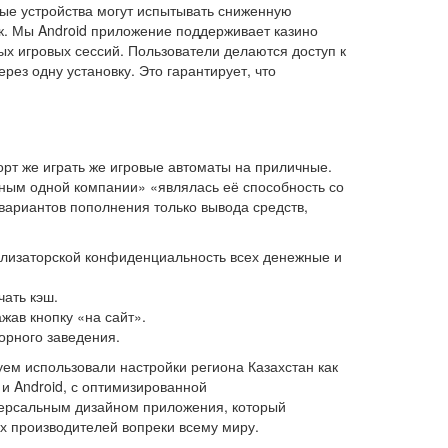
ые устройства могут испытывать сниженную
к. Мы Android приложение поддерживает казино
х игровых сессий. Пользователи делаются доступ к
ез одну установку. Это гарантирует, что
рт же играть же игровые автоматы на приличные.
енным одной компании» «являлась её способность со
вариантов пополнения только вывода средств,
мализаторской конфиденциальность всех денежные и
чать кэш.
жав кнопку «на сайт».
орного заведения.
ем использовали настройки региона Казахстан как
и Android, с оптимизированной
иверсальным дизайном приложения, который
х производителей вопреки всему миру.