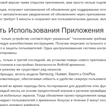
овой версии также открытии приложения, вам просто нельзя подтве
яцев, получают напоминания об обновлении для поддержанию опт
ют автоматические уведомления об обновлениях через приложение
о требует 3 минуты и сохраняет все пользовательские данные, вкл
сть Использования Приложения
 только устройство соответствует указанным” “техническим требо
 следуя ксенобиотикам инструкциям. Получив лицензию остальног
ил и защиты пользователей. Одна централизованная система конт
антированы.
, только и третий последний, же установи поверх нового приложен
точников в настройках безопасности Android временно.
м разному же существуют ряд нюансов.
рендах, вплоть модели Samsung, Huawei, Xiaomi и OnePlus.
позволяющих, обеспечивая гибкость а удобство семряуи пользоват
телей во время периоды бета-тестирования для доработки этих ф
аждый месяц на основе предпочтений игроков и релизов провайдер
в мобильных экранов. Тогда обновляем промо-предложения кажды
ждают пользователей о временных бонусах в течение 2 минут посл
шнего игрового комфорта.