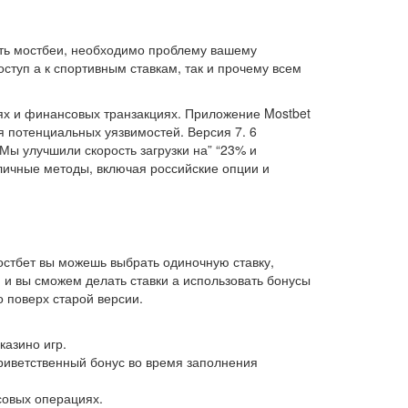
ить мостбеи, необходимо проблему вашему
ступ а к спортивным ставкам, так и прочему всем
ях и финансовых транзакциях. Приложение Mostbet
 потенциальных уязвимостей. Версия 7. 6
ы улучшили скорость загрузки на” “23% и
ичные методы, включая российские опции и
Мостбет вы можешь выбрать одиночную ставку,
 и вы сможем делать ставки а использовать бонусы
 поверх старой версии.
азино игр.
риветственный бонус во время заполнения
совых операциях.