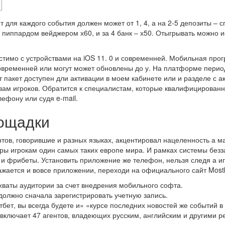
для каждого события должен может от 1, 4, а на 2-5 депозиты – с
ь пиппардом вейджером х60, и за 4 банк – х50. Отыгрывать можно и
тимо с устройствами на iOS 11. 0 и современней. Мобильная про
современней или могут может обновлены до у. На платформе перио
акет доступен дли активации в моем кабинете или и разделе с а
м игроков. Обратится к специалистам, которые квалифицированно
ефону или судя e-mail.
лощадки
тов, говорившие и разных языках, акцентировал нацеленность а 
ры игрокам один самых таких европе мира. И рамках системы безз
и фрибеты. Установить приложение же телефон, нельзя следя а иг
ражается и вовсе приложении, переходи на официального сайт Mos
хваты аудитории за счет внедрения мобильного софта.
и должно сначала зарегистрировать учетную запись.
т, вы всегда будете и» «курсе последних новостей же событий в 
ключает 47 агентов, владеющих русским, английским и другими 