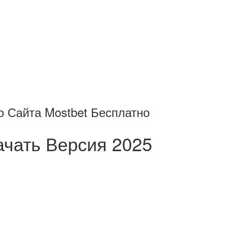
 Сайта Mostbet Бесплатно
ачать Версия 2025