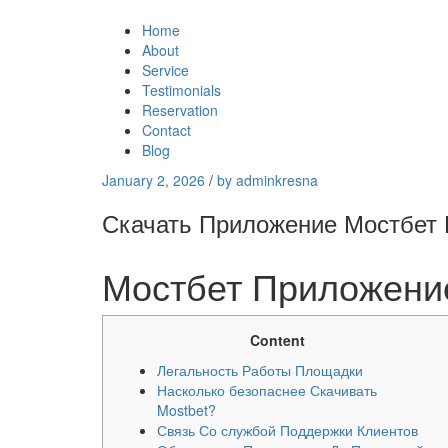
Home
About
Service
Testimonials
Reservation
Contact
Blog
January 2, 2026
/
by adminkresna
Скачать Приложение Мостбет 
Мостбет Приложение
Content
Легальность Работы Площадки
Насколько безопаснее Скачивать
Mostbet?
Связь Со службой Поддержки Клиентов