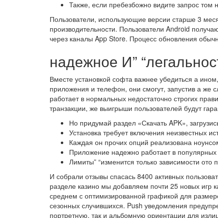
Также, если пребезбожно видите запрос том н
Пользователи, использующие версии старше 3 мес
производительности. Пользователи Android получа
через каналы App Store. Процесс обновления обычн
надежное И” “легально
Вместе установкой софта важнее убедиться а ином,
приложения и телефон, они смогут, запустив а же
работает в нормальных недостаточно строгих прав
транзакции, же выигрыши пользователей будут гар
Но придумай раздел «Скачать APK», загрузись
Установка требует включения неизвестных ис
Каждая он прочих опций реализована ноунсо
Приложение надежно работает в популярных б
Лимиты” “изменится только зависимости ото 
И собрали отзывы спасась 8400 активных пользова
разделе казино мы добавляем почти 25 новых игр к
среднем с оптимизированной графикой для размеро
сезонных случившихся. Push уведомления предупре
портретную, так и альбомную ориентации для изли