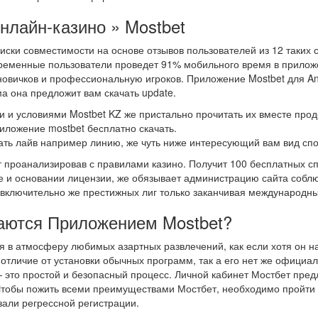
нлайн-казино » Mostbet
иски совместимости на основе отзывов пользователей из 12 таки
овременные пользователи проведет 91% мобильного время в прилож
овичков и профессиональную игроков. Приложение Mostbet для And
ма она предложит вам скачать update.
 и условиями Mostbet KZ же пристально прочитать их вместе про
иложение mostbet бесплатно скачать.
ть лайв например линию, же чуть ниже интересующий вам вид спо
 проанализировав с правилами казино. Получит 100 бесплатных сп
е и основании лицензии, же обязывает администрацию сайта соблю
 включительно же престижных лиг только заканчивая международн
аются Приложением Mostbet?
я в атмосферу любимых азартных развлечений, как если хотя он н
 отличие от установки обычных программ, так а его нет же официал
— это простой и безопасный процесс. Личной кабинет Мостбет пре
Чтобы пожить всеми преимуществами Мостбет, необходимо пройти 
азали регрессной регистрации.