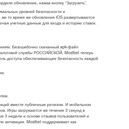
рдили обновление, нажав кнопку “Загрузить”.
имальных уровней безопасности и
, же то время же обновления iOS развертываются
ючая учетные данные для входа и историю ставок.
ваниям. Безошибочно скачанный apk-файл
о налоговой службы РОССИЙСКОЙ, Mostbet теперь
роль доступа обеспечивающее безопасность каждой
ия.
елям.
ункций вместе публичным релизом. И мобильном
ов. Игры загружаются же течение 3 секунд в
е 3 недели и основе отзывов пользователей и
е активации. Mostbet поддерживает как