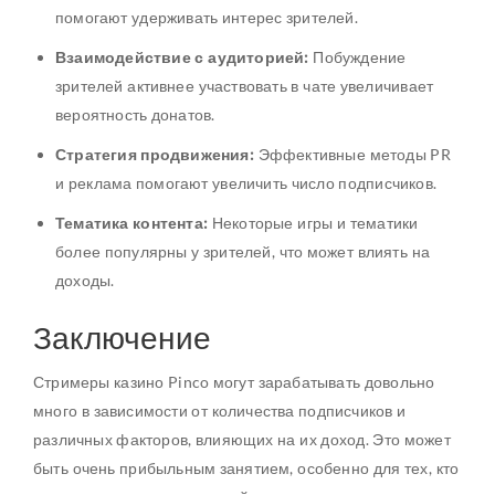
помогают удерживать интерес зрителей.
Взаимодействие с аудиторией:
Побуждение
зрителей активнее участвовать в чате увеличивает
вероятность донатов.
Стратегия продвижения:
Эффективные методы PR
и реклама помогают увеличить число подписчиков.
Тематика контента:
Некоторые игры и тематики
более популярны у зрителей, что может влиять на
доходы.
Заключение
Стримеры казино Pinco могут зарабатывать довольно
много в зависимости от количества подписчиков и
различных факторов, влияющих на их доход. Это может
быть очень прибыльным занятием, особенно для тех, кто