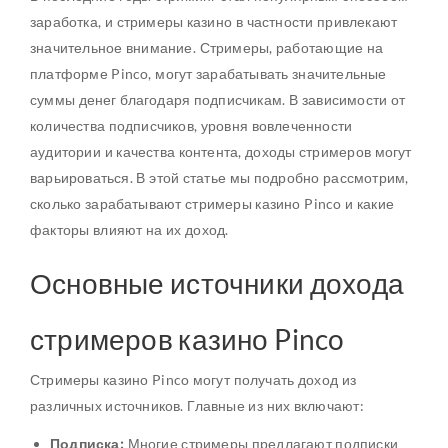
заработка, и стримеры казино в частности привлекают
значительное внимание. Стримеры, работающие на
платформе Pinco, могут зарабатывать значительные
суммы денег благодаря подписчикам. В зависимости от
количества подписчиков, уровня вовлеченности
аудитории и качества контента, доходы стримеров могут
варьироваться. В этой статье мы подробно рассмотрим,
сколько зарабатывают стримеры казино Pinco и какие
факторы влияют на их доход.
Основные источники дохода
стримеров казино Pinco
Стримеры казино Pinco могут получать доход из
различных источников. Главные из них включают:
Подписка:
Многие стримеры предлагают подписки