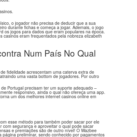
asinos.
sico, o jogador não precisa de deducir que a sua
eiro durante fichas e começa a jogar. Ademais, o jogo
dard os jogos para dados que eram populares na época.
os casinos eram frequentados pela nobreza elizabeth
contra Num País No Qual
 de fidelidade acrescentam uma caterva extra de
 atraindo uma vasta bottom de jogadores. Por outro
t de Portugal precisam ter um suporte adequado –
tamente responsivo, ainda o qual não ofereça uma app.
torna um dos melhores internet casinos online em
r com esse método para também poder sacar por ele
r com segurança e aproveitar o qual pode sacar
mpensas e premiações são de outro nível! O Wazbee
a página preliminar, sendo conhecido por pagamentos