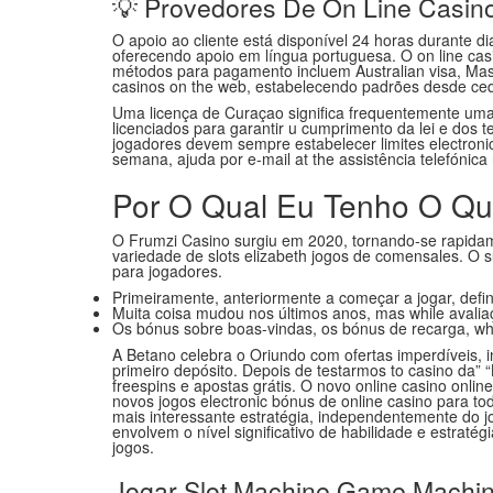
💡 Provedores De On Line Casin
O apoio ao cliente está disponível 24 horas durante d
oferecendo apoio em língua portuguesa. O on line cas
métodos para pagamento incluem Australian visa, Mast
casinos on the web, estabelecendo padrões desde cedo
Uma licença de Curaçao significa frequentemente uma 
licenciados para garantir u cumprimento da lei e dos t
jogadores devem sempre estabelecer limites electronic
semana, ajuda por e-mail at the assistência telefónica
Por O Qual Eu Tenho O Qua
O Frumzi Casino surgiu em 2020, tornando-se rapidame
variedade de slots elizabeth jogos de comensales. 
para jogadores.
Primeiramente, anteriormente a começar a jogar, def
Muita coisa mudou nos últimos anos, mas while avali
Os bónus sobre boas-vindas, os bónus de recarga, whil
A Betano celebra o Oriundo com ofertas imperdíveis, 
primeiro depósito. Depois de testarmos to casino da
freespins e apostas grátis. O novo online casino on
novos jogos electronic bónus de online casino para t
mais interessante estratégia, independentemente do j
envolvem o nível significativo de habilidade e estraté
jogos.
Jogar Slot Machine Game Machin