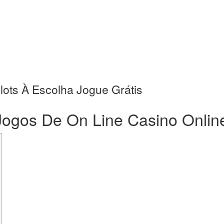
lots À Escolha Jogue Grátis
Jogos De On Line Casino Onl