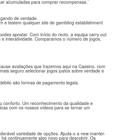
tornar acumuladas para comprar recompensas.
jogando de verdade.
em e testem qualquer site de gambling establishment
odes apostar. Com início do recto, a equipa carry out
e e interatividade. Comparamos o número de jogos,
ecause avaliações que trazemos aqui na Cassino. com
mais seguro selecionar jogos justos sobre verdade e
e débito são formas de pagamento legais.
eu conforto. Um reconhecimento da qualidade e
dicas com os nossos vídeos para se tornar um
siderável variedade de opções. Ajuda-o a new manter-
 há continuamente algo novo para descobrir. Os