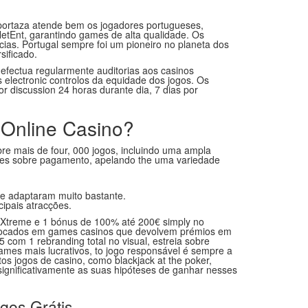
 Sportaza atende bem os jogadores portugueses,
etEnt, garantindo games de alta qualidade. Os
ias. Portugal sempre foi um pioneiro no planeta dos
sificado.
efectua regularmente auditorias aos casinos
s electronic controlos da equidade dos jogos. Os
r discussion 24 horas durante dia, 7 dias por
 Online Casino?
re mais de four, 000 jogos, incluindo uma ampla
ções sobre pagamento, apelando the uma variedade
se adaptaram muito bastante.
cipais atracções.
s Xtreme e 1 bónus de 100% até 200€ simply no
s focados em games casinos que devolvem prémios em
om 1 rebranding total no visual, estreia sobre
ames mais lucrativos, to jogo responsável é sempre a
s jogos de casino, como blackjack at the poker,
r significativamente as suas hipóteses de ganhar nesses
gos Grátis