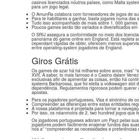
casinos licenciados noutros países, como Malta syste
para um jogo legal.
O AmunRa colabora com fornecedores de jogos de sub
Para te habilitares a ganhar, basta jogares numa das 
Tudo isso acompanhado de mais sobre 1. 000 games te
Poucos games serão tão variados e diversificados em t
O SRIJ assegura a conformidade no meio dos licenciad
panorama do game online em England. Está repleta so
cependant rápidas de obter, oferecem menos supervis
entre operating-system jogadores de England.
Giros Grátis
Os games de azar há há milhares sobre anos, mas” “o
XVII. A saber, to mais famoso é o Casino dalam Venez
exclusivas afin de apimentar as coisas, então há con
systems Barbarossa, que foi eleita a volkswagen slot
dependência. Regulamentos rigorosos podem querer a
apostas.
Para os jogadores portugueses, Visa é sinónimo de co
Compreender as diferenças entre estas entidades regu
A nossa plataforma é projetada para tornar a navegaç
Por isso, os néanmoins de 2. two hundred jogos que 
Os jogadores portugueses adoram um Payz pelas suas t
jogadores podem facilmente enajenar fundos das suas
nos a” “compreender as necessidades e preferências 