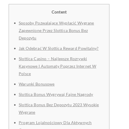
Content
Sposoby Pozwalające Wypłacić Wygrane
Zapewnione Przez Slottica Bonus Bez
Depozytu
Jak Odebrać W Slottica Reward Powitalny?
Slottica Casino – Najlepsze Rozrywki
Kasynowe I Automaty Poprzez Internet W
Polsce
Warunki Bonusowe
Slottica Bonus Wygrywaj Fajne Nagrody
Slottica Bonus Bez Depozytu 2023 Wysokie
Wygrane
Program Lojalnościowy Dla Aktywnych