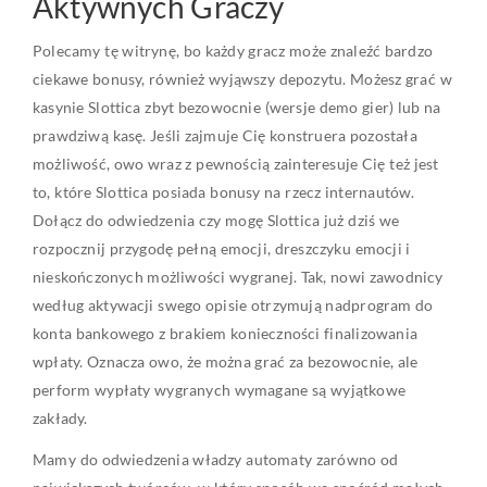
Aktywnych Graczy
Polecamy tę witrynę, bo każdy gracz może znaleźć bardzo
ciekawe bonusy, również wyjąwszy depozytu. Możesz grać w
kasynie Slottica zbyt bezowocnie (wersje demo gier) lub na
prawdziwą kasę. Jeśli zajmuje Cię konstruera pozostała
możliwość, owo wraz z pewnością zainteresuje Cię też jest
to, które Slottica posiada bonusy na rzecz internautów.
Dołącz do odwiedzenia czy mogę Slottica już dziś we
rozpocznij przygodę pełną emocji, dreszczyku emocji i
nieskończonych możliwości wygranej. Tak, nowi zawodnicy
według aktywacji swego opisie otrzymują nadprogram do
konta bankowego z brakiem konieczności finalizowania
wpłaty. Oznacza owo, że można grać za bezowocnie, ale
perform wypłaty wygranych wymagane są wyjątkowe
zakłady.
Mamy do odwiedzenia władzy automaty zarówno od