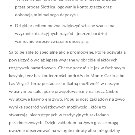
przez proces Slottica logowanie konto gracza oraz
dokonają minimalnego depozytu.
Dzięki przedtem można zwiększyć własne szanse na
wygranie atrakcyjnych nagród i jeszcze bardziej
wzmocnić emocje związane unces grą.
Są to be able to specjalne akcje promocyjne, które pozwalają
powalczyć o wciąż lepsze wygrane w obrębie niektórych
rozgrywek hazardowych. Chcesz poczuć się jak w fachowym
kasynie, lecz bez konieczności podróży do Monte Carlo albo
Las Vegas? Teraz posiadasz unikalną możliwość w naszym
własnym portalu, gdzie przygotowaliśmy na rzecz Ciebie
wyjątkowe kasyno em żywo. Popularność zakładów na żywo
wynika spośród wyjątkowych możliwości, które to
stwarzają, niedostępnych w tradycyjnych zakładach
przedmeczowych. Dzięki zakładom na żywo gracze mogą
uważnie obserwować na wstępie minuty albo pół godziny