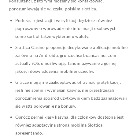
konsultanci, z którymi możemy się kontaktować,
porozumiewają się w języku polskim
slottica
.
Podczas rejestracji i weryfikacji będziesz również
poproszony o wprowadzenie informacji osobowych
some sort of także wybieraniu waluty.
Slottica Casino proponuje dedykowane aplikacje mobilne
zarówno na Androida, grunzochse boancasino. com i
actually iOS, umożliwiając fanom używanie z górnej
jakości doświadczenia mobilnej uciechy.
Gracze mogą nie zaakceptować otrzymać gratyfikacyj,
jeśli nie spełnili wymagań kasyna, nie przestrzegali
porozumienia spośród użytkownikiem bądź zaangażowali
się watts polowanie na bonusy.
Oprócz pełnej klasy kasyna, dla członków dostępna jest
również adaptacyjna strona mobilna Slottica
apresentando.