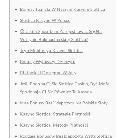
Bonusy I Zniżki W Naszym Kasynie Slottica
Slottica Kasyno W Polsce
⓵ Jakim Sposobem Zarejestrować Się Na
Witrynie Bukmacherskiej Slottica?
Tryb Mobilnego Kasyna Slottica
Bonusy Wyjąwszy Depozytu
Płatności I Dostępne Waluty
Jeśli Podoba Ci Się Slottica Casino, Być Może
Spodobają Ci Się Również Te Kasyna
Inne Bonusy Bez” “depozytu Na Polskie Sloty
Kasyno Slottica: Strategie Płatności
Kasyno Slottica: Metody Płatności
Rodzaje Bonusów Bez Depozytu Watts Slottica