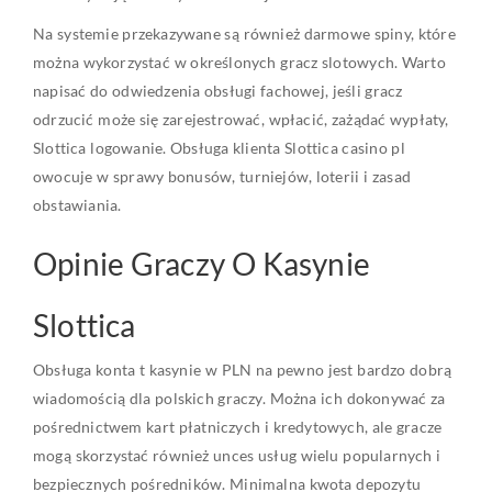
Na systemie przekazywane są również darmowe spiny, które
można wykorzystać w określonych gracz slotowych. Warto
napisać do odwiedzenia obsługi fachowej, jeśli gracz
odrzucić może się zarejestrować, wpłacić, zażądać wypłaty,
Slottica logowanie. Obsługa klienta Slottica casino pl
owocuje w sprawy bonusów, turniejów, loterii i zasad
obstawiania.
Opinie Graczy O Kasynie
Slottica
Obsługa konta t kasynie w PLN na pewno jest bardzo dobrą
wiadomością dla polskich graczy. Można ich dokonywać za
pośrednictwem kart płatniczych i kredytowych, ale gracze
mogą skorzystać również unces usług wielu popularnych i
bezpiecznych pośredników. Minimalna kwota depozytu