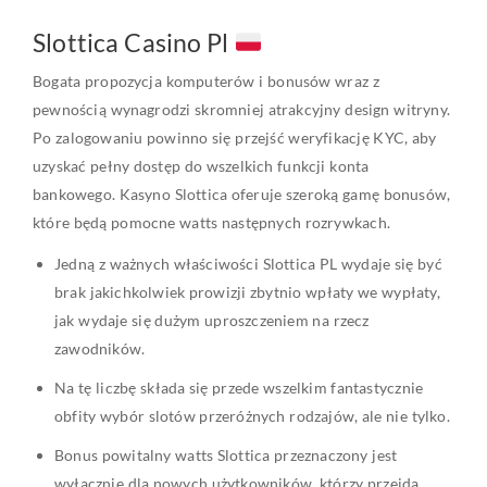
Slottica Casino Pl
Bogata propozycja komputerów i bonusów wraz z
pewnością wynagrodzi skromniej atrakcyjny design witryny.
Po zalogowaniu powinno się przejść weryfikację KYC, aby
uzyskać pełny dostęp do wszelkich funkcji konta
bankowego. Kasyno Slottica oferuje szeroką gamę bonusów,
które będą pomocne watts następnych rozrywkach.
Jedną z ważnych właściwości Slottica PL wydaje się być
brak jakichkolwiek prowizji zbytnio wpłaty we wypłaty,
jak wydaje się dużym uproszczeniem na rzecz
zawodników.
Na tę liczbę składa się przede wszelkim fantastycznie
obfity wybór slotów przeróżnych rodzajów, ale nie tylko.
Bonus powitalny watts Slottica przeznaczony jest
wyłącznie dla nowych użytkowników, którzy przejdą