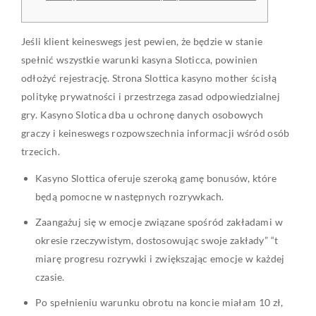
Jeśli klient keineswegs jest pewien, że będzie w stanie
spełnić wszystkie warunki kasyna Sloticca, powinien
odłożyć rejestrację. Strona Slottica kasyno mother ścisłą
politykę prywatności i przestrzega zasad odpowiedzialnej
gry. Kasyno Slotica dba u ochronę danych osobowych
graczy i keineswegs rozpowszechnia informacji wśród osób
trzecich.
Kasyno Slottica oferuje szeroką gamę bonusów, które
będą pomocne w następnych rozrywkach.
Zaangażuj się w emocje związane spośród zakładami w
okresie rzeczywistym, dostosowując swoje zakłady” “t
miarę progresu rozrywki i zwiększając emocje w każdej
czasie.
Po spełnieniu warunku obrotu na koncie miałam 10 zł,