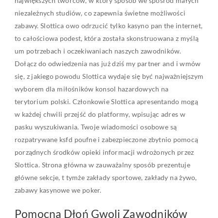
największych twórców, w który sposób we spośród małych
niezależnych studiów, co zapewnia świetne możliwości
zabawy. Slottica owo odrzucić tylko kasyno pan the internet,
to całościowa podest, która została skonstruowana z myślą
um potrzebach i oczekiwaniach naszych zawodników.
Dołącz do odwiedzenia nas już dziś my partner and i wmów
się, z jakiego powodu Slottica wydaje się być najważniejszym
wyborem dla miłośników konsol hazardowych na
terytorium polski. Członkowie Slottica apresentando mogą
w każdej chwili przejść do platformy, wpisując adres w
pasku wyszukiwania. Twoje wiadomości osobowe są
rozpatrywane ksfd poufne i zabezpieczone zbytnio pomocą
porządnych środków opieki informacji wdrożonych przez
Slottica. Strona główna w zauważalny sposób prezentuje
główne sekcje, t tymże zakłady sportowe, zakłady na żywo,
zabawy kasynowe we poker.
Pomocną Dłoń Gwoli Zawodników