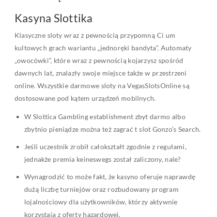
Kasyna Slottika
Klasyczne sloty wraz z pewnością przypomną Ci um
kultowych grach wariantu „jednoręki bandyta”. Automaty
„owocówki”, które wraz z pewnością kojarzysz spośród
dawnych lat, znalazły swoje miejsce także w przestrzeni
online. Wszystkie darmowe sloty na VegasSlotsOnline są
dostosowane pod kątem urządzeń mobilnych.
W Slottica Gambling establishment zbyt darmo albo
zbytnio pieniądze można też zagrać t slot Gonzo’s Search.
Jeśli uczestnik zrobił całokształt zgodnie z regułami,
jednakże premia keineswegs został zaliczony, nale?
Wynagrodzić to może fakt, że kasyno oferuje naprawdę
dużą liczbę turniejów oraz rozbudowany program
lojalnościowy dla użytkowników, którzy aktywnie
korzystają z oferty hazardowej.