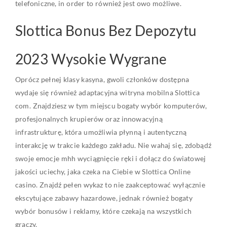
telefoniczne, in order to również jest owo możliwe.
Slottica Bonus Bez Depozytu
2023 Wysokie Wygrane
Oprócz pełnej klasy kasyna, gwoli członków dostępna
wydaje się również adaptacyjna witryna mobilna Slottica
com. Znajdziesz w tym miejscu bogaty wybór komputerów,
profesjonalnych krupierów oraz innowacyjną
infrastrukturę, która umożliwia płynną i autentyczną
interakcję w trakcie każdego zakładu. Nie wahaj się, zdobądź
swoje emocje mhh wyciągnięcie ręki i dołącz do światowej
jakości uciechy, jaka czeka na Ciebie w Slottica Online
casino. Znajdź pełen wykaz to nie zaakceptować wyłącznie
ekscytujące zabawy hazardowe, jednak również bogaty
wybór bonusów i reklamy, które czekają na wszystkich
graczy.