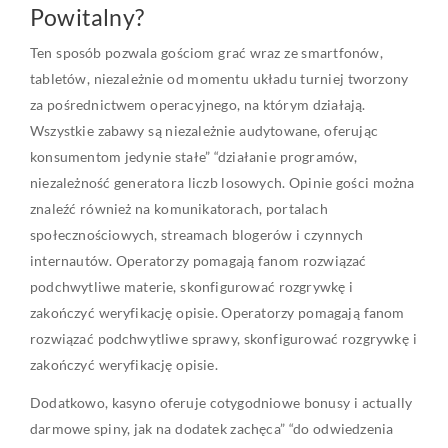
Powitalny?
Ten sposób pozwala gościom grać wraz ze smartfonów,
tabletów, niezależnie od momentu układu turniej tworzony
za pośrednictwem operacyjnego, na którym działają.
Wszystkie zabawy są niezależnie audytowane, oferując
konsumentom jedynie stałe” “działanie programów,
niezależność generatora liczb losowych. Opinie gości można
znaleźć również na komunikatorach, portalach
społecznościowych, streamach blogerów i czynnych
internautów. Operatorzy pomagają fanom rozwiązać
podchwytliwe materie, skonfigurować rozgrywkę i
zakończyć weryfikację opisie. Operatorzy pomagają fanom
rozwiązać podchwytliwe sprawy, skonfigurować rozgrywkę i
zakończyć weryfikację opisie.
Dodatkowo, kasyno oferuje cotygodniowe bonusy i actually
darmowe spiny, jak na dodatek zachęca” “do odwiedzenia