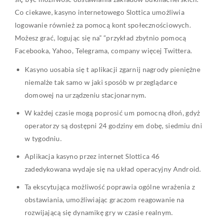
Co ciekawe, kasyno internetowego Slottica umożliwia
logowanie również za pomocą kont społecznościowych.
Możesz grać, logując się na” “przykład zbytnio pomocą
Facebooka, Yahoo, Telegrama, company więcej Twittera.
Kasyno uosabia się t aplikacji zgarnij nagrody pieniężne
niemalże tak samo w jaki sposób w przeglądarce
domowej na urządzeniu stacjonarnym.
W każdej czasie mogą poprosić um pomocną dłoń, gdyż
operatorzy są dostępni 24 godziny em dobę, siedmiu dni
w tygodniu.
Aplikacja kasyno przez internet Slottica 46
zadedykowana wydaje się na układ operacyjny Android.
Ta ekscytująca możliwość poprawia ogólne wrażenia z
obstawiania, umożliwiając graczom reagowanie na
rozwijającą się dynamikę gry w czasie realnym.