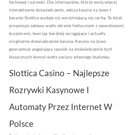
fachowej rozrywki. Dla internautów, którzy wolą więcej
interaktywne doświadczenie, sekcja kasyna na żywo t
kasynie Slottica wydaje się wyróżniającą się cechą. Ta dział
proponuje zabawy watts okresie faktycznym z zawodowymi
krupierami, tworząc bardziej wciągające i actually
oryginalne doświadczenie kasyna. Kasyno na żywo
gwarantuje angażujący sposób na doświadczenie tych
klasycznych konsol watts zaciszu własnego budynku.
Slottica Casino – Najlepsze
Rozrywki Kasynowe I
Automaty Przez Internet W
Polsce