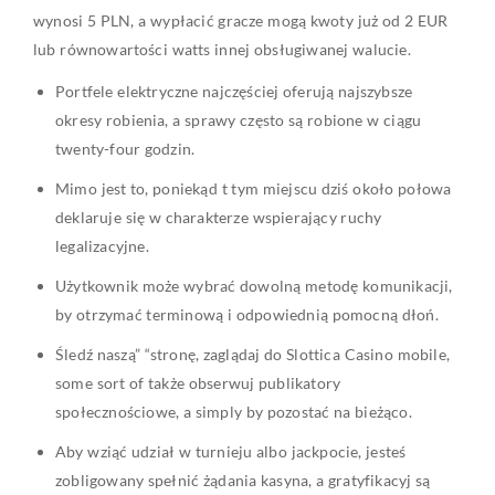
wynosi 5 PLN, a wypłacić gracze mogą kwoty już od 2 EUR
lub równowartości watts innej obsługiwanej walucie.
Portfele elektryczne najczęściej oferują najszybsze
okresy robienia, a sprawy często są robione w ciągu
twenty-four godzin.
Mimo jest to, poniekąd t tym miejscu dziś około połowa
deklaruje się w charakterze wspierający ruchy
legalizacyjne.
Użytkownik może wybrać dowolną metodę komunikacji,
by otrzymać terminową i odpowiednią pomocną dłoń.
Śledź naszą” “stronę, zaglądaj do Slottica Casino mobile,
some sort of także obserwuj publikatory
społecznościowe, a simply by pozostać na bieżąco.
Aby wziąć udział w turnieju albo jackpocie, jesteś
zobligowany spełnić żądania kasyna, a gratyfikacyj są