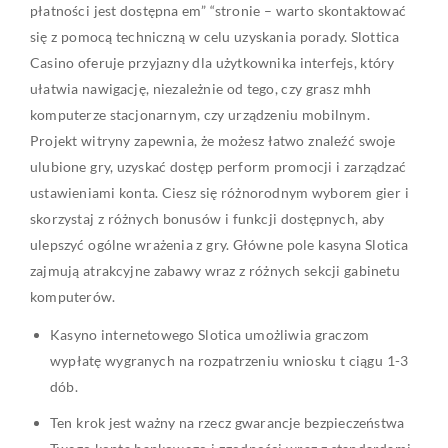
płatności jest dostępna em” “stronie – warto skontaktować
się z pomocą techniczną w celu uzyskania porady. Slottica
Casino oferuje przyjazny dla użytkownika interfejs, który
ułatwia nawigację, niezależnie od tego, czy grasz mhh
komputerze stacjonarnym, czy urządzeniu mobilnym.
Projekt witryny zapewnia, że możesz łatwo znaleźć swoje
ulubione gry, uzyskać dostęp perform promocji i zarządzać
ustawieniami konta. Ciesz się różnorodnym wyborem gier i
skorzystaj z różnych bonusów i funkcji dostępnych, aby
ulepszyć ogólne wrażenia z gry. Główne pole kasyna Slotica
zajmują atrakcyjne zabawy wraz z różnych sekcji gabinetu
komputerów.
Kasyno internetowego Slotica umożliwia graczom
wypłatę wygranych na rozpatrzeniu wniosku t ciągu 1-3
dób.
Ten krok jest ważny na rzecz gwarancje bezpieczeństwa