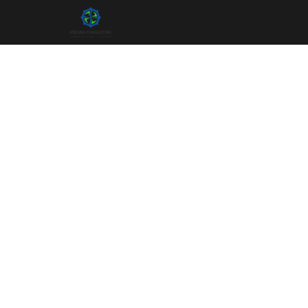
Slovens
Free Annoying Dnes 31 
Content
Online Tipovanie: Stávky Bez Rizika A Freebet
Online Prihlásenie