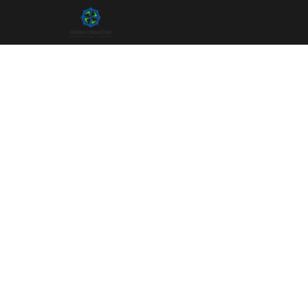
Spela U
10 Bästa Casinon Utan 
Content
Hur Påverkar E Dig Som Depilare?
Varför Är Utländska Casinon Bättre Än