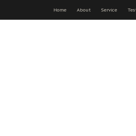
Home
About
Service
Tes
March 28, 2025
/
by adminkresna
tan Licens Scientif Trustly Oc
Svensk Licens Spela Utan Spelp