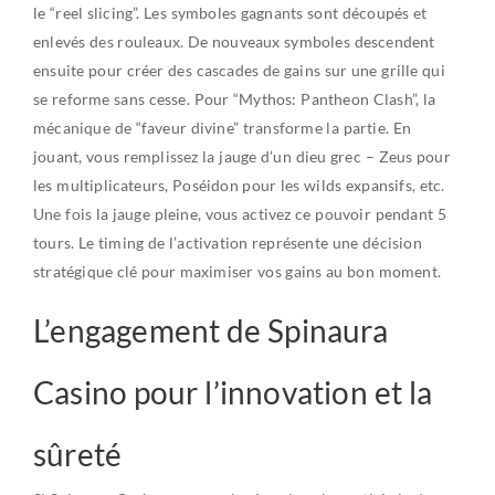
le “reel slicing”. Les symboles gagnants sont découpés et
enlevés des rouleaux. De nouveaux symboles descendent
ensuite pour créer des cascades de gains sur une grille qui
se reforme sans cesse. Pour “Mythos: Pantheon Clash”, la
mécanique de “faveur divine” transforme la partie. En
jouant, vous remplissez la jauge d’un dieu grec – Zeus pour
les multiplicateurs, Poséidon pour les wilds expansifs, etc.
Une fois la jauge pleine, vous activez ce pouvoir pendant 5
tours. Le timing de l’activation représente une décision
stratégique clé pour maximiser vos gains au bon moment.
L’engagement de Spinaura
Casino pour l’innovation et la
sûreté