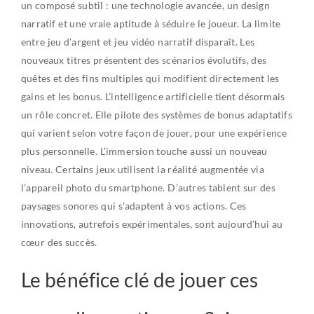
un composé subtil : une technologie avancée, un design
narratif et une vraie aptitude à séduire le joueur. La limite
entre jeu d’argent et jeu vidéo narratif disparaît. Les
nouveaux titres présentent des scénarios évolutifs, des
quêtes et des fins multiples qui modifient directement les
gains et les bonus. L’intelligence artificielle tient désormais
un rôle concret. Elle pilote des systèmes de bonus adaptatifs
qui varient selon votre façon de jouer, pour une expérience
plus personnelle. L’immersion touche aussi un nouveau
niveau. Certains jeux utilisent la réalité augmentée via
l’appareil photo du smartphone. D’autres tablent sur des
paysages sonores qui s’adaptent à vos actions. Ces
innovations, autrefois expérimentales, sont aujourd’hui au
cœur des succès.
Le bénéfice clé de jouer ces