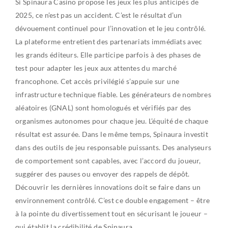
Si Spinaura Casino propose les jeux les plus anticipés de
2025, ce n’est pas un accident. C’est le résultat d’un
dévouement continuel pour l’innovation et le jeu contrôlé.
La plateforme entretient des partenariats immédiats avec
les grands éditeurs. Elle participe parfois à des phases de
test pour adapter les jeux aux attentes du marché
francophone. Cet accès privilégié s’appuie sur une
infrastructure technique fiable. Les générateurs de nombres
aléatoires (GNAL) sont homologués et vérifiés par des
organismes autonomes pour chaque jeu. L’équité de chaque
résultat est assurée. Dans le même temps, Spinaura investit
dans des outils de jeu responsable puissants. Des analyseurs
de comportement sont capables, avec l’accord du joueur,
suggérer des pauses ou envoyer des rappels de dépôt.
Découvrir les dernières innovations doit se faire dans un
environnement contrôlé. C’est ce double engagement – être
à la pointe du divertissement tout en sécurisant le joueur –
qui établit la crédibilité de Spinaura.