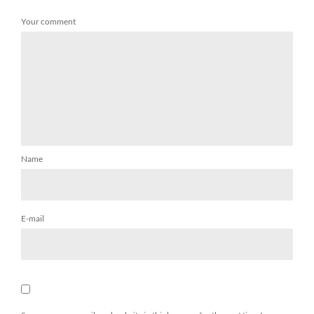
Your comment
Name
E-mail