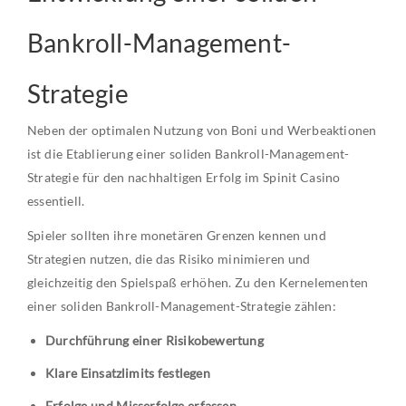
Bankroll-Management-
Strategie
Neben der optimalen Nutzung von Boni und Werbeaktionen
ist die Etablierung einer soliden Bankroll-Management-
Strategie für den nachhaltigen Erfolg im Spinit Casino
essentiell.
Spieler sollten ihre monetären Grenzen kennen und
Strategien nutzen, die das Risiko minimieren und
gleichzeitig den Spielspaß erhöhen. Zu den Kernelementen
einer soliden Bankroll-Management-Strategie zählen:
Durchführung einer Risikobewertung
Klare Einsatzlimits festlegen
Erfolge und Misserfolge erfassen