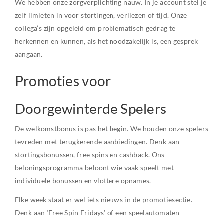
We hebben onze zorgverplichting nauw. In je account stel je
zelf limieten in voor stortingen, verliezen of tijd. Onze
collega’s zijn opgeleid om problematisch gedrag te
herkennen en kunnen, als het noodzakelijk is, een gesprek
aangaan.
Promoties voor
Doorgewinterde Spelers
De welkomstbonus is pas het begin. We houden onze spelers
tevreden met terugkerende aanbiedingen. Denk aan
stortingsbonussen, free spins en cashback. Ons
beloningsprogramma beloont wie vaak speelt met
individuele bonussen en vlottere opnames.
Elke week staat er wel iets nieuws in de promotiesectie.
Denk aan ‘Free Spin Fridays’ of een speelautomaten