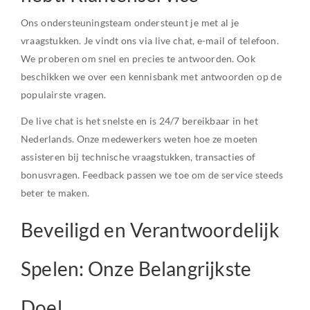
Ons ondersteuningsteam ondersteunt je met al je
vraagstukken. Je vindt ons via live chat, e-mail of telefoon.
We proberen om snel en precies te antwoorden. Ook
beschikken we over een kennisbank met antwoorden op de
populairste vragen.
De live chat is het snelste en is 24/7 bereikbaar in het
Nederlands. Onze medewerkers weten hoe ze moeten
assisteren bij technische vraagstukken, transacties of
bonusvragen. Feedback passen we toe om de service steeds
beter te maken.
Beveiligd en Verantwoordelijk
Spelen: Onze Belangrijkste
Doel