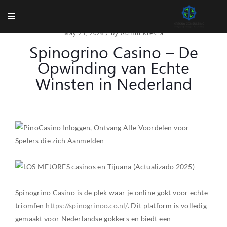
May 23, 2026
/
by Admin Kresna
Spinogrino Casino – De
Opwinding van Echte
Winsten in Nederland
Spinogrino Casino is de plek waar je online gokt voor echte
triomfen
https://spinogrinoo.co.nl/
. Dit platform is volledig
gemaakt voor Nederlandse gokkers en biedt een