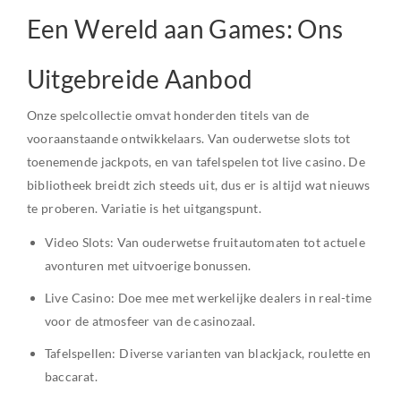
Een Wereld aan Games: Ons
Uitgebreide Aanbod
Onze spelcollectie omvat honderden titels van de
vooraanstaande ontwikkelaars. Van ouderwetse slots tot
toenemende jackpots, en van tafelspelen tot live casino. De
bibliotheek breidt zich steeds uit, dus er is altijd wat nieuws
te proberen. Variatie is het uitgangspunt.
Video Slots: Van ouderwetse fruitautomaten tot actuele
avonturen met uitvoerige bonussen.
Live Casino: Doe mee met werkelijke dealers in real-time
voor de atmosfeer van de casinozaal.
Tafelspellen: Diverse varianten van blackjack, roulette en
baccarat.