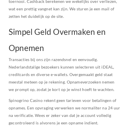
toernooi. Cashback berekenen we wekelijks over verliezen,
wat een prettig vangnet kan zijn. We sturen je een mail of
zetten het duidelijk op de site.
Simpel Geld Overmaken en
Opnemen
Transacties bij ons zijn razendsnel en eenvoudig.
Nederlandstalige bezoekers kunnen selecteren uit iDEAL,
creditcards en diverse e-wallets. Overgemaakt geld staat
meestal meteen op je rekening. Opnameverzoeken nemen
we prompt op, zodat je kort op je winst hoeft te wachten.
Spinogrino Casino rekent geen tarieven voor betalingen of
opnames. Een opvraging verwerken we normaliter na 24 uur
na verificatie. Wees er zeker van dat je account volledig
gecontroleerd is alvorens je een opname indient.