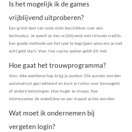
Is het mogelijk ik de games
vrijblijvend uitproberen?
Een groot deel van onze slots beschikken over een
testmodus. Je speelt ze dan vrijblijvend met virtuele credits.
Een goede methode om het spel te begrijpen alvorens je met
echt geld start. Voor live casino spelen geldt dit niet.
Hoe gaat het trouwprogramma?
Voor elke weddenschap krijg je punten. Die punten worden
automatisch gecrediteerd en kunt je ruilen voor bonusgeld
of andere beloningen. Hoe hoger je niveau, hoe
interessanter de wekelijkse en per maand acties worden.
Wat moet ik ondernemen bij
vergeten login?