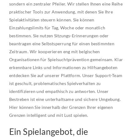
sondern ein zentraler Pfeiler. Wir stellen Ihnen eine Reihe
praktischer Tools zur Anwendung, mit denen Sie Ihre
Spielaktivitäten steuern können. Sie können
Einzahlungslimits für Tag, Woche oder monatlich
bestimmen. Sie nutzen Sitzungs-Erinnerungen oder
beantragen eine Selbstsperrung für einen bestimmten
Zeitraum. Wir kooperieren eng mit belgischen
Organisationen für Spielsuchtprävention gemeinsam. Klar
erkennbare Links und Informationen zu Hilfsangeboten
entdecken Sie auf unserer Plattform. Unser Support-Team
ist geschult, problematisches Spielverhalten zu
identifizieren und empathisch zu antworten. Unser
Bestreben ist eine unterhaltsame und sichere Umgebung.
Hier können Sie innerhalb der Grenzen Ihrer eigenen
Grenzen intelligent und mit Lust spielen.
Ein Spielangebot, die