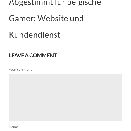
Abgestimmt für belgische
Gamer: Website und
Kundendienst
LEAVE A COMMENT
Your comment
Name