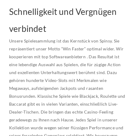
Schnelligkeit und Vergnügen
verbindet
Unsere Spielesammlung ist das Kernstück von Spinsy. Sie
repräsentiert unser Motto “Win Faster” optimal wider. Wir
kooperieren mit top Softwareanbietern . Das Resultat ist
eine lebendige Auswahl aus Spielen, die für zügige Action
und exzellenten Unterhaltungswert berühmt sind. Dazu
gehören hunderte Video-Slots mit Merkmalen wie
Megaways, aufsteigenden Jackpots und rasanten
Bonusrunden. Klassische Spiele wie Blackjack, Roulette und
Baccarat gibt es in vielen Varianten, einschließlich Live-
Dealer-Tischen. Die bringen das echte Casino-Feeling
geradewegs zu Ihnen nach Hause. Jedes Spiel in unserer
Kollektion wurde wegen seiner flüssigen Performance und
seines fesselnden Gameplays selektiert. Wir bevorzugen