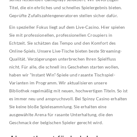
Titel, die ein ehrliches und schnelles Spielergebnis bieten.
Geprüfte Zufallszahlengeneratoren stellen sicher dafür.
Ein spezieller Fokus liegt auf dem Live-Casino. Hier spielen
Sie mit professionellen, professionellen Croupiers in
Echtzeit. Sie schätzen das Tempo und den Komfort des
Online-Spiels. Unsere Live-Tische bieten beste Streaming-
Qualität. Verzögerungen unterbrechen Ihren Spielfluss
nicht. Für alle, die schnell ins Geschehen starten wollen,
haben wir “Instant Win”-Spiele und rasante Tischspiel-
Varianten im Programm. Wir aktualisieren unsere
Bibliothek regelmäßig mit neuen, hochwertigen Titeln. So ist
es immer neu und anspruchsvoll. Bei Spinsy Casino erhalten
Sie keine bloße Spielesammlung. Sie erhalten eine
ausgewählte Arena für rasante Unterhaltung, die den
Geschmack der belgischen Spieler gerecht wird.