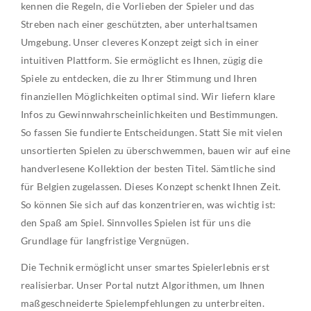
kennen die Regeln, die Vorlieben der Spieler und das
Streben nach einer geschützten, aber unterhaltsamen
Umgebung. Unser cleveres Konzept zeigt sich in einer
intuitiven Plattform. Sie ermöglicht es Ihnen, zügig die
Spiele zu entdecken, die zu Ihrer Stimmung und Ihren
finanziellen Möglichkeiten optimal sind. Wir liefern klare
Infos zu Gewinnwahrscheinlichkeiten und Bestimmungen.
So fassen Sie fundierte Entscheidungen. Statt Sie mit vielen
unsortierten Spielen zu überschwemmen, bauen wir auf eine
handverlesene Kollektion der besten Titel. Sämtliche sind
für Belgien zugelassen. Dieses Konzept schenkt Ihnen Zeit.
So können Sie sich auf das konzentrieren, was wichtig ist:
den Spaß am Spiel. Sinnvolles Spielen ist für uns die
Grundlage für langfristige Vergnügen.
Die Technik ermöglicht unser smartes Spielerlebnis erst
realisierbar. Unser Portal nutzt Algorithmen, um Ihnen
maßgeschneiderte Spielempfehlungen zu unterbreiten.