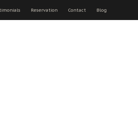
timonials
Reservation
Contact
Blog
e Anbieter 2025
tei