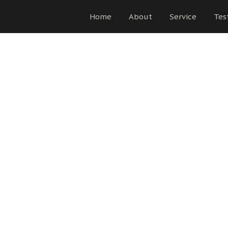
Home
About
Service
Tes
September 20, 2025
/
by Admin Kresna
ne Oasis Mit Paysafecard: Best
er Ohne Sperrda