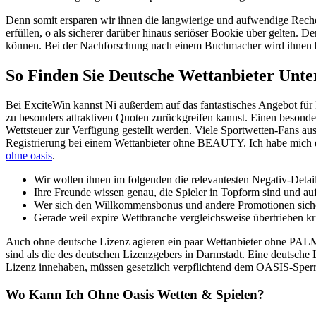
Denn somit ersparen wir ihnen die langwierige und aufwendige Reche
erfüllen, o als sicherer darüber hinaus seriöser Bookie über gelten.
können. Bei der Nachforschung nach einem Buchmacher wird ihnen b
So Finden Sie Deutsche Wettanbieter Unte
Bei ExciteWin kannst Ni außerdem auf das fantastisches Angebot für D
zu besonders attraktiven Quoten zurückgreifen kannst. Einen besond
Wettsteuer zur Verfügung gestellt werden. Viele Sportwetten-Fans aus
Registrierung bei einem Wettanbieter ohne BEAUTY. Ich habe mich dah
ohne oasis
.
Wir wollen ihnen im folgenden die relevantesten Negativ-Detai
Ihre Freunde wissen genau, die Spieler in Topform sind und a
Wer sich den Willkommensbonus und andere Promotionen sicher
Gerade weil expire Wettbranche vergleichsweise übertrieben kri
Auch ohne deutsche Lizenz agieren ein paar Wettanbieter ohne PALM
sind als die des deutschen Lizenzgebers in Darmstadt. Eine deutsche Li
Lizenz innehaben, müssen gesetzlich verpflichtend dem OASIS-Sper
Wo Kann Ich Ohne Oasis Wetten & Spielen?