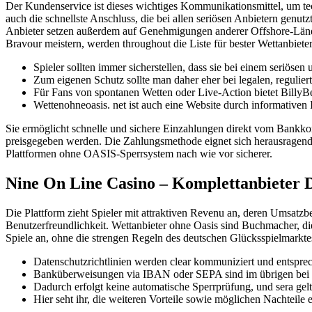
Der Kundenservice ist dieses wichtiges Kommunikationsmittel, um te
auch die schnellste Anschluss, die bei allen seriösen Anbietern genu
Anbieter setzen außerdem auf Genehmigungen anderer Offshore-Länder.
Bravour meistern, werden throughout die Liste für bester Wettanbie
Spieler sollten immer sicherstellen, dass sie bei einem seriös
Zum eigenen Schutz sollte man daher eher bei legalen, regulier
Für Fans von spontanen Wetten oder Live-Action bietet BillyBe
Wettenohneoasis. net ist auch eine Website durch informativ
Sie ermöglicht schnelle und sichere Einzahlungen direkt vom Bankko
preisgegeben werden. Die Zahlungsmethode eignet sich herausragend f
Plattformen ohne OASIS-Sperrsystem nach wie vor sicherer.
Nine On Line Casino – Komplettanbieter 
Die Plattform zieht Spieler mit attraktiven Revenu an, deren Umsat
Benutzerfreundlichkeit. Wettanbieter ohne Oasis sind Buchmacher, di
Spiele an, ohne die strengen Regeln des deutschen Glücksspielmarkte
Datenschutzrichtlinien werden clear kommuniziert und entspre
Banküberweisungen via IBAN oder SEPA sind im übrigen bei N
Dadurch erfolgt keine automatische Sperrprüfung, und sera ge
Hier seht ihr, die weiteren Vorteile sowie möglichen Nachteile 