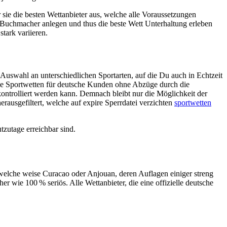
ie die besten Wettanbieter aus, welche alle Voraussetzungen
en Buchmacher anlegen und thus die beste Wett Unterhaltung erleben
ark variieren.
 Auswahl an unterschiedlichen Sportarten, auf die Du auch in Echtzeit
che Sportwetten für deutsche Kunden ohne Abzüge durch die
kontrolliert werden kann. Demnach bleibt nur die Möglichkeit der
ausgefiltert, welche auf expire Sperrdatei verzichten
sportwetten
tzutage erreichbar sind.
welche weise Curacao oder Anjouan, deren Auflagen einiger streng
er wie 100 % seriös. Alle Wettanbieter, die eine offizielle deutsche