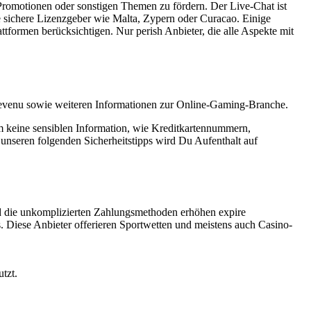
Promotionen oder sonstigen Themen zu fördern. Der Live-Chat ist
ere sichere Lizenzgeber wie Malta, Zypern oder Curacao. Einige
formen berücksichtigen. Nur perish Anbieter, die alle Aspekte mit
 Revenu sowie weiteren Informationen zur Online-Gaming-Branche.
m keine sensiblen Information, wie Kreditkartennummern,
unseren folgenden Sicherheitstipps wird Du Aufenthalt auf
nd die unkomplizierten Zahlungsmethoden erhöhen expire
. Diese Anbieter offerieren Sportwetten und meistens auch Casino-
tzt.