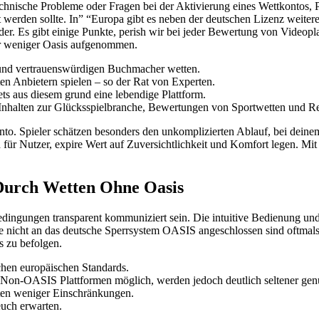
chnische Probleme oder Fragen bei der Aktivierung eines Wettkontos, 
tzt werden sollte. In” “Europa gibt es neben der deutschen Lizenz weit
 Es gibt einige Punkte, perish wir bei jeder Bewertung von Videoplatt
ter weniger Oasis aufgenommen.
en und vertrauenswürdigen Buchmacher wetten.
ten Anbietern spielen – so der Rat von Experten.
ts aus diesem grund eine lebendige Plattform.
en Inhalten zur Glücksspielbranche, Bewertungen von Sportwetten und
nto. Spieler schätzen besonders den unkomplizierten Ablauf, bei deine
ür Nutzer, expire Wert auf Zuversichtlichkeit und Komfort legen. Mit 
Durch Wetten Ohne Oasis
zbedingungen transparent kommuniziert sein. Die intuitive Bedienung u
e nicht an das deutsche Sperrsystem OASIS angeschlossen sind oftmals
s zu befolgen.
chen europäischen Standards.
on-OASIS Plattformen möglich, werden jedoch deutlich seltener genu
lten weniger Einschränkungen.
euch erwarten.