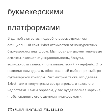
букмекерскими
платформами
В данной статье мы подробно рассмотрим, чем
официальный сайт 1xbet отличается от конкурентных
букмекерских платформ. Мы проанализируем ключевые
аспекты, включая функциональность, бонусы,
возможности ставок и пользовательский интерфейс. Это
позволит вам сделать обоснованный выбор при выборе
букмекерской конторы. Рассмотрим также, что делает
1xbet таким популярным среди игроков, а также его
недостатки. Таким образом, у вас будет полная картина,
чтобы сравнить его с другими платформами.
Функциональные