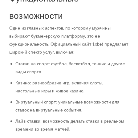
возможности
Один из главных аспектов, по которому мужчины
выбирают букмекерскую платформу, это ее
функциональность. Официальный сайт 1xbet предлагает
широкий спектр услуг, включая:
Ставки на спорт: футбол, баскетбол, теннис и другие
виды спорта.
Казино: разнообразие игр, включая слоты,
настольные игры и живое казино.
Виртуальный спорт: уникальные возможности для
ставок на виртуальные события.
Лайв-ставки: возможность делать ставки в реальном
времени во время матчей.