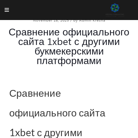
November 18, 2025
/
by Admin Kresna
Сравнение официального
сайта 1xbet с другими
букмекерскими
платформами
Сравнение
официального сайта
1xbet с другими