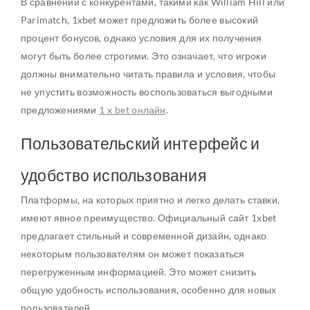
В сравнении с конкурентами, такими как William Hill или
Parimatch, 1xbet может предложить более высокий
процент бонусов, однако условия для их получения
могут быть более строгими. Это означает, что игроки
должны внимательно читать правила и условия, чтобы
не упустить возможность воспользоваться выгодными
предложениями
1 x bet онлайн
.
Пользовательский интерфейс и
удобство использования
Платформы, на которых приятно и легко делать ставки,
имеют явное преимущество. Официальный сайт 1xbet
предлагает стильный и современной дизайн, однако
некоторым пользователям он может показаться
перегруженным информацией. Это может снизить
общую удобность использования, особенно для новых
пользователей.