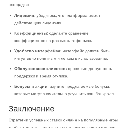
площадки:
Лицензия:
убедитесь, что платформа имеет
действующую лицензию.
Коэффициенты:
сделайте сравнение
коэффициентов на разных платформах.
Удобство интерфейса:
интерфейс должен быть
интуитивно понятным и легким в использовании.
Обслуживание клиентов:
проверьте доступность
поддержки и время отклика.
Бонусы и акции:
изучите предлагаемые бонусы,
которые могут значительно улучшить ваш банкролл.
Заключение
Стратегии успешных ставок онлайн на популярные игры
требуют тщательного анализа, планирования и умения