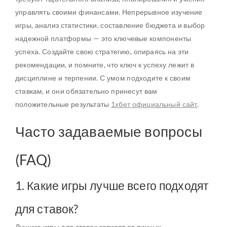
управлять своими финансами. Непрерывное изучение
игры, анализ статистики, составление бюджета и выбор
надежной платформы — это ключевые компоненты
успеха. Создайте свою стратегию, опираясь на эти
рекомендации, и помните, что ключ к успеху лежит в
дисциплине и терпении. С умом подходите к своим
ставкам, и они обязательно принесут вам
положительные результаты
1хбет официальный сайт
.
Часто задаваемые вопросы
(FAQ)
1. Какие игры лучше всего подходят
для ставок?
Лучшие игры для ставок зависят от личных