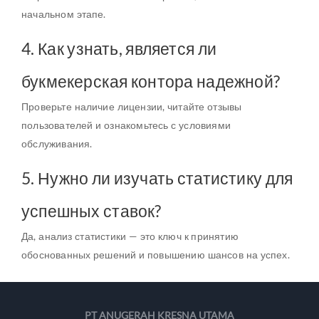
начальном этапе.
4. Как узнать, является ли
букмекерская контора надежной?
Проверьте наличие лицензии, читайте отзывы
пользователей и ознакомьтесь с условиями
обслуживания.
5. Нужно ли изучать статистику для
успешных ставок?
Да, анализ статистики — это ключ к принятию
обоснованных решений и повышению шансов на успех.
PT ANUGERAH KRESNA UTAMA