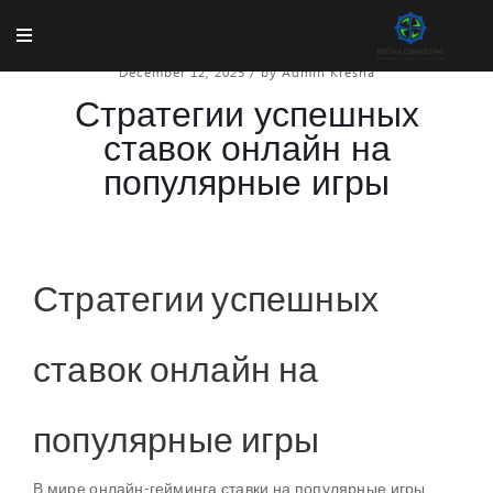
December 12, 2025
/
by Admin Kresna
Стратегии успешных
ставок онлайн на
популярные игры
Стратегии успешных
ставок онлайн на
популярные игры
В мире онлайн-гейминга ставки на популярные игры