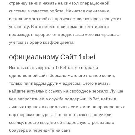
страницу вниз и нажать на символ операционной
системы в качестве робота. Начнется скачивание
исполняемого файла, происшествие которого запустит
установку. В этот момент система автоматически
произведет перерасчет предполагаемого выигрыша с
учетом выбрано коэффициента.
официальному Сайт 1xbet
Использовать зеркало 1xBet так же но, как и
единственной сайт. Зеркало – это его полное копия,
только пиппардом другим адресом. Этого начать,
найдите актуально ссылку на свободное зеркало. Лучше
чем запросить её а службе поддержки 1xBet, найти в
личных группах в социальных сетях или на проверенных
партнерских ресурсы. После того, как вы получили
ссылку, просто введите её в адресную строк вашего
браузера а перейдите на сайт.