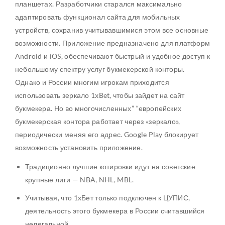
планшетах. Разработчики старался максимально
адаптировать функционал сайта для мобильных
устройств, сохранив учитывавшимися этом все основные
возможности. Приложение предназначено для платформ
Android и iOS, обеспечивают быстрый и удобное доступ к
небольшому спектру услуг букмекерской конторы.
Однако и России многим игрокам приходится
использовать зеркало 1xBet, чтобы зайдет на сайт
букмекера. Но во многочисленных” “европейских
букмекерская контора работает через «зеркало»,
периодически меняя его адрес. Google Play блокирует
возможность установить приложение.
Традиционно лучшие котировки идут на советские
крупные лиги — NBA, NHL, MBL.
Учитывая, что 1хБет только подключен к ЦУПИС,
деятельность этого букмекера в России считавшийся
нелегальной.