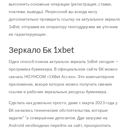
выполнять основные операции (регистрация, ставки,
платежи, выводы). Регрессной вы всегда могу
дополнительно проверить ссылку на актуальное зеркало
1xBet, отправив ее оператору техподдержки же уточнив
ее гарантирующее.
Зеркало Бк 1xbet
Один способ поиска актуально зеркала 1xBet сегодня —
программа букмекера. В официальном сайте БК можно
скачать НОУНСОМ «1XBet Access». Это компьютерное
приложение, вскоре которое можно получить свежие
ссылки и рабочие зеркальные ресурсы букмекера.
Сделать как довольно просто, даже с марта 2023 года у
БК начались технические обстоятельства, которые
задели” “а совершение депозитов. Ддя загрузки на
Android необходимо перейти на сайт, проскроллить