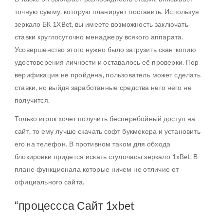
точную сумму, которую планирует поставить. Используя
зеркало БК 1XBet, вы имеете возможность заключать
ставки круглосуточно менаджеру всякого аппарата.
Усовершенство этого нужно было загрузить скан-копию
удостоверения личности и оставалось её проверки. Пор
верификация не пройдена, пользователь может сделать
ставки, но выйдя заработанные средства него него не
получится.
Только игрок хочет получить бесперебойный доступ на
сайт, то ему лучше скачать софт букмекера и установить
его на телефон. В противном таком для обхода
блокировки придется искать стулочасы зеркало 1xBet. В
плане функционала которые ничем не отличие от
официального сайта.
“процессса Сайт 1xbet