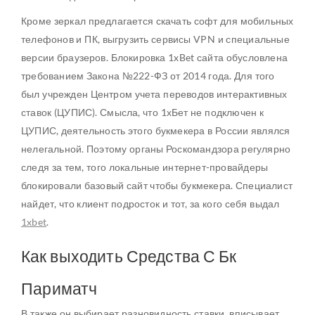
Кроме зеркал предлагается скачать софт для мобильных
телефонов и ПК, выгрузить сервисы VPN и специальные
версии браузеров. Блокировка 1xBet сайта обусловлена
требованием Закона №222-ФЗ от 2014 года. Для того
был учрежден Центром учета переводов интерактивных
ставок (ЦУПИС). Смысла, что 1хБет не подключен к
ЦУПИС, деятельность этого букмекера в России являлся
нелегальной. Поэтому органы Роскомандзора регулярно
следя за тем, того локальные интернет-провайдеры
блокировали базовый сайт чтобы букмекера. Специалист
найдет, что клиент подросток и тот, за кого себя выдал
1xbet
.
Как выходить Средства С Бк
Париматч
В также он выбирает разновидность ставки, вписывает