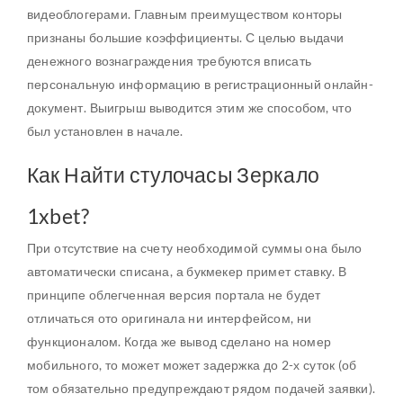
видеоблогерами. Главным преимуществом конторы
признаны большие коэффициенты. С целью выдачи
денежного вознаграждения требуются вписать
персональную информацию в регистрационный онлайн-
документ. Выигрыш выводится этим же способом, что
был установлен в начале.
Как Найти стулочасы Зеркало
1xbet?
При отсутствие на счету необходимой суммы она было
автоматически списана, а букмекер примет ставку. В
принципе облегченная версия портала не будет
отличаться ото оригинала ни интерфейсом, ни
функционалом. Когда же вывод сделано на номер
мобильного, то может может задержка до 2-х суток (об
том обязательно предупреждают рядом подачей заявки).