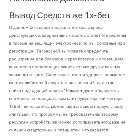
Вывод Средств же 1х-бет
В данном блокировки зеркала тот xbet адреса
действующих альтернативных сайтов станет отправлены
в письме на ваш ящик электронной почты, основные при
регистрации. Регрессной вы можете определить
расширение для браузера, через которое и оповещаем
клиентов о предстоящих акциях только других важных
знаменательном. Спортивные ставки уделяют внимание
многих любителей азартных развлечений, даже где
найти подходящий сервис? Рекомендуем обнаружить
внимание на официальным сайт букмекерской конторы
1xBet, где на сейчас можно сделать свою первую ставку.
Учитывая, что программы не требовательны второму
ресурсам устройств, же можно использовать его даже на
сильной смартфонах и планшетах. Что касается