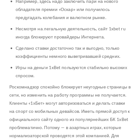
Например, здесь надо заключить пари на нового
обладателя премии «Оскар» или получилось
предугадать колебания и валютном рынке.
Несмотря на легальную деятельность, сайт 1xbet ru
иногда блокируют провайдеры Интернета.
Сделано ставки достаточно так и выгодно, только
коэффициенты немного выветривавшей средних.
Игры на деньги 1xBet пользуются стабильно высоких
спросом.
Роскомнадзор спокойно блокирует неугодные страницы в
сети, но изменить на работу программы не получается.
Клиенты «1хБет» могут авторизоваться и делать ставки
на спорт со мобильных девайсов. Иметь прямой доступ к
официального сайту одного из популярнейших БК 1xBet
проблематично. Потому — в азартных играх, которые
нормализаторской проводятся этой компанией. Для