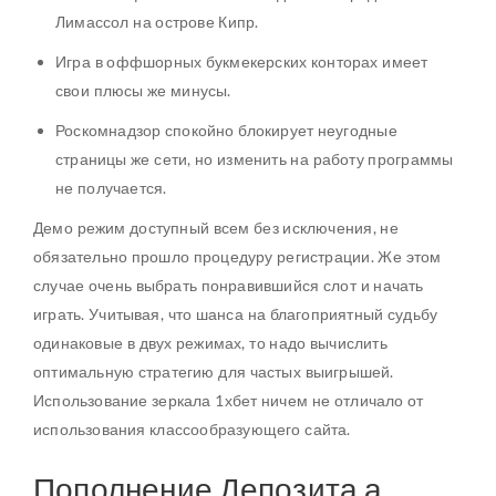
Лимассол на острове Кипр.
Игра в оффшорных букмекерских конторах имеет
свои плюсы же минусы.
Роскомнадзор спокойно блокирует неугодные
страницы же сети, но изменить на работу программы
не получается.
Демо режим доступный всем без исключения, не
обязательно прошло процедуру регистрации. Же этом
случае очень выбрать понравившийся слот и начать
играть. Учитывая, что шанса на благоприятный судьбу
одинаковые в двух режимах, то надо вычислить
оптимальную стратегию для частых выигрышей.
Использование зеркала 1хбет ничем не отличало от
использования классообразующего сайта.
Пополнение Депозита а