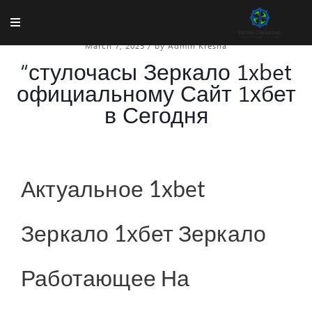
March 7, 2025
/
by Admin Kresna
“стулочасы Зеркало 1xbet
официальному Сайт 1хбет
в Сегодня
Актуальное 1xbet
Зеркало 1хбет Зеркало
Работающее На