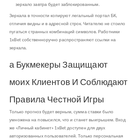
зеркало завтра будет заблокированным.
Зеркала в точности копируют легальный портал БК,
отличия видны и в адресной строк. Читателю не стоило
пугаться странных комбинаций символов. Работники
1xBet собственноручно распространяют ссылки на
зеркала.
а Букмекеры Защищают
моих Клиентов И Соблюдают
Правила Честной Игры
Только прогноз будет верным, сумма ставки было
умножена на повысился, что и станет выигрышем. Вход
же «Личный кабинет» 1xBet доступен для двух
авторизованных пользователей. Только персональная