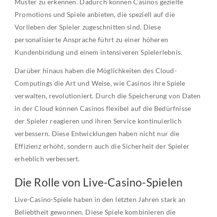
Muster zu erkennen. Dadurch können Casinos gezielte
Promotions und Spiele anbieten, die speziell auf die
Vorlieben der Spieler zugeschnitten sind. Diese
personalisierte Ansprache führt zu einer höheren
Kundenbindung und einem intensiveren Spielerlebnis.
Darüber hinaus haben die Möglichkeiten des Cloud-
Computings die Art und Weise, wie Casinos ihre Spiele
verwalten, revolutioniert. Durch die Speicherung von Daten
in der Cloud können Casinos flexibel auf die Bedürfnisse
der Spieler reagieren und ihren Service kontinuierlich
verbessern. Diese Entwicklungen haben nicht nur die
Effizienz erhöht, sondern auch die Sicherheit der Spieler
erheblich verbessert.
Die Rolle von Live-Casino-Spielen
Live-Casino-Spiele haben in den letzten Jahren stark an
Beliebtheit gewonnen. Diese Spiele kombinieren die