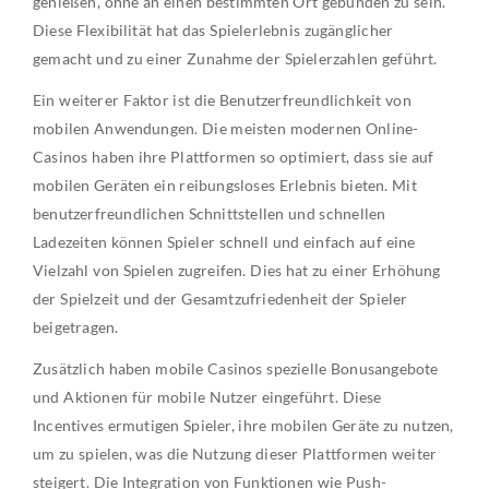
genießen, ohne an einen bestimmten Ort gebunden zu sein.
Diese Flexibilität hat das Spielerlebnis zugänglicher
gemacht und zu einer Zunahme der Spielerzahlen geführt.
Ein weiterer Faktor ist die Benutzerfreundlichkeit von
mobilen Anwendungen. Die meisten modernen Online-
Casinos haben ihre Plattformen so optimiert, dass sie auf
mobilen Geräten ein reibungsloses Erlebnis bieten. Mit
benutzerfreundlichen Schnittstellen und schnellen
Ladezeiten können Spieler schnell und einfach auf eine
Vielzahl von Spielen zugreifen. Dies hat zu einer Erhöhung
der Spielzeit und der Gesamtzufriedenheit der Spieler
beigetragen.
Zusätzlich haben mobile Casinos spezielle Bonusangebote
und Aktionen für mobile Nutzer eingeführt. Diese
Incentives ermutigen Spieler, ihre mobilen Geräte zu nutzen,
um zu spielen, was die Nutzung dieser Plattformen weiter
steigert. Die Integration von Funktionen wie Push-