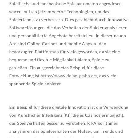
Spieltische und mechanische Spielautomaten angewiesen
waren, nutzen jetzt moderne Technologien, um das
Spielerlebnis zu verbessern. Dies geschieht durch innovative
Softwarelösungen, die das Verhalten der Spieler analysieren
und personalisierte Angebote bereitstellen. In dieser neuen
Ära sind Online-Casinos und mobile Apps zu den
bevorzugten Plattformen für viele geworden, da sie eine
bequeme und flexible Möglichkeit bieten, Spiele zu
genießen. Ein ausgezeichnetes Beispiel für diese
Entwicklung ist
https://www.dolan-gmbh.de/
, das viele
spannende Spiele anbietet.
Ein Beispiel für diese digitale Innovation ist die Verwendung
von Künstlicher Intelligenz (KI), die es Casinos ermöglicht,
das Spielverhalten besser zu verstehen. KI-Algorithmen
analysieren das Spielverhalten der Nutzer, um Trends und