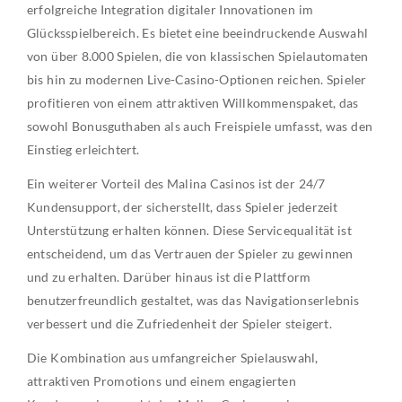
erfolgreiche Integration digitaler Innovationen im
Glücksspielbereich. Es bietet eine beeindruckende Auswahl
von über 8.000 Spielen, die von klassischen Spielautomaten
bis hin zu modernen Live-Casino-Optionen reichen. Spieler
profitieren von einem attraktiven Willkommenspaket, das
sowohl Bonusguthaben als auch Freispiele umfasst, was den
Einstieg erleichtert.
Ein weiterer Vorteil des Malina Casinos ist der 24/7
Kundensupport, der sicherstellt, dass Spieler jederzeit
Unterstützung erhalten können. Diese Servicequalität ist
entscheidend, um das Vertrauen der Spieler zu gewinnen
und zu erhalten. Darüber hinaus ist die Plattform
benutzerfreundlich gestaltet, was das Navigationserlebnis
verbessert und die Zufriedenheit der Spieler steigert.
Die Kombination aus umfangreicher Spielauswahl,
attraktiven Promotions und einem engagierten