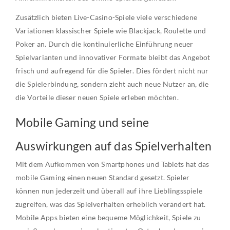
Zusätzlich bieten Live-Casino-Spiele viele verschiedene
Variationen klassischer Spiele wie Blackjack, Roulette und
Poker an. Durch die kontinuierliche Einführung neuer
Spielvarianten und innovativer Formate bleibt das Angebot
frisch und aufregend für die Spieler. Dies fördert nicht nur
die Spielerbindung, sondern zieht auch neue Nutzer an, die
die Vorteile dieser neuen Spiele erleben möchten.
Mobile Gaming und seine
Auswirkungen auf das Spielverhalten
Mit dem Aufkommen von Smartphones und Tablets hat das
mobile Gaming einen neuen Standard gesetzt. Spieler
können nun jederzeit und überall auf ihre Lieblingsspiele
zugreifen, was das Spielverhalten erheblich verändert hat.
Mobile Apps bieten eine bequeme Möglichkeit, Spiele zu