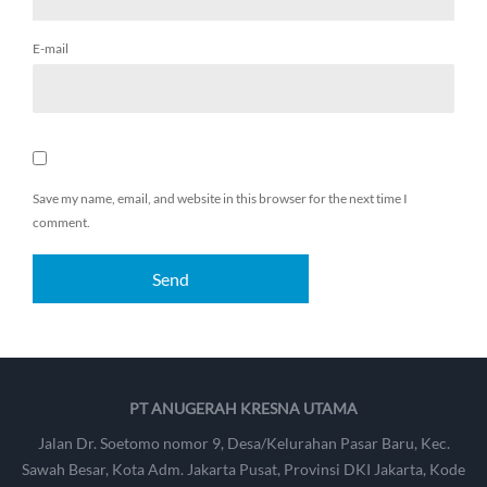
E-mail
Save my name, email, and website in this browser for the next time I
comment.
PT ANUGERAH KRESNA UTAMA
Jalan Dr. Soetomo nomor 9, Desa/Kelurahan Pasar Baru, Kec.
Sawah Besar, Kota Adm. Jakarta Pusat, Provinsi DKI Jakarta, Kode