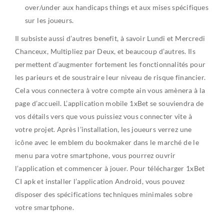
over/under aux handicaps things et aux mises spécifiques
sur les joueurs.
Il subsiste aussi d’autres benefit, à savoir Lundi et Mercredi
Chanceux, Multipliez par Deux, et beaucoup d’autres. Ils
permettent d’augmenter fortement les fonctionnalités pour
les parieurs et de soustraire leur niveau de risque financier.
Cela vous connectera à votre compte ain vous amènera à la
page d’accueil. L’application mobile 1xBet se souviendra de
vos détails vers que vous puissiez vous connecter vite à
votre projet. Après l’installation, les joueurs verrez une
icône avec le emblem du bookmaker dans le marché de le
menu para votre smartphone, vous pourrez ouvrir
l’application et commencer à jouer. Pour télécharger 1xBet
CI apk et installer l’application Android, vous pouvez
disposer des spécifications techniques minimales sobre
votre smartphone.