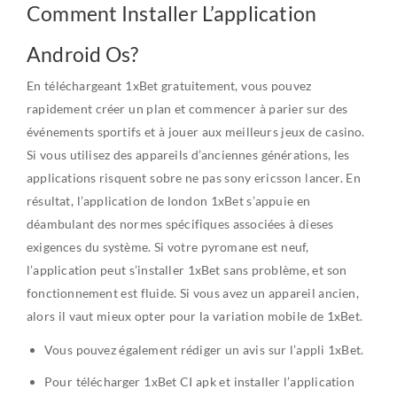
Comment Installer L’application
Android Os?
En téléchargeant 1xBet gratuitement, vous pouvez
rapidement créer un plan et commencer à parier sur des
événements sportifs et à jouer aux meilleurs jeux de casino.
Si vous utilisez des appareils d’anciennes générations, les
applications risquent sobre ne pas sony ericsson lancer. En
résultat, l’application de london 1xBet s’appuie en
déambulant des normes spécifiques associées à dieses
exigences du système. Si votre pyromane est neuf,
l’application peut s’installer 1xBet sans problème, et son
fonctionnement est fluide. Si vous avez un appareil ancien,
alors il vaut mieux opter pour la variation mobile de 1xBet.
Vous pouvez également rédiger un avis sur l’appli 1xBet.
Pour télécharger 1xBet CI apk et installer l’application