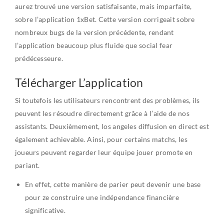
aurez trouvé une version satisfaisante, mais imparfaite,
sobre l’application 1xBet. Cette version corrigeait sobre
nombreux bugs de la version précédente, rendant
l’application beaucoup plus fluide que social fear
prédécesseure.
Télécharger L’application
Si toutefois les utilisateurs rencontrent des problèmes, ils
peuvent les résoudre directement grâce à l’aide de nos
assistants. Deuxièmement, los angeles diffusion en direct est
également achievable. Ainsi, pour certains matchs, les
joueurs peuvent regarder leur équipe jouer promote en
pariant.
En effet, cette manière de parier peut devenir une base
pour ze construire une indépendance financière
significative.