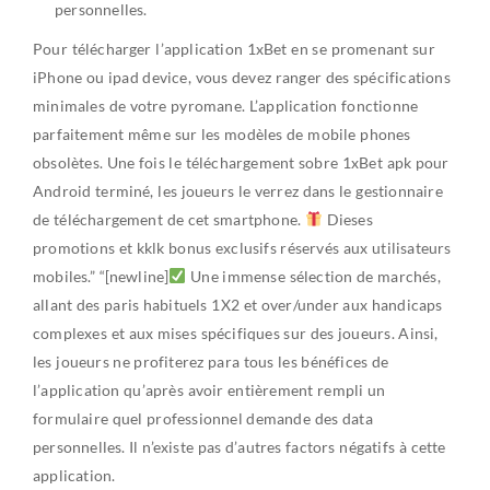
personnelles.
Pour télécharger l’application 1xBet en se promenant sur
iPhone ou ipad device, vous devez ranger des spécifications
minimales de votre pyromane. L’application fonctionne
parfaitement même sur les modèles de mobile phones
obsolètes. Une fois le téléchargement sobre 1xBet apk pour
Android terminé, les joueurs le verrez dans le gestionnaire
de téléchargement de cet smartphone.
Dieses
promotions et kklk bonus exclusifs réservés aux utilisateurs
mobiles.” “[newline]
Une immense sélection de marchés,
allant des paris habituels 1X2 et over/under aux handicaps
complexes et aux mises spécifiques sur des joueurs. Ainsi,
les joueurs ne profiterez para tous les bénéfices de
l’application qu’après avoir entièrement rempli un
formulaire quel professionnel demande des data
personnelles. Il n’existe pas d’autres factors négatifs à cette
application.