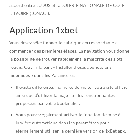
accord entre LUDUS et la LOTERIE NATIONALE DE COTE
D’IVOIRE (LONACI).
Application 1xbet
Vous devez sélectionner la rubrique correspondante et
commencer des premières étapes. La navigation vous donne
la possibilité de trouver rapidement la majorité des slots
requis. Ouvrir la part « Installer dieses applications
inconnues » dans les Paramètres.
Il existe différentes manières de visiter votre site officiel
ainsi que d’utiliser la majorité des fonctionnalités
proposées par votre bookmaker.
Vous pouvez également activer la fonction de mise à
lumière automatique dans les paramètres pour
éternellement utiliser la dernière version de 1xBet apk.