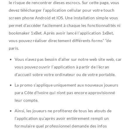
le risque de rencontrer dieses escrocs. Sur cette page, vous
devez télécharger l’application cellular pour votre touch
screen phone Android et iOS. Une installation simple vous
permet d’accéder facilement à chaque les fonctionnalités ni
bookmaker 1xBet. Après avoir lancé l’application 1xBet,
vous pouvez réaliser directement différents forms” “de
paris.
Vous n’avez pas besoin d’aller sur notre web site web, car
vous pouvez ouvrir l’application à partir de l’écran
d’accueil sobre votre ordinateur ou de votre portable.
La promo s’applique uniquement aux nouveaux joueurs
para Côte d’Ivoire qui n’ont pas encore approvisionné
leur compte.
Ainsi, les joueurs ne profiterez de tous les atouts de
l’application qu’après avoir entièrement rempli un
formulaire quel professionnel demande des infos