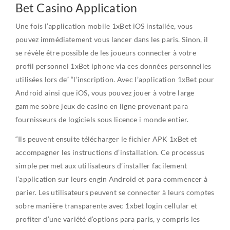
Bet Casino Application
Une fois l’application mobile 1xBet iOS installée, vous
pouvez immédiatement vous lancer dans les paris. Sinon, il
se révèle être possible de les joueurs connecter à votre
profil personnel 1xBet iphone via ces données personnelles
utilisées lors de” “l’inscription. Avec l’application 1xBet pour
Android ainsi que iOS, vous pouvez jouer à votre large
gamme sobre jeux de casino en ligne provenant para
fournisseurs de logiciels sous licence i monde entier.
“Ils peuvent ensuite télécharger le fichier APK 1xBet et
accompagner les instructions d’installation. Ce processus
simple permet aux utilisateurs d’installer facilement
l’application sur leurs engin Android et para commencer à
parier. Les utilisateurs peuvent se connecter à leurs comptes
sobre manière transparente avec 1xbet login cellular et
profiter d’une variété d’options para paris, y compris les