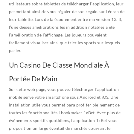
utilisateurs sobre tablettes de télécharger l’application, leur
permettant ainsi de vous régaler de son regalo sur l’écran de
leur tablette. Lors de la écoulement entre ma version 13. 3,
l’une dieses améliorations les in addition notables a été
l’amélioration de l’affichage. Les joueurs pouvaient
facilement visualiser ainsi que trier les sports sur lesquels
parier.
Un Casino De Classe Mondiale À
Portée De Main
Sur cette web page, vous pouvez télécharger l’application
mobile serve votre smartphone sous Android et iOS. Une
installation utile vous permet para profiter pleinement de
toutes les fonctionnalités i bookmaker 1xBet. Avec plus de
événements sportifs quotidiens, l’application 1xBet vous
proposition un large éventail de marchés couvrant le