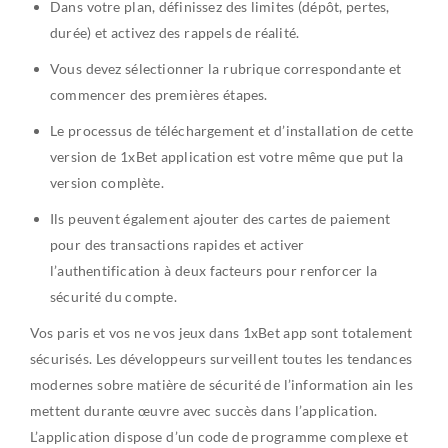
Dans votre plan, définissez des limites (dépôt, pertes,
durée) et activez des rappels de réalité.
Vous devez sélectionner la rubrique correspondante et
commencer des premières étapes.
Le processus de téléchargement et d’installation de cette
version de 1xBet application est votre même que put la
version complète.
Ils peuvent également ajouter des cartes de paiement
pour des transactions rapides et activer
l’authentification à deux facteurs pour renforcer la
sécurité du compte.
Vos paris et vos ne vos jeux dans 1xBet app sont totalement
sécurisés. Les développeurs surveillent toutes les tendances
modernes sobre matière de sécurité de l’information ain les
mettent durante œuvre avec succès dans l’application.
L’application dispose d’un code de programme complexe et