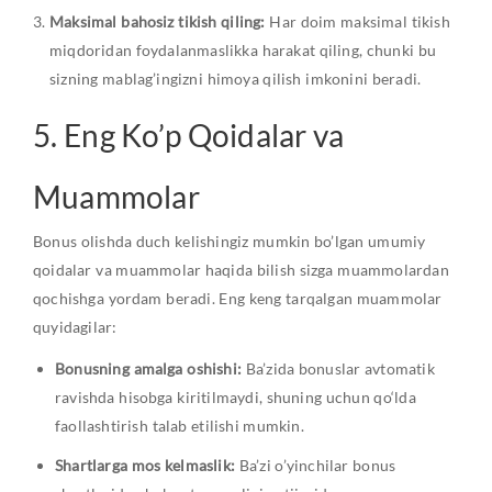
Maksimal bahosiz tikish qiling:
Har doim maksimal tikish
miqdoridan foydalanmaslikka harakat qiling, chunki bu
sizning mablag’ingizni himoya qilish imkonini beradi.
5. Eng Ko’p Qoidalar va
Muammolar
Bonus olishda duch kelishingiz mumkin bo’lgan umumiy
qoidalar va muammolar haqida bilish sizga muammolardan
qochishga yordam beradi. Eng keng tarqalgan muammolar
quyidagilar:
Bonusning amalga oshishi:
Ba’zida bonuslar avtomatik
ravishda hisobga kiritilmaydi, shuning uchun qo‘lda
faollashtirish talab etilishi mumkin.
Shartlarga mos kelmaslik:
Ba’zi o’yinchilar bonus