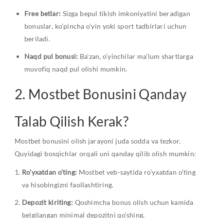
Free betlar:
Sizga bepul tikish imkoniyatini beradigan
bonuslar, ko’pincha o’yin yoki sport tadbirlari uchun
beriladi.
Naqd pul bonusi:
Ba’zan, o’yinchilar ma’lum shartlarga
muvofiq naqd pul olishi mumkin.
2. Mostbet Bonusini Qanday
Talab Qilish Kerak?
Mostbet bonusini olish jarayoni juda sodda va tezkor.
Quyidagi bosqichlar orqali uni qanday qilib olish mumkin:
Ro’yxatdan o’ting:
Mostbet veb-saytida ro’yxatdan o’ting
va hisobingizni faollashtiring.
Depozit kiriting:
Qoshimcha bonus olish uchun kamida
belgilangan minimal depozitni qo’shing.