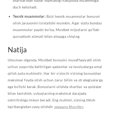
shartlaridan habar topmasligi natijasida muammoga
duch kelishadi.
Texnik muammolar:
Ba’zi texnik muammolar bonusni
olish jarayonini to’xtatishi mumkin. Agar sizda bunday
muammolar paydo bo’lsa, Mostbet mijozlarni qo’llab-
quvvatlash xizmati bilan aloqaga chiqing.
Natija
Umuman olganda, Mostbet bonusini muvaffaqiyatli olish
uchun yuqorida keltirilgan qadamlar va tavsiyalarga amal
qilish juda muhimdir. Har bir o’yinchi o’zining bonusidan
maksimal foyda olish uchun zarur bilim va strategiyalarga
ega bo’lishi kerak. Bonuslarni olishda shartlar va qoidalar
bilan tanishish, yutuqlarning maksimal darajada
oshirilishiga imkon beradi. Eng muhimi, sizning tikish
tajribangizdan zavq olishdir
зеркало Мостбет
.