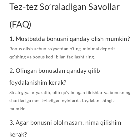
Tez-tez So’raladigan Savollar
(FAQ)
1. Mostbetda bonusni qanday olish mumkin?
Bonus olish uchun ro’yxatdan o’ting, minimal depozit
qo’shing va bonus kodi bilan faollashtiring.
2. Olingan bonusdan qanday qilib
foydalanishim kerak?
Strategiyalar yaratib, olib qo’yilmagan tikishlar va bonusning
shartlariga mos keladigan oyinlarda foydalanishingiz
mumkin.
3. Agar bonusni ololmasam, nima qilishim
kerak?