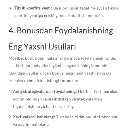
Tikish koeffitsiyenti:
Ba’zi bonuslar faqat muayyan tikish
koeffitsiyentiga erishilganda ishlatilishi mumkin.
4. Bonusdan Foydalanishning
Eng Yaxshi Usullari
Mostbet bonusidan maksimal darajada foydalangan holda,
siz tikish imkoniyatlaringizni kengaytirishingiz mumkin.
Quyidagi usullar orqali bonusingizni eng yaxshi natijaga
erishish uchun ishlatishingiz mumkin:
Aniq strategiyalardan foydalaning:
Har bir tikish harakati
uchun oldindan rejalashtirilgan strategiyalardan
foydalanish bo’yicha fikr yuriting.
Xavf-xatarni baholang:
Tikishdan oldin har bir imkoniyat
va xavfini baholang.