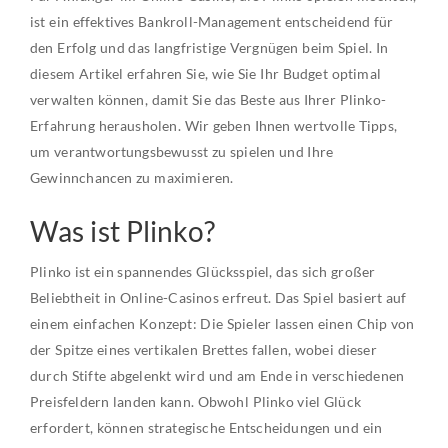
ist ein effektives Bankroll-Management entscheidend für
den Erfolg und das langfristige Vergnügen beim Spiel. In
diesem Artikel erfahren Sie, wie Sie Ihr Budget optimal
verwalten können, damit Sie das Beste aus Ihrer Plinko-
Erfahrung herausholen. Wir geben Ihnen wertvolle Tipps,
um verantwortungsbewusst zu spielen und Ihre
Gewinnchancen zu maximieren.
Was ist Plinko?
Plinko ist ein spannendes Glücksspiel, das sich großer
Beliebtheit in Online-Casinos erfreut. Das Spiel basiert auf
einem einfachen Konzept: Die Spieler lassen einen Chip von
der Spitze eines vertikalen Brettes fallen, wobei dieser
durch Stifte abgelenkt wird und am Ende in verschiedenen
Preisfeldern landen kann. Obwohl Plinko viel Glück
erfordert, können strategische Entscheidungen und ein