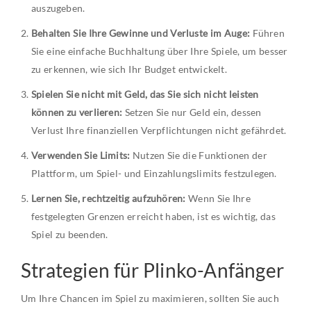
auszugeben.
Behalten Sie Ihre Gewinne und Verluste im Auge:
Führen
Sie eine einfache Buchhaltung über Ihre Spiele, um besser
zu erkennen, wie sich Ihr Budget entwickelt.
Spielen Sie nicht mit Geld, das Sie sich nicht leisten
können zu verlieren:
Setzen Sie nur Geld ein, dessen
Verlust Ihre finanziellen Verpflichtungen nicht gefährdet.
Verwenden Sie Limits:
Nutzen Sie die Funktionen der
Plattform, um Spiel- und Einzahlungslimits festzulegen.
Lernen Sie, rechtzeitig aufzuhören:
Wenn Sie Ihre
festgelegten Grenzen erreicht haben, ist es wichtig, das
Spiel zu beenden.
Strategien für Plinko-Anfänger
Um Ihre Chancen im Spiel zu maximieren, sollten Sie auch