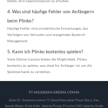
helfen, Ihre Gewinnchancen zu erhöhen.
4. Was sind häufige Fehler von Anfängern
beim Plinko?
Häufige Fehler sind unrealistische Erwartungen, das
Verfolgen von Verlusten und mangelndes Bankroll-
Management.
5. Kann ich Plinko kostenlos spielen?
Viele Online-Casinos bieten die Möglichkeit, Plinko
kostenlos zu spielen, was ideal für Anfänger ist, um die
Spielmechanik zu verstehen.
PT ANUGERAH KRESNA UTAMA
Jalan Dr. Soetomo nomor 9, Desa/Kelurahan Pasar Baru, Kec.
Sawah Besar, Kota Adm. Jakarta Pusat, Provinsi DKI Jakarta, Kode