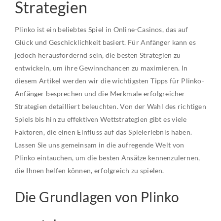
Strategien
Plinko ist ein beliebtes Spiel in Online-Casinos, das auf
Glück und Geschicklichkeit basiert. Für Anfänger kann es
jedoch herausfordernd sein, die besten Strategien zu
entwickeln, um ihre Gewinnchancen zu maximieren. In
diesem Artikel werden wir die wichtigsten Tipps für Plinko-
Anfänger besprechen und die Merkmale erfolgreicher
Strategien detailliert beleuchten. Von der Wahl des richtigen
Spiels bis hin zu effektiven Wettstrategien gibt es viele
Faktoren, die einen Einfluss auf das Spielerlebnis haben.
Lassen Sie uns gemeinsam in die aufregende Welt von
Plinko eintauchen, um die besten Ansätze kennenzulernen,
die Ihnen helfen können, erfolgreich zu spielen.
Die Grundlagen von Plinko