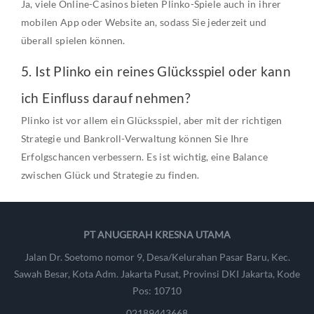
Ja, viele Online-Casinos bieten Plinko-Spiele auch in ihrer
mobilen App oder Website an, sodass Sie jederzeit und
überall spielen können.
5. Ist Plinko ein reines Glücksspiel oder kann
ich Einfluss darauf nehmen?
Plinko ist vor allem ein Glücksspiel, aber mit der richtigen
Strategie und Bankroll-Verwaltung können Sie Ihre
Erfolgschancen verbessern. Es ist wichtig, eine Balance
zwischen Glück und Strategie zu finden.
PT ANUGERAH KRESNA UTAMA
Jalan Dr. Soetomo nomor 9, Desa/Kelurahan Pasar Baru, Kec.
Sawah Besar, Kota Adm. Jakarta Pusat, Provinsi DKI Jakarta, Kode
Pos: 10710
02189443668