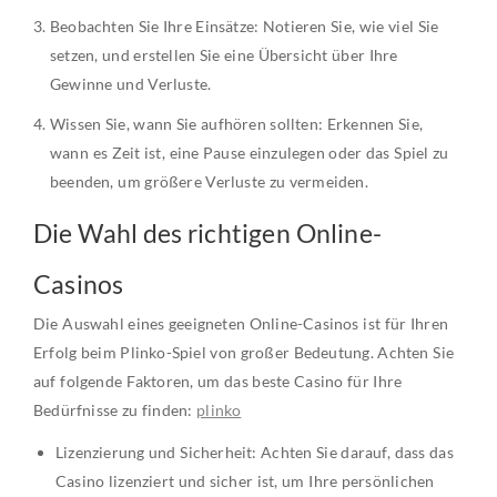
Beobachten Sie Ihre Einsätze: Notieren Sie, wie viel Sie
setzen, und erstellen Sie eine Übersicht über Ihre
Gewinne und Verluste.
Wissen Sie, wann Sie aufhören sollten: Erkennen Sie,
wann es Zeit ist, eine Pause einzulegen oder das Spiel zu
beenden, um größere Verluste zu vermeiden.
Die Wahl des richtigen Online-
Casinos
Die Auswahl eines geeigneten Online-Casinos ist für Ihren
Erfolg beim Plinko-Spiel von großer Bedeutung. Achten Sie
auf folgende Faktoren, um das beste Casino für Ihre
Bedürfnisse zu finden:
plinko
Lizenzierung und Sicherheit: Achten Sie darauf, dass das
Casino lizenziert und sicher ist, um Ihre persönlichen