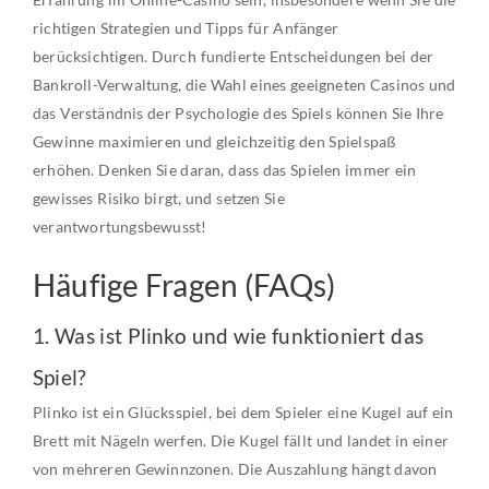
richtigen Strategien und Tipps für Anfänger
berücksichtigen. Durch fundierte Entscheidungen bei der
Bankroll-Verwaltung, die Wahl eines geeigneten Casinos und
das Verständnis der Psychologie des Spiels können Sie Ihre
Gewinne maximieren und gleichzeitig den Spielspaß
erhöhen. Denken Sie daran, dass das Spielen immer ein
gewisses Risiko birgt, und setzen Sie
verantwortungsbewusst!
Häufige Fragen (FAQs)
1. Was ist Plinko und wie funktioniert das
Spiel?
Plinko ist ein Glücksspiel, bei dem Spieler eine Kugel auf ein
Brett mit Nägeln werfen. Die Kugel fällt und landet in einer
von mehreren Gewinnzonen. Die Auszahlung hängt davon