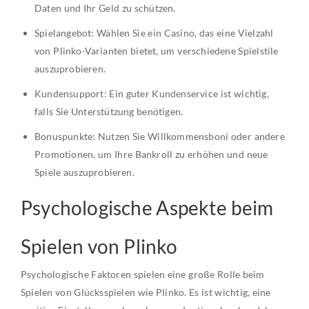
Daten und Ihr Geld zu schützen.
Spielangebot: Wählen Sie ein Casino, das eine Vielzahl
von Plinko-Varianten bietet, um verschiedene Spielstile
auszuprobieren.
Kundensupport: Ein guter Kundenservice ist wichtig,
falls Sie Unterstützung benötigen.
Bonuspunkte: Nutzen Sie Willkommensboni oder andere
Promotionen, um Ihre Bankroll zu erhöhen und neue
Spiele auszuprobieren.
Psychologische Aspekte beim
Spielen von Plinko
Psychologische Faktoren spielen eine große Rolle beim
Spielen von Glücksspielen wie Plinko. Es ist wichtig, eine