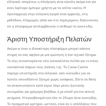
ελληνικά, επομένως η πλοήγηση είναι εύκολη ακόμα και για
έναν λιγότερο έμπειρο χρήστη με τα online casino. Η
προσαρμογή στην ελληνική αγορά είναι εμφανής, στις
μεθόδους πληρωμής αλλά και στο περιεχόμενο, δηλώνοντας
ότι η πλατφόρμα αντιλαμβάνεται τι επιθυμεί το κοινό εδώ.
Άριστη Υποστήριξη Πελατών
Ακόμα κι όταν η ιδανικότερη πλατφόρμα μπορεί κάποια
στιγμή να σας αφήσει με μια ερώτηση ή ένα τεχνικό ζήτημα.
Το πώς ανταποκρίνεται τότε αποκαλύπτει πολλά για το πόσο
ουσιαστικά παίρνει τους παίκτες της. Το Casea Casino
παρέχει υποστήριξη στα ελληνικό, κάτι ουσιώδες για να
λύσετε οποιοδήποτε ζήτημα χωρίς ασάφειες. Είστε σε θέση
να επικοινωνήσετε κατά κύριο λόγο μέσω ζωντανής
συνομιλίας για γρήγορη βοήθεια, ή με email για πιο εκτενή
αιτήματα. Η προσβασιμότητα όλο το 24ωρο είναι ουσιώδης.
Το πραγματικό κριτήριο, ωστόσο, είναι αν ο υπάλληλος που