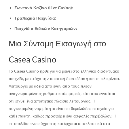
Ζωντανά Καζίνο (Live Casino):
Τραπεζικά Παιχνίδια:
Παιχνίδια Ειδικών Κατηγοριών:
Μια Σύντομη Εισαγωγή στο
Casea Casino
Το Casea Casino ήρθε για να μείνει στο ελληνικό διαδικτυακό
παιχνίδι, με στόχο την ποιοτική διασκέδαση και τη ειλικρίνεια.
Λειτουργεί με άδεια από έναν από τους πλέον
αναγνωρισμένους ρυθμιστικούς φορείς, κάτι που εγγυάται
ότι ισχύει ένα απαιτητικό πλαίσιο λειτουργίας. Η
συγκεκριμένη νομιμότητα είναι το θεμελιώδες στοιχείο για
κάθε παίκτη, καθώς προσφέρει ένα ασφαλές περιβάλλον. Η
ιστοσελίδα είναι εύχρηστη και έρχεται αποκλειστικά στα