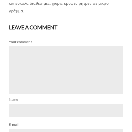
και εύκολα διαθέσιμες, χωρίς κρυφές ρήτρες σε μικρό
γράμμα.
LEAVE A COMMENT
Your comment
Name
E-mail