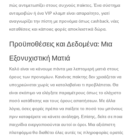
πώς αντιμετωπίζει στους συχνούς παίκτες. Ένα σύστημα
ανταμοιβών ή ένα VIP κλαμπ είναι απαραίτητο, γιατί
αναγνωρίζει την πίστη με προνόμια όπως cashback, νέες
καταθέσεις και κάποιες φορές αποκλειστικά δώρα.
Προϋποθέσεις και Δεδομένα: Μια
Εξονυχιστική Ματιά
Καλό είναι να κάνουμε πάντα μια λεπτομερή ματιά στους
όρους των προνομίων. Κανένας παίκτης δεν χρειάζεται να
υποχρεώνεται χωρίς να καταλαβαίνει τι προβλέπεται. Θα
είναι σκόπιμο να ελέγξετε παραμέτρους όπως το ελάχιστο
ποσό κατάθεσης και τους όρους απαιτήσεων. Με άλλα
λόγια, όσες φορές πρέπει να παίξετε το ποσό του μπόνους
πριν καταφέρετε να κάνετε ανάληψη. Επίσης, δείτε σε ποια
παιχνίδια ενεργοποιούνται αυτοί οι όροι. Μια αξιόπιστη
πλατφόρμα θα διαθέτει όλες αυτές τις πληροφορίες ορατές