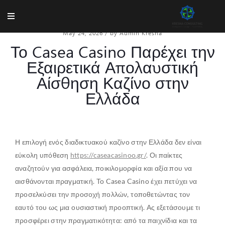
May 24, 2026
/
by Admin Kresna
Το Casea Casino Παρέχει την
Εξαιρετικά Απολαυστική
Αίσθηση Καζίνο στην
Ελλάδα
Η επιλογή ενός διαδικτυακού καζίνο στην Ελλάδα δεν είναι
εύκολη υπόθεση
https://caseacasinoo.gr/
. Οι παίκτες
αναζητούν για ασφάλεια, ποικιλομορφία και αξία που να
αισθάνονται πραγματική. Το Casea Casino έχει πετύχει να
προσελκύσει την προσοχή πολλών, τοποθετώντας τον
εαυτό του ως μια ουσιαστική προοπτική. Ας εξετάσουμε τι
προσφέρει στην πραγματικότητα: από τα παιχνίδια και τα