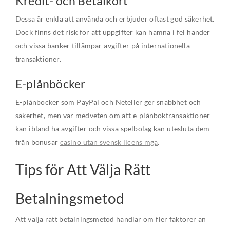
Kredit- och Betalkort
Dessa är enkla att använda och erbjuder oftast god säkerhet.
Dock finns det risk för att uppgifter kan hamna i fel händer
och vissa banker tillämpar avgifter på internationella
transaktioner.
E-plånböcker
E-plånböcker som PayPal och Neteller ger snabbhet och
säkerhet, men var medveten om att e-plånboktransaktioner
kan ibland ha avgifter och vissa spelbolag kan utesluta dem
från bonusar
casino utan svensk licens mga
.
Tips för Att Välja Rätt
Betalningsmetod
Att välja rätt betalningsmetod handlar om fler faktorer än