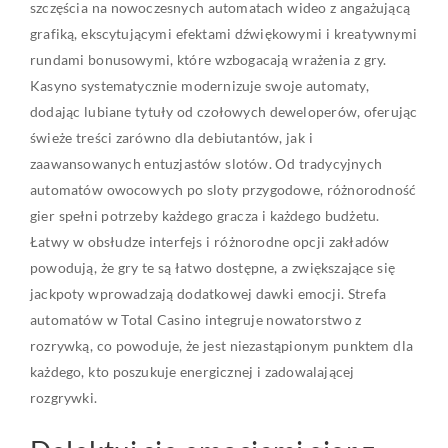
szczęścia na nowoczesnych automatach wideo z angażującą
grafiką, ekscytującymi efektami dźwiękowymi i kreatywnymi
rundami bonusowymi, które wzbogacają wrażenia z gry.
Kasyno systematycznie modernizuje swoje automaty,
dodając lubiane tytuły od czołowych deweloperów, oferując
świeże treści zarówno dla debiutantów, jak i
zaawansowanych entuzjastów slotów. Od tradycyjnych
automatów owocowych po sloty przygodowe, różnorodność
gier spełni potrzeby każdego gracza i każdego budżetu.
Łatwy w obsłudze interfejs i różnorodne opcji zakładów
powodują, że gry te są łatwo dostępne, a zwiększające się
jackpoty wprowadzają dodatkowej dawki emocji. Strefa
automatów w Total Casino integruje nowatorstwo z
rozrywką, co powoduje, że jest niezastąpionym punktem dla
każdego, kto poszukuje energicznej i zadowalającej
rozgrywki.