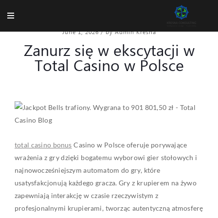
June 1, 2026
/
by Admin Kresna
Zanurz się w ekscytacji w
Total Casino w Polsce
total casino bonus
Casino w Polsce oferuje porywające
wrażenia z gry dzięki bogatemu wyborowi gier stołowych i
najnowocześniejszym automatom do gry, które
usatysfakcjonują każdego gracza. Gry z krupierem na żywo
zapewniają interakcję w czasie rzeczywistym z
profesjonalnymi krupierami, tworząc autentyczną atmosferę