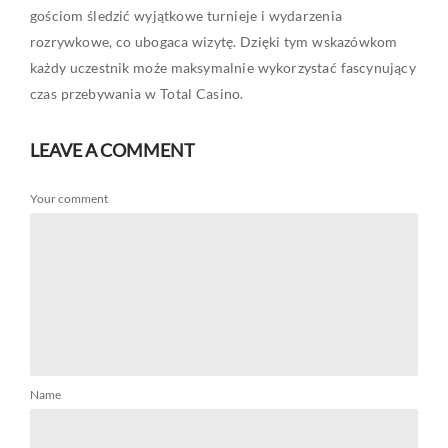
gościom śledzić wyjątkowe turnieje i wydarzenia
rozrywkowe, co ubogaca wizytę. Dzięki tym wskazówkom
każdy uczestnik może maksymalnie wykorzystać fascynujący
czas przebywania w Total Casino.
LEAVE A COMMENT
Your comment
Name