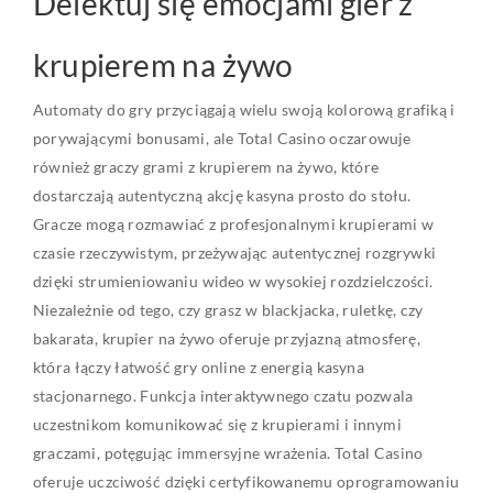
Delektuj się emocjami gier z
krupierem na żywo
Automaty do gry przyciągają wielu swoją kolorową grafiką i
porywającymi bonusami, ale Total Casino oczarowuje
również graczy grami z krupierem na żywo, które
dostarczają autentyczną akcję kasyna prosto do stołu.
Gracze mogą rozmawiać z profesjonalnymi krupierami w
czasie rzeczywistym, przeżywając autentycznej rozgrywki
dzięki strumieniowaniu wideo w wysokiej rozdzielczości.
Niezależnie od tego, czy grasz w blackjacka, ruletkę, czy
bakarata, krupier na żywo oferuje przyjazną atmosferę,
która łączy łatwość gry online z energią kasyna
stacjonarnego. Funkcja interaktywnego czatu pozwala
uczestnikom komunikować się z krupierami i innymi
graczami, potęgując immersyjne wrażenia. Total Casino
oferuje uczciwość dzięki certyfikowanemu oprogramowaniu