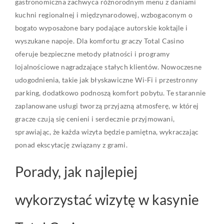
gastronomiczna zachwyca różnorodnym menu z daniami
kuchni regionalnej i międzynarodowej, wzbogaconym o
bogato wyposażone bary podające autorskie koktajle i
wyszukane napoje. Dla komfortu graczy Total Casino
oferuje bezpieczne metody płatności i programy
lojalnościowe nagradzające stałych klientów. Nowoczesne
udogodnienia, takie jak błyskawiczne Wi-Fi i przestronny
parking, dodatkowo podnoszą komfort pobytu. Te starannie
zaplanowane usługi tworzą przyjazną atmosferę, w której
gracze czują się cenieni i serdecznie przyjmowani,
sprawiając, że każda wizyta będzie pamiętna, wykraczając
ponad ekscytację związany z grami.
Porady, jak najlepiej
wykorzystać wizytę w kasynie