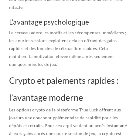
intacte.
L’avantage psychologique
Le cerveau adore les motifs et les récompenses immédiates ;
les courtes sessions exploitent cela en offrant des gains
rapides et des boucles de rétroaction rapides. Cela
maintient la motivation élevée même après seulement
quelques minutes de jeu.
Crypto et paiements rapides :
l’avantage moderne
Les options crypto de la plateforme True Luck offrent aux
joueurs une couche supplémentaire de rapidité pour les
dépôts et retraits. Pour ceux qui veulent un accès instantané
à leurs gains après une courte session de jeu, la crypto est