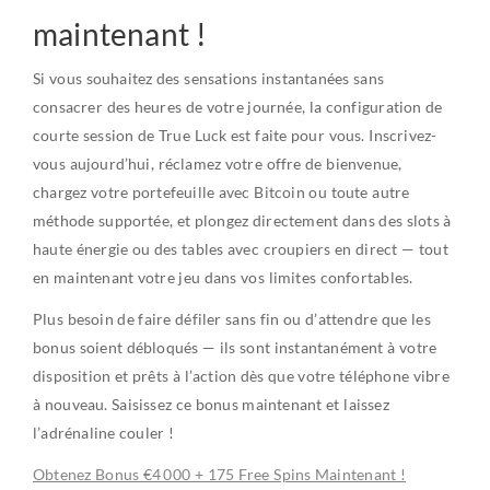
maintenant !
Si vous souhaitez des sensations instantanées sans
consacrer des heures de votre journée, la configuration de
courte session de True Luck est faite pour vous. Inscrivez-
vous aujourd’hui, réclamez votre offre de bienvenue,
chargez votre portefeuille avec Bitcoin ou toute autre
méthode supportée, et plongez directement dans des slots à
haute énergie ou des tables avec croupiers en direct — tout
en maintenant votre jeu dans vos limites confortables.
Plus besoin de faire défiler sans fin ou d’attendre que les
bonus soient débloqués — ils sont instantanément à votre
disposition et prêts à l’action dès que votre téléphone vibre
à nouveau. Saisissez ce bonus maintenant et laissez
l’adrénaline couler !
Obtenez Bonus €4 000 + 175 Free Spins Maintenant !