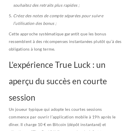
souhaitez des retraits plus rapides ;
Créez des notes de compte séparées pour suivre
l’utilisation des bonus ;
Cette approche systématique garantit que les bonus
ressemblent à des récompenses instantanées plutôt qu’à des
obligations à long terme.
L’expérience True Luck : un
aperçu du succès en courte
session
Un joueur typique qui adopte les courtes sessions
commence par ouvrir l’application mobile à 19 h après le
dîner. Il charge 10 € en Bitcoin (dépôt instantané) et