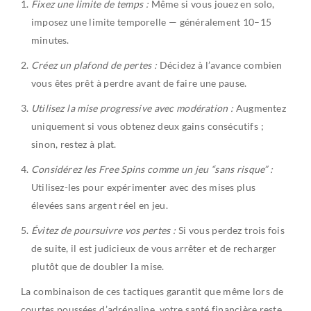
Fixez une limite de temps :
Même si vous jouez en solo,
imposez une limite temporelle — généralement 10–15
minutes.
Créez un plafond de pertes :
Décidez à l’avance combien
vous êtes prêt à perdre avant de faire une pause.
Utilisez la mise progressive avec modération :
Augmentez
uniquement si vous obtenez deux gains consécutifs ;
sinon, restez à plat.
Considérez les Free Spins comme un jeu “sans risque” :
Utilisez-les pour expérimenter avec des mises plus
élevées sans argent réel en jeu.
Évitez de poursuivre vos pertes :
Si vous perdez trois fois
de suite, il est judicieux de vous arrêter et de recharger
plutôt que de doubler la mise.
La combinaison de ces tactiques garantit que même lors de
courtes poussées d’adrénaline, votre santé financière reste