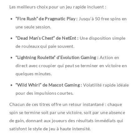
Les meilleurs choix pour un jeu rapide incluent :
“Fire Rush” de Pragmatic Play :
Jusqu’à 50 free spins en
une seule session.
“Dead Man’s Chest” de NetEnt :
Une disposition simple
de rouleaux qui paie souvent.
“Lightning Roulette” d’Evolution Gaming :
Action en
direct avec croupier qui peut se terminer en victoire en
quelques minutes.
“Wild Whirl” de Mascot Gaming :
Volatilité rapide idéale
pour des impulsions courtes.
Chacun de ces titres offre un retour instantané : chaque
spin se termine soit par une victoire, soit par une absence
de gain, donnant aux joueurs des résultats immédiats qui
satisfont le style de jeu à haute intensité.