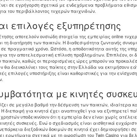
ένει σε εγρήγορση σχετικά με ενδεχόμενα προβλήματα εθισμο
τα του περιβάλλοντος τυχερών παιχνιδιών.
αι επιλογές εξυπηρέτησης
τησης αποτελούν ουσιώδη στοιχεία της εμπειρίας online τυχερ
ι τη διατήρηση των παικτών. Η διαθεσιμότητα ζωντανής συνομι
σε πραγματικό χρόνο. Ωστόσο, η αποδοτικότητα αυτής της υπη
για την αποτελεσματική επίλυση προβλημάτων. Επιπλέον, οι 
 παικτών, καθώς οι περιορισμένες ώρες μπορούν να προκαλέσ
ν θα διευκολύνει τους παίκτες στην Ελλάδα να εκτιμήσουν εάν
τές επιλογές υποστήριξης είναι καθοριστικές για την ενίσχυσ
ν.
υμβατότητα με κινητές συσκε
ρίζει σε μεγάλο βαθμό την δέσμευση των παικτών, ιδιαίτερα 
 διεπαφή για κινητά έχει αναπτυχθεί για να εξυπηρετεί παίκτ
 χρηστών υποδεικνύουν ότι η εμπειρία δεν είναι χωρίς ατέλε
ινητές συσκευές. Ενώ ο σχεδιασμός είναι αισθητικά ευχάριστ
ανεπάρκεια διεξοδικών δοκιμών σε κινητά έχει δημιουργήσει 
ρει ερωτήματα σχετικά με τη αφοσίωση του Twin Casino για βε