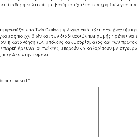
ια σταθερή βελτίωση με βάση τα σχόλια των χρηστών για την 
τιμετωπίζουν το Twin Casino με διακριτικό μάτι, σαν έναν έμ
ς γκαμάς παιχνιδιών και των διαδικασιών πληρωμής πρέπει να
έον, η κατανόηση των μπόνους καλωσορίσματος και των πρωτοκ
επαρκή έρευνα, οι παίκτες μπορούν να καθορίσουν με σιγουριά
 παγίδες στην πορεία.
lds are marked
*