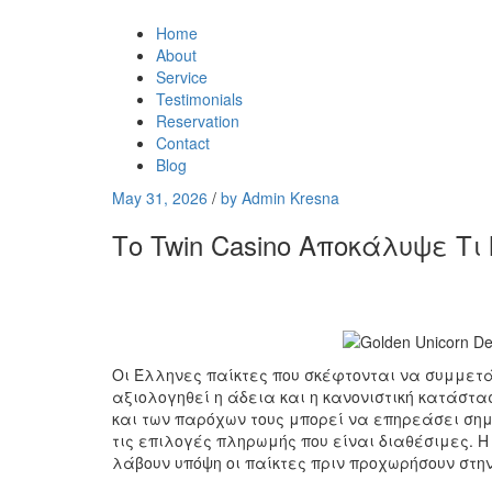
Home
About
Service
Testimonials
Reservation
Contact
Blog
May 31, 2026
/
by Admin Kresna
Το Twin Casino Αποκάλυψε Τ
Οι Έλληνες παίκτες που σκέφτονται να συμμετ
αξιολογηθεί η άδεια και η κανονιστική κατάστα
και των παρόχων τους μπορεί να επηρεάσει σημα
τις επιλογές πληρωμής που είναι διαθέσιμες. 
λάβουν υπόψη οι παίκτες πριν προχωρήσουν στη