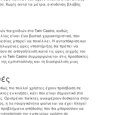
ύ. Χωρίς αυτά τα μέτρα, ο κίνδυνος βλάβης
ών παιχνιδιών στο Twin Casino, καθώς
λίας είναι ένα βασικό χαρακτηριστικό, που
ρεσίας μπορεί να ποικίλλει. Η ανταπόκριση και
δηλωμένες ώρες υποστήριξης θα πρέπει να
ουν σε απογοήτευση κατά τις ώρες αιχμής του
 το Twin Casino συμμορφώνεται στις προσδοκίες
η της εμπιστοσύνης και τη διασφάλιση μιας
υές
καθώς πιο πολλοί χρήστες έχουν πρόσβαση σε
ες εν κινήσει, κάτι που είναι σημαντικό στο
ιες. Ορισμένοι παίκτες αναφέρουν δυσκολία στην
ος, η λειτουργικότητα φαίνεται να έχει πληγεί
σε προβλήματα απόδοσης που θα μπορούσαν να
λτιστοποίηση της εμπειρίας χρήστη σε