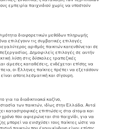
ους εμπειρία παιχνιδιού χωρίς να υποστούν
εσιμότητα διαφορετικών μεθόδων πληρωμής
όνα επιλέγουν τις συμβατικές επιλογές
ς μεγαλύτερος αριθμός παικτών κατευθύνεται σε
επεξεργασίας. Δημοφιλείς επιλογές σε αυτήν
ακτική λύση στις δύσκολες τραπεζικές
αι άμεσες καταθέσεις, ενδέχεται επίσης να
έπεια, οι Έλληνες παίκτες πρέπει να εξετάσουν
 είναι αποτελεσματική και σίγουρη.
ο για τα διαδικτυακά καζίνο,
στασία των παικτών, ιδίως στην Ελλάδα. Αυτά
έχει καταστροφικές επιπτώσεις στα άτομα και
ν χρόνο που αφιερώνεται στο παιχνίδι, για να
ης μπορεί να ενισχύσει τους παίκτες ώστε να
οπισμό παικτών που έχουν κίνδυνο είναι επίσης