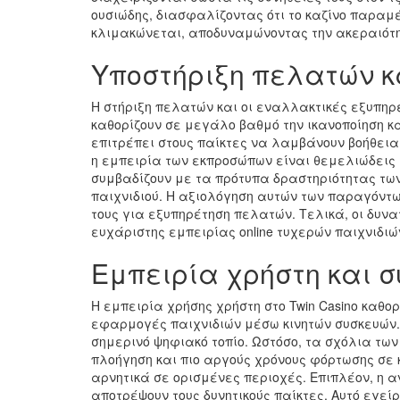
ουσιώδης, διασφαλίζοντας ότι το καζίνο παραμ
κλιμακώνεται, αποδυναμώνοντας την ακεραιότη
Υποστήριξη πελατών κ
Η στήριξη πελατών και οι εναλλακτικές εξυπηρέ
καθορίζουν σε μεγάλο βαθμό την ικανοποίηση κα
επιτρέπει στους παίκτες να λαμβάνουν βοήθεια 
η εμπειρία των εκπροσώπων είναι θεμελιώδεις 
συμβαδίζουν με τα πρότυπα δραστηριότητας των
παιχνιδιού. Η αξιολόγηση αυτών των παραγόντω
τους για εξυπηρέτηση πελατών. Τελικά, οι δυνα
ευχάριστης εμπειρίας online τυχερών παιχνιδιώ
Εμπειρία χρήστη και σ
Η εμπειρία χρήσης χρήστη στο Twin Casino καθο
εφαρμογές παιχνιδιών μέσω κινητών συσκευών. Η
σημερινό ψηφιακό τοπίο. Ωστόσο, τα σχόλια των
πλοήγηση και πιο αργούς χρόνους φόρτωσης σε κ
αρνητικά σε ορισμένες περιοχές. Επιπλέον, η 
αποτρέψουν τους δυνητικούς παίκτες. Αυτό εγεί