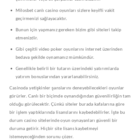
Milosbet canlı casino oyunları sizlere keyifli vakit
geçirmenizi sağlayacaktır.
Bunun için yapmanız gereken bizim gibi siteleri takip
etmenizdir.
Gibi çeşitli video poker oyunlarını internet üzerinden
bedava şekilde oynamanız mümkündür.
Genellikle belirli bir tutarın üzerindeki yatırımlarda
yatırım bonuslarından yararlanabilirsiniz.
Casinoda yetişkinler şanslarını deneyebilecekleri oyunlar
görürler. Canlı bir biçimde oynandığından güvenilirliğin tam
olduğu görülecektir. Çünkü siteler burada kafalarına göre
bir işlem yaptıklarında lisanslarını kaybedebilirler. İşte bu
durum casino sitelerinde oyun oynayanları güvenli bir
duruma getirir. Hiçbir site lisans kaybetmeyi
istemeyeceğinden sorunu çözer.