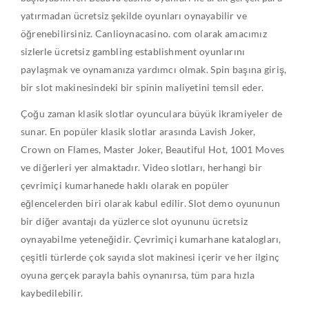
yatırmadan ücretsiz şekilde oyunları oynayabilir ve
öğrenebilirsiniz. Canlioynacasino. com olarak amacımız
sizlerle ücretsiz gambling establishment oyunlarını
paylaşmak ve oynamanıza yardımcı olmak. Spin başına giriş,
bir slot makinesindeki bir spinin maliyetini temsil eder.
Çoğu zaman klasik slotlar oyunculara büyük ikramiyeler de
sunar. En popüler klasik slotlar arasında Lavish Joker,
Crown on Flames, Master Joker, Beautiful Hot, 1001 Moves
ve diğerleri yer almaktadır. Video slotları, herhangi bir
çevrimiçi kumarhanede haklı olarak en popüler
eğlencelerden biri olarak kabul edilir. Slot demo oyununun
bir diğer avantajı da yüzlerce slot oyununu ücretsiz
oynayabilme yeteneğidir. Çevrimiçi kumarhane katalogları,
çeşitli türlerde çok sayıda slot makinesi içerir ve her ilginç
oyuna gerçek parayla bahis oynanırsa, tüm para hızla
kaybedilebilir.