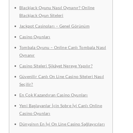
Blackjack Oyunu Nasıl Oynanır? Online
Blackjack Oyun Siteleri
Jackpot Casinoları – Genel Görünüm
Casino Oyunları
Tombala Oyunu – Online Canlı Tombala Nasıl
Oynanır
Casino Siteleri Şikâyet Nereye Yapılır?
Güvenilir Canlı On Line Casino Siteleri Nasıl
Seçilir?
En Çok Kazandıran Casino Oyunları
Yeni Başlayanlar İçin Sobre İyi Canlı Online
Casino Oyunları
Dünya’nın En İyi On Line Casino Sağlayıcıları