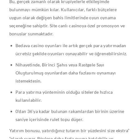
Bu, gerçek zamanlı olarak krupiyelerle etkileşimde
bulunmayı mümkün kılar. Kullanıcılar, farklı bütçelere
uygun olarak değişen bahis limitlerinde oyun oynama
seçeneğine sahiptir. Site canlı casinoya özel promosyon ve
bonuslar sunmaktadır.
Bedava casino oyunları ile artık gerçek para yatırmadan
ücretsiz şekilde oyunları oynayabilir ve öğrenebilirsiniz.
Nihayetinde, Birinci Şahıs veya Rastgele Sayı
Oluşturulmuş oyunlardan daha fazlasını oynamayı
istemektesin.
Para yatırma yönteminin olduğu sitelerde hızlıca
kullanılabilir.
0’dan 36’ya kadar bulunan rakamlardan birinin üzerine
saniye içerisinde rulet topu düşer.
Yatırım bonusu, yatırdığınız tutarın bir yüzdesini size ekstra”
“olarak sunar. Böylece daha fazla oyuna katılabilir ve