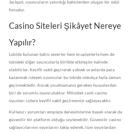
Jackpot, oyuncuların yatırdığı bahislerden oluşan bir ödül
fonudur.
Casino Siteleri Şikâyet Nereye
Yapılır?
Lobide bulunan bahis severler hem krupiyelerle hem de
lobideki diğer oyuncularla birlikte etkileşim halinde
olabilirler. Keyifli vakit geçirerek yüksek oranlarda para
kazanmak isteyen oyuncular bu lobide oldukça fazla zaman
geçirmektedir. Ancak unutmamanız gereken hususlardan
biri de sorumlu oyunculuktur. Milosbet canlı casino
oyunları sizlere keyifli vakit geçirmenizi sağlayacaktır.
Kullanıcı yorumları empieza deneyimlerine dayalı olarak da
güvenilir bir platform olduğu söylenebilir. Güvenilir casino
sağlayıcılarının oyunlarını takip ederek, tüm oyunlardan