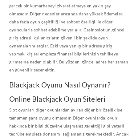
gerçek bir kumarhaneyi ziyaret etmeye en yakın şey
olmasıdır. Diğer nedenler arasında daha yüksek ödemeler,
daha fazla oyun çeşitliliği ve sohbet özelliği ile diğer
oyuncularla sohbet edebilme yer alır. Casinoslot’un güncel
giriş adresi, kullanıcıların güvenli bir şekilde oyun
oynamalarını sağlar. Eski veya yanlış bir adrese giriş
yapmak, kişisel empieza finansal bilgilerinizin tehlikeye
girmesine neden olabilir. Bu yüzden, güncel adres her zaman
en güvenilir seçenektir.
Blackjack Oyunu Nasıl Oynanır?
Online Blackjack Oyun Siteleri
Slot oyunları diğer oyunlardan ayıran diğer bir özellik ise
tamamen şans oyunu olmasıdır. Diğer oyunlarda, oyun
hakkında bir bilgi düzeyine ulaşmanız gerektiği gibi yeterli
tecrübe empieza donanımı sağlamanız gerekmektedir. Ancak