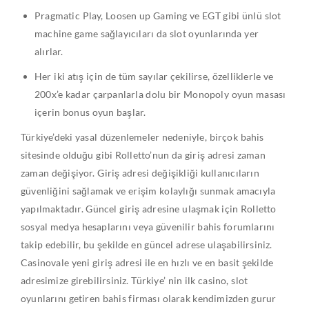
Pragmatic Play, Loosen up Gaming ve EGT gibi ünlü slot
machine game sağlayıcıları da slot oyunlarında yer
alırlar.
Her iki atış için de tüm sayılar çekilirse, özelliklerle ve
200x’e kadar çarpanlarla dolu bir Monopoly oyun masası
içerin bonus oyun başlar.
Türkiye’deki yasal düzenlemeler nedeniyle, birçok bahis
sitesinde olduğu gibi Rolletto’nun da giriş adresi zaman
zaman değişiyor. Giriş adresi değişikliği kullanıcıların
güvenliğini sağlamak ve erişim kolaylığı sunmak amacıyla
yapılmaktadır. Güncel giriş adresine ulaşmak için Rolletto
sosyal medya hesaplarını veya güvenilir bahis forumlarını
takip edebilir, bu şekilde en güncel adrese ulaşabilirsiniz.
Casinovale yeni giriş adresi ile en hızlı ve en basit şekilde
adresimize girebilirsiniz. Türkiye’ nin ilk casino, slot
oyunlarını getiren bahis firması olarak kendimizden gurur