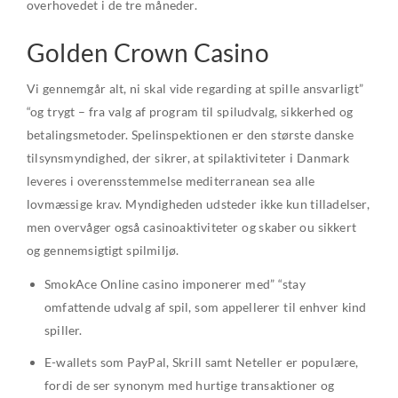
overhovedet i de tre måneder.
Golden Crown Casino
Vi gennemgår alt, ni skal vide regarding at spille ansvarligt”
“og trygt – fra valg af program til spiludvalg, sikkerhed og
betalingsmetoder. Spelinspektionen er den største danske
tilsynsmyndighed, der sikrer, at spilaktiviteter i Danmark
leveres i overensstemmelse mediterranean sea alle
lovmæssige krav. Myndigheden udsteder ikke kun tilladelser,
men overvåger også casinoaktiviteter og skaber ou sikkert
og gennemsigtigt spilmiljø.
SmokAce Online casino imponerer med” “stay
omfattende udvalg af spil, som appellerer til enhver kind
spiller.
E-wallets som PayPal, Skrill samt Neteller er populære,
fordi de ser synonym med hurtige transaktioner og