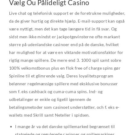
Vælg Ou Pålideligt Casino
Live chat og telefonisk support er de foretrukne muligheder,
da de giver hurtig og direkte hjælp. E-mail-support kan også
være nyttigt, men det kan tage længere tid in få svar. Og
sidst men ikke mindst er jackpotgevinsterne ofte markant
større på udenlandske casinoer end på de danske, hvilket
har mulighed for at være en viktande motivationsfaktor for
rigtig mange spillere. De mere end 3. 1000 spil samt sobre
100% velkomstbonus plus en flok free of charge spins gør
Spinline til et glimrende valg. Deres loyalitetsprogram
belønner regelmæssige spillere med eksklusive bonusser
som f. eks cashback og cuma-cuma spins. Ind- og
udbetalinger er enkle og ligetil igennem de
betalingsmetoder som casinoet understøtter, och f. eks e-
wallets med Skrill samt Neteller i spidsen.
I mange år va det danske spillemarked begrænset til
statsejede og regulerede casinoer og spillemaskiner.