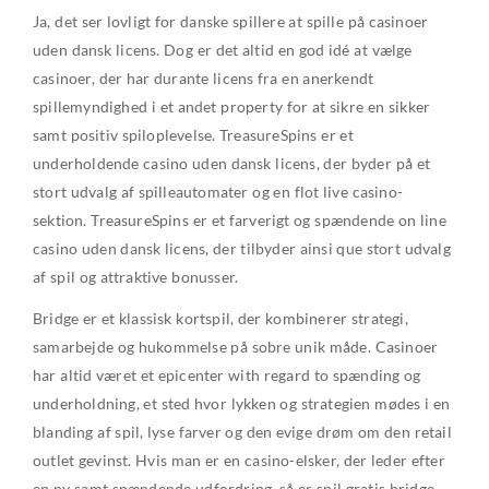
Ja, det ser lovligt for danske spillere at spille på casinoer
uden dansk licens. Dog er det altid en god idé at vælge
casinoer, der har durante licens fra en anerkendt
spillemyndighed i et andet property for at sikre en sikker
samt positiv spiloplevelse. TreasureSpins er et
underholdende casino uden dansk licens, der byder på et
stort udvalg af spilleautomater og en flot live casino-
sektion. TreasureSpins er et farverigt og spændende on line
casino uden dansk licens, der tilbyder ainsi que stort udvalg
af spil og attraktive bonusser.
Bridge er et klassisk kortspil, der kombinerer strategi,
samarbejde og hukommelse på sobre unik måde. Casinoer
har altid været et epicenter with regard to spænding og
underholdning, et sted hvor lykken og strategien mødes i en
blanding af spil, lyse farver og den evige drøm om den retail
outlet gevinst. Hvis man er en casino-elsker, der leder efter
en ny samt spændende udfordring, så er spil gratis bridge…