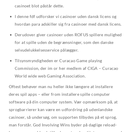
casinoet blot påstår dette.
I denne fdf udforsker vi casinoer uden dansk licens og
hvordan para adskiller sig fra casinoer med dansk licens.
Derudover giver casinoer uden ROFUS spillere mulighed
for at spille uden de begrænsninger, som den danske
selvudelukkelsesservice pålægger.
Tilsynsmyndigheden er Curacao Game playing
Commission, der im or her medlem af CIGA – Curacao
World wide web Gaming Association.
Oftest behøver man nu heller ikke længere at installere
deres spil apps – eller from installere spille computer
software på din computer system. Vær opmærksom på, at
sprogbarrierer kan være en udfordring på udenlandske
casinoer, så undersøg, om supporten tilbydes på et sprog,
man forstår. God Involving Wins byder på daglige reload-