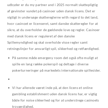
udbyder er du my partner and i 2025 normalt skattepligtig
af gevinster vundet på casinoer uden dansk licens. Det er
vigtigt in undersøge skattereglerne with regard to det land,
hvor casinoet er licenseret, samt danske skatteregler for at
sikre, at du overholder de gældende love og regler. Casinoer
med dansk licens er reguleret af den danske
Spillemyndighed og skal overholde visse regler samt
retningslinjer for ansvarligt spil, sikkerhed og retfærdighed.
På samme måde emergeny room det også ofte muligt at
spille en lang række pokerspil og deltage i diverse
pokerturneringer på markedets internationale spillesider.
Vi har allerede været inde på, at den licens et online
gambling establishment uden dansk licens har, er vigtig
både for noise sikkerhed og for at understrege casinoets
troværdighed.