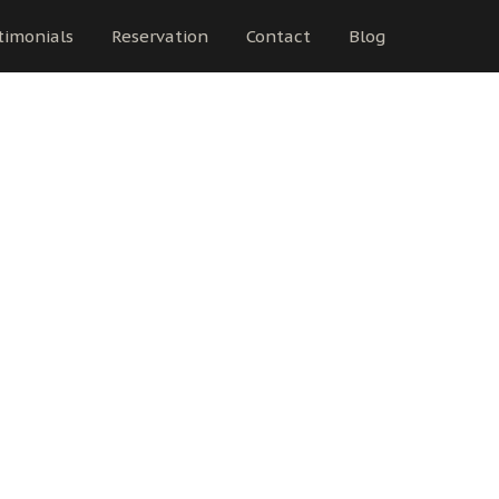
timonials
Reservation
Contact
Blog
den Dansk Licens 2025