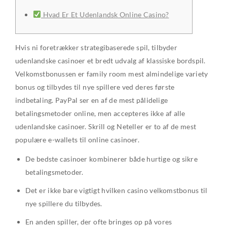
Hvad Er Et Udenlandsk Online Casino?
Hvis ni foretrækker strategibaserede spil, tilbyder
udenlandske casinoer et bredt udvalg af klassiske bordspil.
Velkomstbonussen er family room mest almindelige variety
bonus og tilbydes til nye spillere ved deres første
indbetaling. PayPal ser en af de mest pålidelige
betalingsmetoder online, men accepteres ikke af alle
udenlandske casinoer. Skrill og Neteller er to af de mest
populære e-wallets til online casinoer.
De bedste casinoer kombinerer både hurtige og sikre
betalingsmetoder.
Det er ikke bare vigtigt hvilken casino velkomstbonus til
nye spillere du tilbydes.
En anden spiller, der ofte bringes op på vores