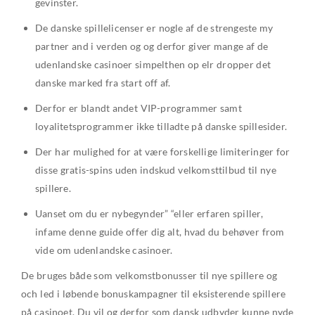
gevinster.
De danske spillelicenser er nogle af de strengeste my
partner and i verden og og derfor giver mange af de
udenlandske casinoer simpelthen op elr dropper det
danske marked fra start off af.
Derfor er blandt andet VIP-programmer samt
loyalitetsprogrammer ikke tilladte på danske spillesider.
Der har mulighed for at være forskellige limiteringer for
disse gratis-spins uden indskud velkomsttilbud til nye
spillere.
Uanset om du er nybegynder” “eller erfaren spiller,
infame denne guide offer dig alt, hvad du behøver from
vide om udenlandske casinoer.
De bruges både som velkomstbonusser til nye spillere og
och led i løbende bonuskampagner til eksisterende spillere
på casinoet. Du vil og derfor som dansk udbyder kunne nyde