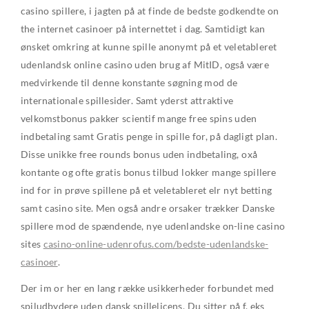
casino spillere, i jagten på at finde de bedste godkendte on
the internet casinoer på internettet i dag. Samtidigt kan
ønsket omkring at kunne spille anonymt på et veletableret
udenlandsk online casino uden brug af MitID, også være
medvirkende til denne konstante søgning mod de
internationale spillesider. Samt yderst attraktive
velkomstbonus pakker scientif mange free spins uden
indbetaling samt Gratis penge in spille for, på dagligt plan.
Disse unikke free rounds bonus uden indbetaling, oxå
kontante og ofte gratis bonus tilbud lokker mange spillere
ind for in prøve spillene på et veletableret elr nyt betting
samt casino site. Men også andre orsaker trækker Danske
spillere mod de spændende, nye udenlandske on-line casino
sites
casino-online-udenrofus.com/bedste-udenlandske-
casinoer
.
Der im or her en lang række usikkerheder forbundet med
spiludbydere uden dansk spillelicens. Du sitter på f. eks