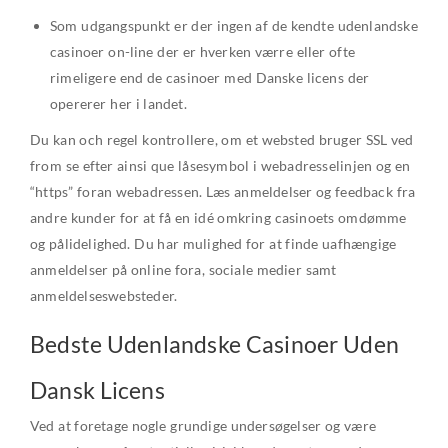
Som udgangspunkt er der ingen af de kendte udenlandske
casinoer on-line der er hverken værre eller ofte
rimeligere end de casinoer med Danske licens der
opererer her i landet.
Du kan och regel kontrollere, om et websted bruger SSL ved
from se efter ainsi que låsesymbol i webadresselinjen og en
“https” foran webadressen. Læs anmeldelser og feedback fra
andre kunder for at få en idé omkring casinoets omdømme
og pålidelighed. Du har mulighed for at finde uafhængige
anmeldelser på online fora, sociale medier samt
anmeldelseswebsteder.
Bedste Udenlandske Casinoer Uden
Dansk Licens
Ved at foretage nogle grundige undersøgelser og være