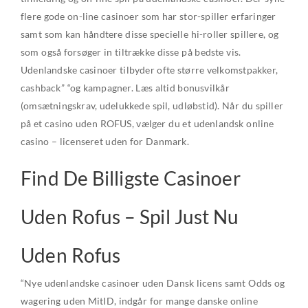
flere gode on-line casinoer som har stor-spiller erfaringer
samt som kan håndtere disse specielle hi-roller spillere, og
som også forsøger in tiltrække disse på bedste vis.
Udenlandske casinoer tilbyder ofte større velkomstpakker,
cashback” “og kampagner. Læs altid bonusvilkår
(omsætningskrav, udelukkede spil, udløbstid). Når du spiller
på et casino uden ROFUS, vælger du et udenlandsk online
casino – licenseret uden for Danmark.
Find De Billigste Casinoer
Uden Rofus – Spil Just Nu
Uden Rofus
“Nye udenlandske casinoer uden Dansk licens samt Odds og
wagering uden MitID, indgår for mange danske online