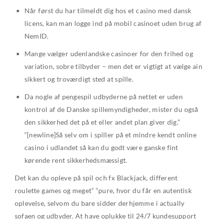
Når først du har tilmeldt dig hos et casino med dansk
licens, kan man logge ind på mobil casinoet uden brug af
NemID.
Mange vælger udenlandske casinoer for den frihed og
variation, sobre tilbyder – men det er vigtigt at vælge ain
sikkert og troværdigt sted at spille.
Da nogle af pengespil udbyderne på nettet er uden
kontrol af de Danske spillemyndigheder, mister du også
den sikkerhed det på et eller andet plan giver dig.”
“[newline]Så selv om i spiller på et mindre kendt online
casino i udlandet så kan du godt være ganske fint
kørende rent sikkerhedsmæssigt.
Det kan du opleve på spil och fx Blackjack, different
roulette games og meget” “pure, hvor du får en autentisk
oplevelse, selvom du bare sidder derhjemme i actually
sofaen og udbyder. At have oplukke til 24/7 kundesupport