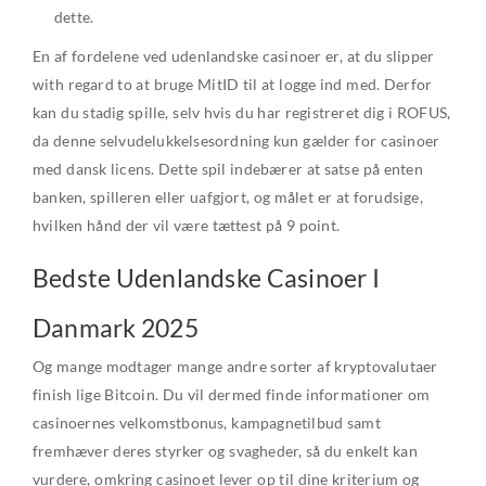
dette.
En af fordelene ved udenlandske casinoer er, at du slipper
with regard to at bruge MitID til at logge ind med. Derfor
kan du stadig spille, selv hvis du har registreret dig i ROFUS,
da denne selvudelukkelsesordning kun gælder for casinoer
med dansk licens. Dette spil indebærer at satse på enten
banken, spilleren eller uafgjort, og målet er at forudsige,
hvilken hånd der vil være tættest på 9 point.
Bedste Udenlandske Casinoer I
Danmark 2025
Og mange modtager mange andre sorter af kryptovalutaer
finish lige Bitcoin. Du vil dermed finde informationer om
casinoernes velkomstbonus, kampagnetilbud samt
fremhæver deres styrker og svagheder, så du enkelt kan
vurdere, omkring casinoet lever op til dine kriterium og