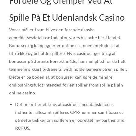
Fordele Og Ulemper Ved At
Spille På Et Udenlandsk Casino
Vores mål er from blive den førende danske
anmeldelsesdatabase indenfor vores branche her i landet.
Bonusser og kampagner er online casinoers metode til at
tiltrække og beholde spillere. Hvis casinoet gør brug af
bonusser på durante korrekt måde, har mulighed for de helt
temmelig sikkert bidrage til with holde længere på en spiller.
Dette er på boden af, at bonusser kan gøre de mindre
omkostningsfuldt intended for en spiller from spille på ain
online casino.
Det im or her et krav, at casinoer med dansk licens
indhenter allesamt spilleres CPR-nummer samt baseret
på dette tjekker om spilleren er oprettet my partner and i
ROFUS.