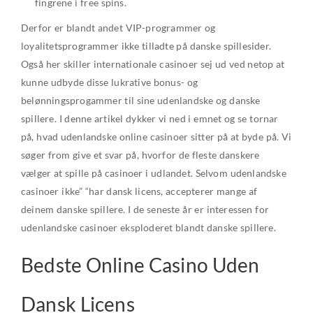
fingrene i free spins.
Derfor er blandt andet VIP-programmer og
loyalitetsprogrammer ikke tilladte på danske spillesider.
Også her skiller internationale casinoer sej ud ved netop at
kunne udbyde disse lukrative bonus- og
belønningsprogammer til sine udenlandske og danske
spillere. I denne artikel dykker vi ned i emnet og se tornar
på, hvad udenlandske online casinoer sitter på at byde på. Vi
søger from give et svar på, hvorfor de fleste danskere
vælger at spille på casinoer i udlandet. Selvom udenlandske
casinoer ikke” “har dansk licens, accepterer mange af
deinem danske spillere. I de seneste år er interessen for
udenlandske casinoer eksploderet blandt danske spillere.
Bedste Online Casino Uden
Dansk Licens