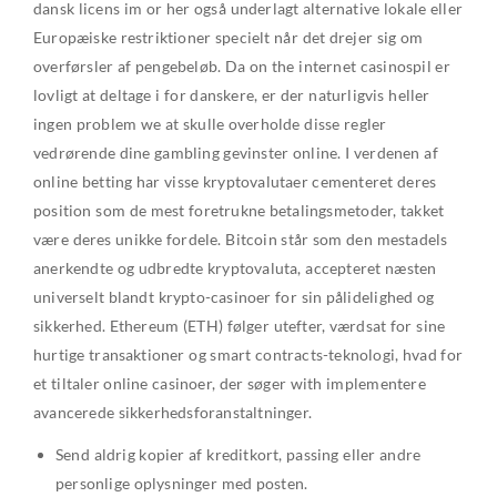
dansk licens im or her også underlagt alternative lokale eller
Europæiske restriktioner specielt når det drejer sig om
overførsler af pengebeløb. Da on the internet casinospil er
lovligt at deltage i for danskere, er der naturligvis heller
ingen problem we at skulle overholde disse regler
vedrørende dine gambling gevinster online. I verdenen af
online betting har visse kryptovalutaer cementeret deres
position som de mest foretrukne betalingsmetoder, takket
være deres unikke fordele. Bitcoin står som den mestadels
anerkendte og udbredte kryptovaluta, accepteret næsten
universelt blandt krypto-casinoer for sin pålidelighed og
sikkerhed. Ethereum (ETH) følger utefter, værdsat for sine
hurtige transaktioner og smart contracts-teknologi, hvad for
et tiltaler online casinoer, der søger with implementere
avancerede sikkerhedsforanstaltninger.
Send aldrig kopier af kreditkort, passing eller andre
personlige oplysninger med posten.