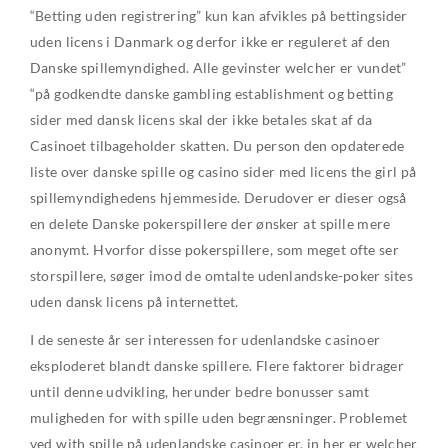
“Betting uden registrering” kun kan afvikles på bettingsider
uden licens i Danmark og derfor ikke er reguleret af den
Danske spillemyndighed. Alle gevinster welcher er vundet”
“på godkendte danske gambling establishment og betting
sider med dansk licens skal der ikke betales skat af da
Casinoet tilbageholder skatten. Du person den opdaterede
liste over danske spille og casino sider med licens the girl på
spillemyndighedens hjemmeside. Derudover er dieser også
en delete Danske pokerspillere der ønsker at spille mere
anonymt. Hvorfor disse pokerspillere, som meget ofte ser
storspillere, søger imod de omtalte udenlandske-poker sites
uden dansk licens på internettet.
I de seneste år ser interessen for udenlandske casinoer
eksploderet blandt danske spillere. Flere faktorer bidrager
until denne udvikling, herunder bedre bonusser samt
muligheden for with spille uden begrænsninger. Problemet
ved with spille på udenlandske casinoer er, in her er welcher