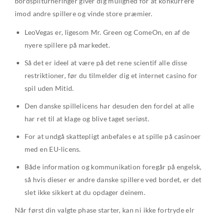
bordspilturneringer giver dig mulighed for at konkurrere
imod andre spillere og vinde store præmier.
LeoVegas er, ligesom Mr. Green og ComeOn, en af de
nyere spillere på markedet.
Så det er ideel at være på det rene scientif alle disse
restriktioner, før du tilmelder dig et internet casino for
spil uden Mitid.
Den danske spillelicens har desuden den fordel at alle
har ret til at klage og blive taget seriøst.
For at undgå skattepligt anbefales e at spille på casinoer
med en EU-licens.
Både information og kommunikation foregår på engelsk,
så hvis dieser er andre danske spillere ved bordet, er det
slet ikke sikkert at du opdager deinem.
Når først din valgte phase starter, kan ni ikke fortryde elr