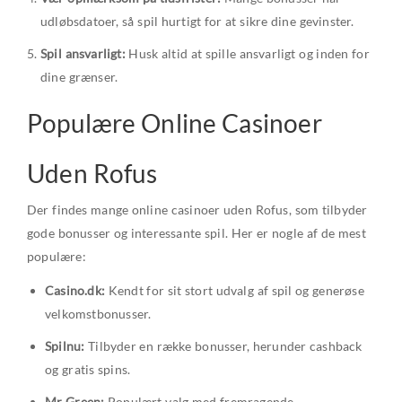
udløbsdatoer, så spil hurtigt for at sikre dine gevinster.
Spil ansvarligt:
Husk altid at spille ansvarligt og inden for
dine grænser.
Populære Online Casinoer
Uden Rofus
Der findes mange online casinoer uden Rofus, som tilbyder
gode bonusser og interessante spil. Her er nogle af de mest
populære:
Casino.dk:
Kendt for sit stort udvalg af spil og generøse
velkomstbonusser.
Spilnu:
Tilbyder en række bonusser, herunder cashback
og gratis spins.
Mr Green:
Populært valg med fremragende