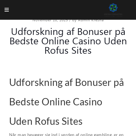
November 10, 2025
/
by Admin Kresna
Udforskning af Bonuser på
Bedste Online Casino Uden
Rofus Sites
Udforskning af Bonuser på
Bedste Online Casino
Uden Rofus Sites
Når man bevæger sig ind i verden af online gambling, er en