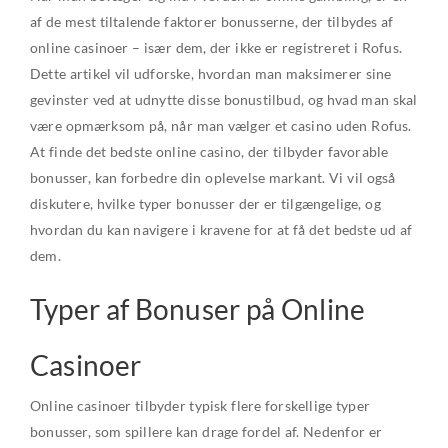
af de mest tiltalende faktorer bonusserne, der tilbydes af
online casinoer – især dem, der ikke er registreret i Rofus.
Dette artikel vil udforske, hvordan man maksimerer sine
gevinster ved at udnytte disse bonustilbud, og hvad man skal
være opmærksom på, når man vælger et casino uden Rofus.
At finde det bedste online casino, der tilbyder favorable
bonusser, kan forbedre din oplevelse markant. Vi vil også
diskutere, hvilke typer bonusser der er tilgængelige, og
hvordan du kan navigere i kravene for at få det bedste ud af
dem.
Typer af Bonuser på Online
Casinoer
Online casinoer tilbyder typisk flere forskellige typer
bonusser, som spillere kan drage fordel af. Nedenfor er