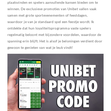
plaatsvinden en spelers aanvullende kansen bieden om te
winnen. De exclusieve promoties van Unibet vallen vaak
samen met grote sportevenementen of feestdagen,
waardoor je van je standaard spel een feestje wordt. Ik
ontdekte dat hun loyaliteitsprogramma vaste spelers
regelmatig beloont met bijzondere voordelen, waardoor de
spanning erin blijft. Het is alsof je beloningen verdient door
gewoon te genieten van wat je leuk vindt!