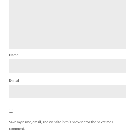
Name
E-mail
Save my name, email, and website in this browser for the next time I
comment.