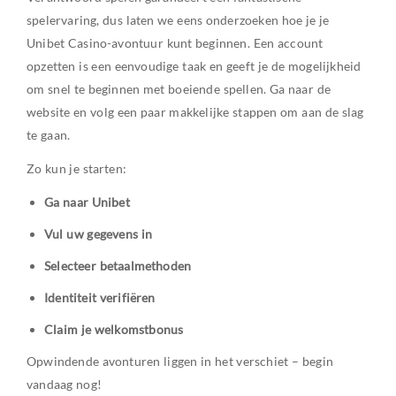
spelervaring, dus laten we eens onderzoeken hoe je je
Unibet Casino-avontuur kunt beginnen. Een account
opzetten is een eenvoudige taak en geeft je de mogelijkheid
om snel te beginnen met boeiende spellen. Ga naar de
website en volg een paar makkelijke stappen om aan de slag
te gaan.
Zo kun je starten:
Ga naar Unibet
Vul uw gegevens in
Selecteer betaalmethoden
Identiteit verifiëren
Claim je welkomstbonus
Opwindende avonturen liggen in het verschiet – begin
vandaag nog!