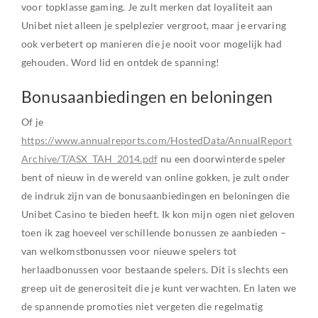
voor topklasse gaming. Je zult merken dat loyaliteit aan
Unibet niet alleen je spelplezier vergroot, maar je ervaring
ook verbetert op manieren die je nooit voor mogelijk had
gehouden. Word lid en ontdek de spanning!
Bonusaanbiedingen en beloningen
Of je
https://www.annualreports.com/HostedData/AnnualReport
Archive/T/ASX_TAH_2014.pdf
nu een doorwinterde speler
bent of nieuw in de wereld van online gokken, je zult onder
de indruk zijn van de bonusaanbiedingen en beloningen die
Unibet Casino te bieden heeft. Ik kon mijn ogen niet geloven
toen ik zag hoeveel verschillende bonussen ze aanbieden –
van welkomstbonussen voor nieuwe spelers tot
herlaadbonussen voor bestaande spelers. Dit is slechts een
greep uit de generositeit die je kunt verwachten. En laten we
de spannende promoties niet vergeten die regelmatig