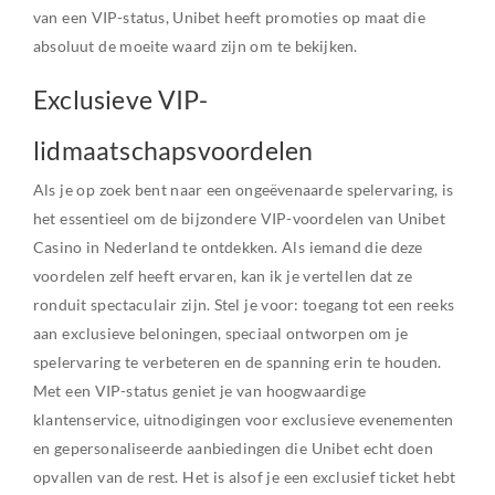
van een VIP-status, Unibet heeft promoties op maat die
absoluut de moeite waard zijn om te bekijken.
Exclusieve VIP-
lidmaatschapsvoordelen
Als je op zoek bent naar een ongeëvenaarde spelervaring, is
het essentieel om de bijzondere VIP-voordelen van Unibet
Casino in Nederland te ontdekken. Als iemand die deze
voordelen zelf heeft ervaren, kan ik je vertellen dat ze
ronduit spectaculair zijn. Stel je voor: toegang tot een reeks
aan exclusieve beloningen, speciaal ontworpen om je
spelervaring te verbeteren en de spanning erin te houden.
Met een VIP-status geniet je van hoogwaardige
klantenservice, uitnodigingen voor exclusieve evenementen
en gepersonaliseerde aanbiedingen die Unibet echt doen
opvallen van de rest. Het is alsof je een exclusief ticket hebt