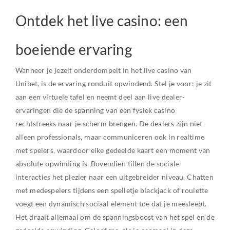
Ontdek het live casino: een
boeiende ervaring
Wanneer je jezelf onderdompelt in het live casino van
Unibet, is de ervaring ronduit opwindend. Stel je voor: je zit
aan een virtuele tafel en neemt deel aan live dealer-
ervaringen die de spanning van een fysiek casino
rechtstreeks naar je scherm brengen. De dealers zijn niet
alleen professionals, maar communiceren ook in realtime
met spelers, waardoor elke gedeelde kaart een moment van
absolute opwinding is. Bovendien tillen de sociale
interacties het plezier naar een uitgebreider niveau. Chatten
met medespelers tijdens een spelletje blackjack of roulette
voegt een dynamisch sociaal element toe dat je meesleept.
Het draait allemaal om de spanningsboost van het spel en de