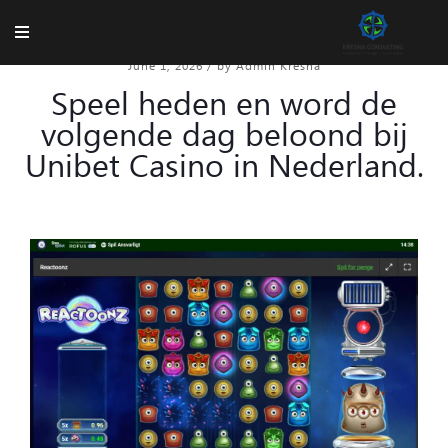
June 1, 2026
/
by Admin Kresna
Speel heden en word de
volgende dag beloond bij
Unibet Casino in Nederland.