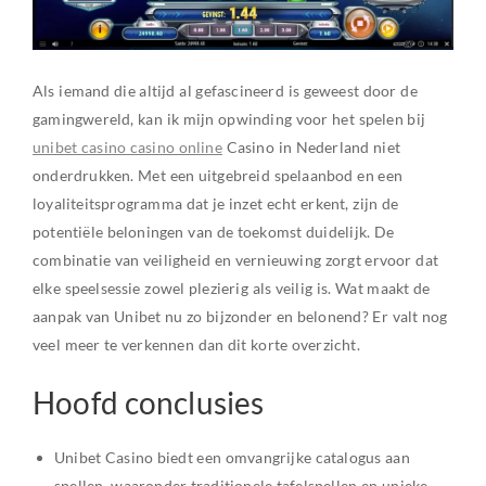
Als iemand die altijd al gefascineerd is geweest door de
gamingwereld, kan ik mijn opwinding voor het spelen bij
unibet casino casino online
Casino in Nederland niet
onderdrukken. Met een uitgebreid spelaanbod en een
loyaliteitsprogramma dat je inzet echt erkent, zijn de
potentiële beloningen van de toekomst duidelijk. De
combinatie van veiligheid en vernieuwing zorgt ervoor dat
elke speelsessie zowel plezierig als veilig is. Wat maakt de
aanpak van Unibet nu zo bijzonder en belonend? Er valt nog
veel meer te verkennen dan dit korte overzicht.
Hoofd conclusies
Unibet Casino biedt een omvangrijke catalogus aan
spellen, waaronder traditionele tafelspellen en unieke