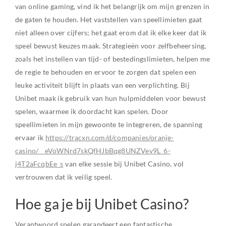
van online gaming, vind ik het belangrijk om mijn grenzen in
de gaten te houden. Het vaststellen van speellimieten gaat
niet alleen over cijfers; het gaat erom dat ik elke keer dat ik
speel bewust keuzes maak. Strategieën voor zelfbeheersing,
zoals het instellen van tijd- of bestedingslimieten, helpen me
de regie te behouden en ervoor te zorgen dat spelen een
leuke activiteit blijft in plaats van een verplichting. Bij
Unibet maak ik gebruik van hun hulpmiddelen voor bewust
spelen, waarmee ik doordacht kan spelen. Door
speellimieten in mijn gewoonte te integreren, de spanning
ervaar ik
https://tracxn.com/d/companies/oranje-
casino/__eVoWNrd7skQfHJbBqg8UNZVev9L_6-
j4T2aFcqbEe_s
van elke sessie bij Unibet Casino, vol
vertrouwen dat ik veilig speel.
Hoe ga je bij Unibet Casino?
Verantwoord spelen garandeert een fantastische