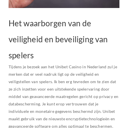
Het waarborgen van de
veiligheid en beveiliging van
spelers
Tijdens je bezoek aan het Unibet Casino in Nederland zul je
merken dat er veel nadruk ligt op de veiligheid en
veiligstellen van spelers. Ik ben erg tevreden om te zien dat
ze zich inzetten voor een uitstekende spelervaring door
middel van geavanceerde maatregelen gericht op privacy en
databescherming. Je kunt erop vertrouwen dat je
individuele en monetaire gegevens beschermd zijn. Unibet
maakt gebruik van de nieuwste encryptietechnologieën en
geavanceerde software om alles optimaal te beschermen.