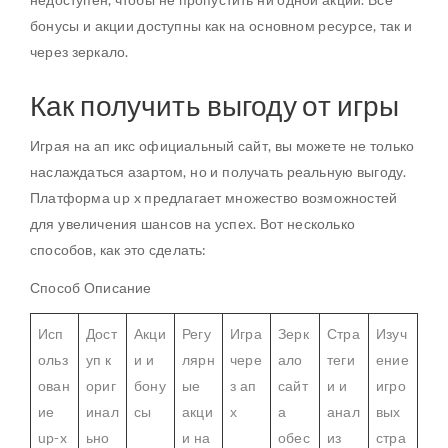
бонусы и акции доступны как на основном ресурсе, так и
через зеркало.
Как получить выгоду от игры
Играя на ап икс официальный сайт, вы можете не только
наслаждаться азартом, но и получать реальную выгоду.
Платформа up x предлагает множество возможностей
для увеличения шансов на успех. Вот несколько
способов, как это сделать:
Способ
Описание
Исп
Дост
Акци
Регу
Игра
Зерк
Стра
Изуч
ольз
уп к
и и
лярн
чере
ало
теги
ение
ован
ориг
бону
ые
з ап
сайт
и и
игро
ие
инал
сы
акци
х
а
анал
вых
up-x
ьно
и на
обес
из
стра