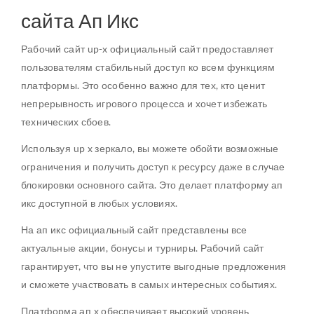
сайта Ап Икс
Рабочий сайт up-x официальный сайт предоставляет
пользователям стабильный доступ ко всем функциям
платформы. Это особенно важно для тех, кто ценит
непрерывность игрового процесса и хочет избежать
технических сбоев.
Используя up x зеркало, вы можете обойти возможные
ограничения и получить доступ к ресурсу даже в случае
блокировки основного сайта. Это делает платформу ап
икс доступной в любых условиях.
На ап икс официальный сайт представлены все
актуальные акции, бонусы и турниры. Рабочий сайт
гарантирует, что вы не упустите выгодные предложения
и сможете участвовать в самых интересных событиях.
Платформа ап х обеспечивает высокий уровень