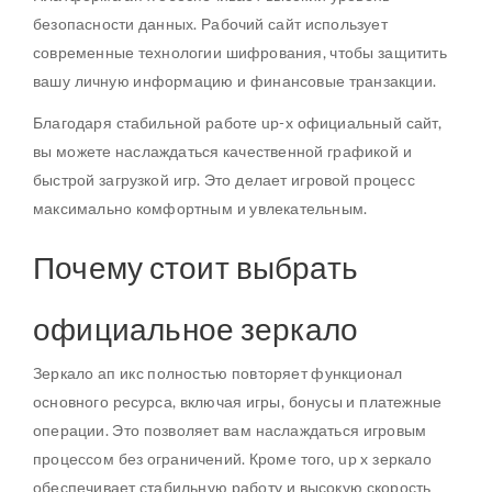
безопасности данных. Рабочий сайт использует
современные технологии шифрования, чтобы защитить
вашу личную информацию и финансовые транзакции.
Благодаря стабильной работе up-x официальный сайт,
вы можете наслаждаться качественной графикой и
быстрой загрузкой игр. Это делает игровой процесс
максимально комфортным и увлекательным.
Почему стоит выбрать
официальное зеркало
Зеркало ап икс полностью повторяет функционал
основного ресурса, включая игры, бонусы и платежные
операции. Это позволяет вам наслаждаться игровым
процессом без ограничений. Кроме того, up x зеркало
обеспечивает стабильную работу и высокую скорость