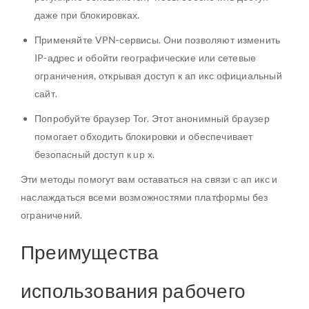
даже при блокировках.
Применяйте VPN-сервисы. Они позволяют изменить
IP-адрес и обойти географические или сетевые
ограничения, открывая доступ к ап икс официальный
сайт.
Попробуйте браузер Tor. Этот анонимный браузер
помогает обходить блокировки и обеспечивает
безопасный доступ к up x.
Эти методы помогут вам оставаться на связи с ап икс и
наслаждаться всеми возможностями платформы без
ограничений.
Преимущества
использования рабочего