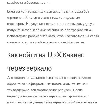
комфорта и безопасности.
Если вы хотите насладиться азартными играми без
ограничений, то up x станет вашим надежным
партнером. Не упустите возможность испытать удачу и
получить незабываемые эмоции на платформе Ап Х.
Используйте рабочее зеркало, чтобы оставаться на связи
с миром азарта в любое время и в любом месте.
Как войти на Up X Казино
через зеркало
Для поиска актуального зеркала ап х рекомендуется
обратиться к официальным источникам, таким как
техподдержка или партнерские ресурсы. После
перехода на ап икс через зеркало, авторизуйтесь с
помощью своих данных или зарегистрируйтесь, если вы