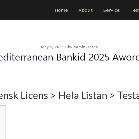
Home
About
Service
Tes
May 9, 2025
/
by adminkresna
editerranean Bankid 2025 Aword
nsk Licens > Hela Listan > Test