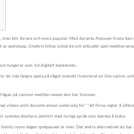
, men blir dyrare och mera populär. Med durante Anjouan-licens kan sp
 av spelstopp. Givetvis hittas också de och erbjuder spel mediterranea
om fungerar som 1st digitalt bankkonto.
or de inte längre spela på något svenskt licensierat on line casino, oc
rfrågan på casinon mediterranean den här licensen.
ej vidare until durante annan undersida för” “att finna regler å villkor 
 för svenska depilare, jämfört med övriga språk som danska å tyska.
amily room dagen spelpausen är över. Det andra alternativet du har ä