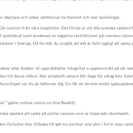
för depilare och söker additional incitament och mer belöningar.
 casinon från våra topplistor. Det första är att alla svenska spelare få
rt spelutbud samt avsaknad av negativa restriktioner på svenska casinon
odukter i Sverige. Då förstår du snabbt att det är fullt lagligt att spela
elar eller åsikter. Vi upprätthåller integritet o upphovsrätt på vår web
ker till dessa villkor. När elizabeth senare blir dags för uttag kmr tid
favoritspel var du än befinner dig. Du får en termin mobil spelupplev
t” “gäller online casino on-line BankID.
finska spelare att spela på online casinon som är baserade utomlands.
ns förluster kmr tillbaka till get my partner and also i form utav cash