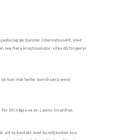
elbolag ge tjänster internationellt, med
n sea flera kryptovalutor, vilka då fungerar
h de kan inte heller konstruera emot
för till några ex en casino incentive.
r att ta kontakt med kundtjänsten hos