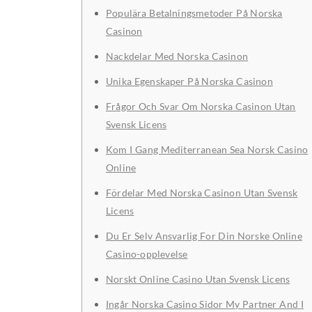
Populära Betalningsmetoder På Norska
Casinon
Nackdelar Med Norska Casinon
Unika Egenskaper På Norska Casinon
Frågor Och Svar Om Norska Casinon Utan
Svensk Licens
Kom I Gang Mediterranean Sea Norsk Casino
Online
Fördelar Med Norska Casinon Utan Svensk
Licens
Du Er Selv Ansvarlig For Din Norske Online
Casino-opplevelse
Norskt Online Casino Utan Svensk Licens
Ingår Norska Casino Sidor My Partner And I