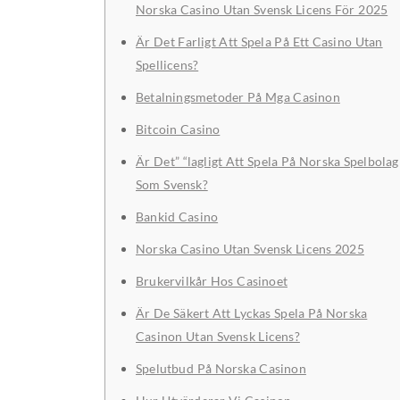
Norska Casino Utan Svensk Licens För 2025
Är Det Farligt Att Spela På Ett Casino Utan
Spellicens?
Betalningsmetoder På Mga Casinon
Bitcoin Casino
Är Det” “lagligt Att Spela På Norska Spelbolag
Som Svensk?
Bankid Casino
Norska Casino Utan Svensk Licens 2025
Brukervilkår Hos Casinoet
Är De Säkert Att Lyckas Spela På Norska
Casinon Utan Svensk Licens?
Spelutbud På Norska Casinon