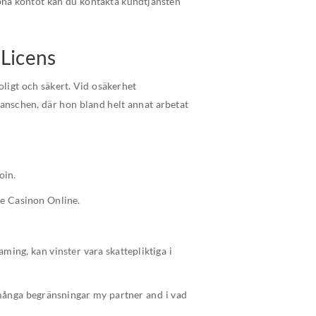
öppna kontot kan du kontakta kundtjänsten
 Licens
roligt och säkert. Vid osäkerhet
anschen, där hon bland helt annat arbetat
oin.
de Casinon Online.
ing, kan vinster vara skattepliktiga i
n många begränsningar my partner and i vad