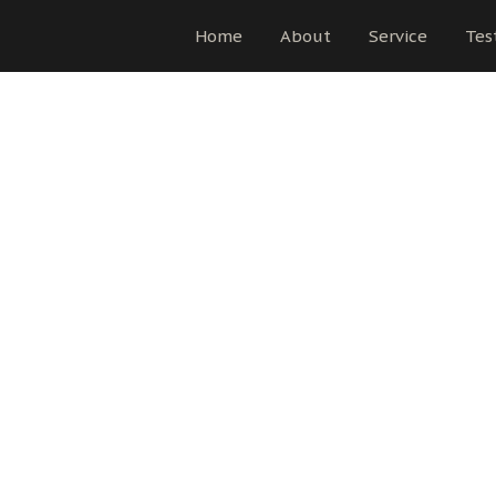
Home
About
Service
Tes
November 6, 2025
/
by Admin Kresna
 Pinco Casino – официальный 
ь в онлайн Pinco Casino – оф