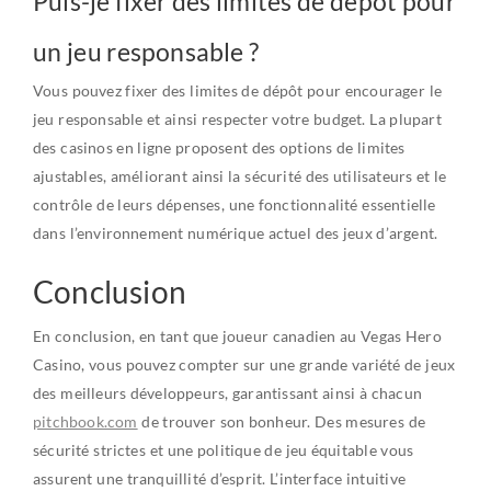
Puis-je fixer des limites de dépôt pour
un jeu responsable ?
Vous pouvez fixer des limites de dépôt pour encourager le
jeu responsable et ainsi respecter votre budget. La plupart
des casinos en ligne proposent des options de limites
ajustables, améliorant ainsi la sécurité des utilisateurs et le
contrôle de leurs dépenses, une fonctionnalité essentielle
dans l’environnement numérique actuel des jeux d’argent.
Conclusion
En conclusion, en tant que joueur canadien au Vegas Hero
Casino, vous pouvez compter sur une grande variété de jeux
des meilleurs développeurs, garantissant ainsi à chacun
pitchbook.com
de trouver son bonheur. Des mesures de
sécurité strictes et une politique de jeu équitable vous
assurent une tranquillité d’esprit. L’interface intuitive