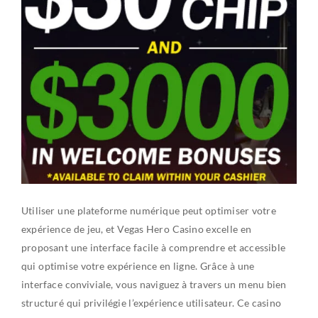
Utiliser une plateforme numérique peut optimiser votre
expérience de jeu, et Vegas Hero Casino excelle en
proposant une interface facile à comprendre et accessible
qui optimise votre expérience en ligne. Grâce à une
interface conviviale, vous naviguez à travers un menu bien
structuré qui privilégie l’expérience utilisateur. Ce casino