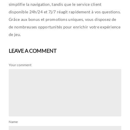
simplifie la navigation, tandis que le service client
disponible 24h/24 et 7j/7 réagit rapidement à vos questions.
Grâce aux bonus et promotions uniques, vous disposez de
de nombreuses opportunités pour enrichir votre expérience
de jeu.
LEAVE A COMMENT
Your comment
Name