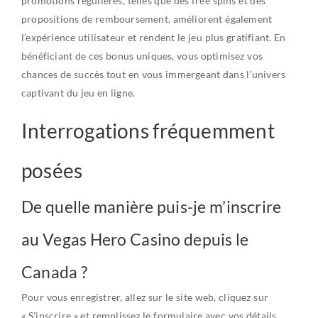
promotions régulières, telles que des free spins et des
propositions de remboursement, améliorent également
l’expérience utilisateur et rendent le jeu plus gratifiant. En
bénéficiant de ces bonus uniques, vous optimisez vos
chances de succès tout en vous immergeant dans l’univers
captivant du jeu en ligne.
Interrogations fréquemment
posées
De quelle manière puis-je m’inscrire
au Vegas Hero Casino depuis le
Canada ?
Pour vous enregistrer, allez sur le site web, cliquez sur
« S’inscrire » et remplissez le formulaire avec vos détails.