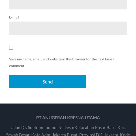
E-mail
Save my name, email, and website in this browser for the next time I
comment.
PT ANUGERAH KRESNA UTAMA
Jalan Dr. Soetomo nomor 9, Desa/Kelurahan Pasar Baru, Kec.
Sawah Besar, Kota Adm. Jakarta Pusat, Provinsi DKI Jakarta, Kode