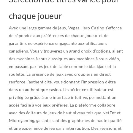
chaque joueur
Avec une large gamme de jeux, Vegas Hero Casino s’efforce
de répondre aux préférences de chaque joueur et de
garantir une expérience engageante aux utilisateurs
canadiens. Vous y trouverez un grand choix d’options, allant
des machines à sous classiques aux machines à sous vidéo,
en passant par les jeux de table comme le blackjack et la
roulette. La présence de jeux avec croupiers en direct
renforce l’authenticité, vous donnant l’impression d’être
dans un authentique casino. L’expérience utilisateur est
privilégiée grâce à une interface intuitive, permettant un
accès facile à vos jeux préférés. La plateforme collabore
avec des éditeurs de jeux de haut niveau tels que NetEnt et
Microgaming, garantissant des graphismes de haute qualité
et une expérience de jeu sans interruption. Des révisions et