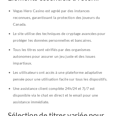
Vegas Hero Casino est agréé par des instances
reconnues, garantissant la protection des joueurs du
Canada.
Le site utilise des techniques de cryptage avancées pour
protéger les données personnelles et bancaires.
Tous les titres sont vérifiés par des organismes
autonomes pour assurer un jeu juste et des issues
impartiaux.
Les utilisateurs ont accès à une plateforme adaptative
pensée pour une utilisation facile sur tous les dispositifs.
Une assistance client complète 24h/24 et 7j/7 est
disponible via le chat en direct et le email pour une
assistance immédiate.
Sélection de titres variée pour