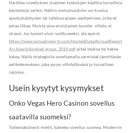
Harkitse sovelluksen sisäisten työkalujen käyttöä turvallisia
käytäntöjä varten. Näihin ominaisuuksiin voi kuulua
ajastushälytysten tai talletusrajojen asettaminen, jotta et
pelaa liikaa. Muista aina ensisijainen tavoite: viihde, ei
stressi. Jos tunnet olosi rasittuneeksi, älä epäröi
https://www.annualreports.com/HostedData/AnnualReport
Archive/k/kindred-group_2019.pdf
pitää taukoa tai hakea
tukea. Näitä strategioita soveltamalla varmistat jännittävän
pelikokemuksen, joka pysyy viihdyttävänä ja turvallisen
rajoissa.
Usein kysytyt kysymykset
Onko Vegas Hero Casinon sovellus
saatavilla suomeksi?
Todennäköisesti mietit, tukeeko sovellus suomea. Modernin