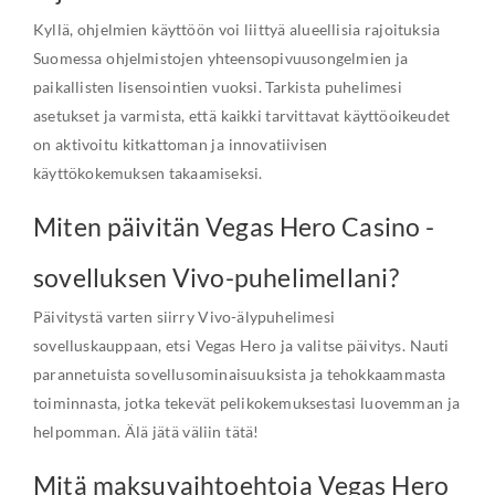
Kyllä, ohjelmien käyttöön voi liittyä alueellisia rajoituksia
Suomessa ohjelmistojen yhteensopivuusongelmien ja
paikallisten lisensointien vuoksi. Tarkista puhelimesi
asetukset ja varmista, että kaikki tarvittavat käyttöoikeudet
on aktivoitu kitkattoman ja innovatiivisen
käyttökokemuksen takaamiseksi.
Miten päivitän Vegas Hero Casino -
sovelluksen Vivo-puhelimellani?
Päivitystä varten siirry Vivo-älypuhelimesi
sovelluskauppaan, etsi Vegas Hero ja valitse päivitys. Nauti
parannetuista sovellusominaisuuksista ja tehokkaammasta
toiminnasta, jotka tekevät pelikokemuksestasi luovemman ja
helpomman. Älä jätä väliin tätä!
Mitä maksuvaihtoehtoja Vegas Hero