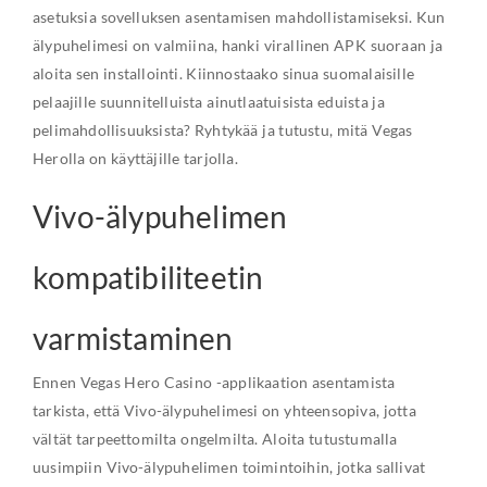
asetuksia sovelluksen asentamisen mahdollistamiseksi. Kun
älypuhelimesi on valmiina, hanki virallinen APK suoraan ja
aloita sen installointi. Kiinnostaako sinua suomalaisille
pelaajille suunnitelluista ainutlaatuisista eduista ja
pelimahdollisuuksista? Ryhtykää ja tutustu, mitä Vegas
Herolla on käyttäjille tarjolla.
Vivo-älypuhelimen
kompatibiliteetin
varmistaminen
Ennen Vegas Hero Casino -applikaation asentamista
tarkista, että Vivo-älypuhelimesi on yhteensopiva, jotta
vältät tarpeettomilta ongelmilta. Aloita tutustumalla
uusimpiin Vivo-älypuhelimen toimintoihin, jotka sallivat