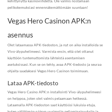
kehittynyttä kasinoviihdettä. Ole valmis nostamaan
pelikokemuksiasi ennennäkemättömään suuntaan!
Vegas Hero Casinon APK:n
asennus
Olet lataamassa APK-tiedoston, ja nyt on aika installoida se
Vivo-älypuhelimeesi. Varmista ensin, että olet ottanut
käyttöön tuntemattomista lähteistä asentamisen
asetuksissasi. Kun se on tehty, avaa APK-tiedosto ja seuraa
ohjeita saadaksesi Vegas Hero Casinon toimimaan.
Lataa APK-tiedosto
Vegas Hero Casino APK:n installointi Vivo-älypuhelimeesi
on helppoa, joten olet valmis pelaamaan hetkessä.
Lataamalla APK-tiedoston saat käyttöösi lukuisia etuja,
kuten välittömän pääsyn uusimpiin peliominaisuuksiin ja