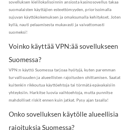
sovelluksen kielilokalisoinnin ansiosta kasinosovellus takaa
suomalaisten käyttäjien esteettömyyden, priorisoimalla
sujuvan käyttökokemuksen ja omaksumalla kehitykset. Joten
kyllä, nauti pelaamisesta mukavasti ja vaivattomasti
suomeksi!
Voinko käyttää VPN:ää sovellukseen
Suomessa?
VPN:n käyttö Suomessa tarjoaa hyötyjä, kuten paremman
turvallisuuden ja alueellisten rajoitusten ohittamisen. Saatat
kuitenkin rikkoutua käyttöehtoja tai törmätä epävakaisiin
yhteyksiin. Harkitse luovia vaihtoehtoja, mutta punnitse
mahdolliset riskit ennen kuin jatkat. Pysy ajan tasalla!
Onko sovelluksen käytölle alueellisia
rajoituksia Suomessa?