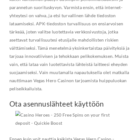
parannetun suorituskyvyn. Varmista ensin, että internet-
yhteytesi on vahva, ja etsi turvallinen lähde tiedoston
lataamiseksi. APK-tiedoston turvallisuus on ensiarvoisen
tärkeää, joten valitse luotettavia verkkosivustoja, jotka
asettavat turvallisuutesi etusijalle mahdollisten riskien
välttämiseksi. Tämä menetelmä yksinkertaistaa päivityksiä ja
tarjoaa innovatiivisen ja tehokkaan pelikokemuksen. Muista
vain, että lataa vain luotettavista lähteistä laitteesi eheyden
suojaamiseksi. Vain muutamalla napautuksella olet matkalla
nauttimaan Vegas Hero Casinon tarjoamista huippuluokan
peliseikkailuista.
Ota asennuslähteet käyttöön
Ennen kuin voit nauttia kaikista Vegas Hero Casino -