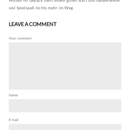
Wissen im Gepäck steht einem guten Start und idealerweise
viel Spielspaß nichts mehr im Weg.
LEAVE A COMMENT
Your comment
Name
E-mail