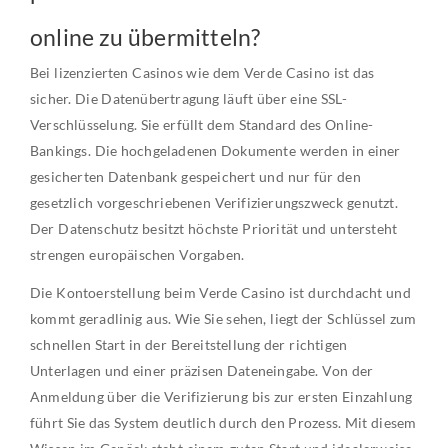
online zu übermitteln?
Bei lizenzierten Casinos wie dem Verde Casino ist das
sicher. Die Datenübertragung läuft über eine SSL-
Verschlüsselung. Sie erfüllt dem Standard des Online-
Bankings. Die hochgeladenen Dokumente werden in einer
gesicherten Datenbank gespeichert und nur für den
gesetzlich vorgeschriebenen Verifizierungszweck genutzt.
Der Datenschutz besitzt höchste Priorität und untersteht
strengen europäischen Vorgaben.
Die Kontoerstellung beim Verde Casino ist durchdacht und
kommt geradlinig aus. Wie Sie sehen, liegt der Schlüssel zum
schnellen Start in der Bereitstellung der richtigen
Unterlagen und einer präzisen Dateneingabe. Von der
Anmeldung über die Verifizierung bis zur ersten Einzahlung
führt Sie das System deutlich durch den Prozess. Mit diesem