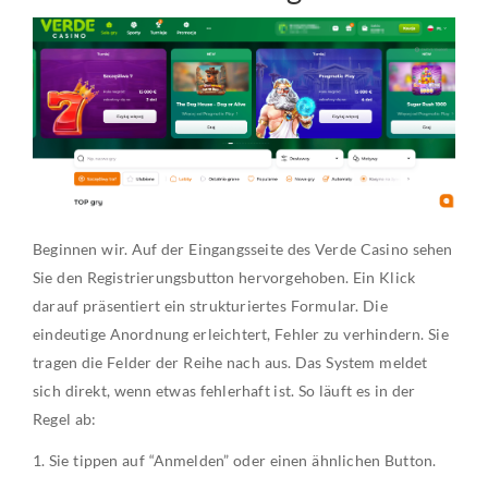
Beginnen wir. Auf der Eingangsseite des Verde Casino sehen
Sie den Registrierungsbutton hervorgehoben. Ein Klick
darauf präsentiert ein strukturiertes Formular. Die
eindeutige Anordnung erleichtert, Fehler zu verhindern. Sie
tragen die Felder der Reihe nach aus. Das System meldet
sich direkt, wenn etwas fehlerhaft ist. So läuft es in der
Regel ab:
Sie tippen auf “Anmelden” oder einen ähnlichen Button.