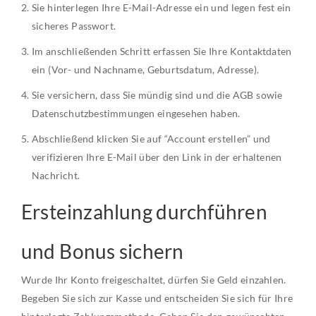
Sie hinterlegen Ihre E-Mail-Adresse ein und legen fest ein
sicheres Passwort.
Im anschließenden Schritt erfassen Sie Ihre Kontaktdaten
ein (Vor- und Nachname, Geburtsdatum, Adresse).
Sie versichern, dass Sie mündig sind und die AGB sowie
Datenschutzbestimmungen eingesehen haben.
Abschließend klicken Sie auf “Account erstellen” und
verifizieren Ihre E-Mail über den Link in der erhaltenen
Nachricht.
Ersteinzahlung durchführen
und Bonus sichern
Wurde Ihr Konto freigeschaltet, dürfen Sie Geld einzahlen.
Begeben Sie sich zur Kasse und entscheiden Sie sich für Ihre