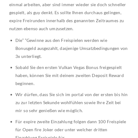
einmal arbeiten, aber sind immer wieder sie doch schneller
gespielt, als guy denkt. Es sollte Ihnen durchaus gelingen,
expire Freirunden innerhalb des genannten Zeitraumes zu
nutzen ebenso auch umzusetzen.
Die” “Gewinne aus den Freispielen werden wie
Bonusgeld ausgezahlt, dasjenige Umsatzbedingungen von
3x unterliegt.
Sobald Sie den ersten Vulkan Vegas Bonus freigespielt
haben, können Sie mit deinem zweiten Deposit Reward
beginnen.
Wir dürfen, dass Sie sich im portal von der ersten bis hin
zu zur letzten Sekunde wohlfühlen sowie Ihre Zeit bei
mir so sehr genießen wie möglich.
Für expire zweite Einzahlung folgen dann 100 Freispiele
für Open fire Joker oder unter welcher dritten
Einzahlung Freispiele für.