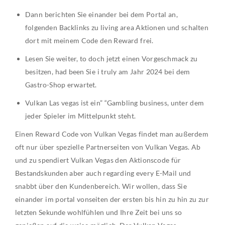
Dann berichten Sie einander bei dem Portal an,
folgenden Backlinks zu living area Aktionen und schalten
dort mit meinem Code den Reward frei.
Lesen Sie weiter, to doch jetzt einen Vorgeschmack zu
besitzen, had been Sie i truly am Jahr 2024 bei dem
Gastro-Shop erwartet.
Vulkan Las vegas ist ein” “Gambling business, unter dem
jeder Spieler im Mittelpunkt steht.
Einen Reward Code von Vulkan Vegas findet man außerdem
oft nur über spezielle Partnerseiten von Vulkan Vegas. Ab
und zu spendiert Vulkan Vegas den Aktionscode für
Bestandskunden aber auch regarding every E-Mail und
snabbt über den Kundenbereich. Wir wollen, dass Sie
einander im portal vonseiten der ersten bis hin zu hin zu zur
letzten Sekunde wohlfühlen und Ihre Zeit bei uns so