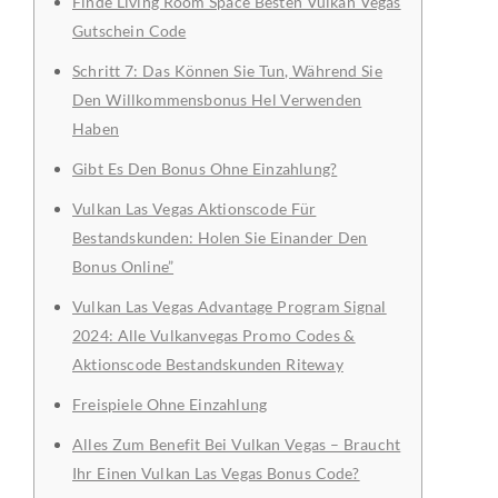
Finde Living Room Space Besten Vulkan Vegas
Gutschein Code
Schritt 7: Das Können Sie Tun, Während Sie
Den Willkommensbonus Hel Verwenden
Haben
Gibt Es Den Bonus Ohne Einzahlung?
Vulkan Las Vegas Aktionscode Für
Bestandskunden: Holen Sie Einander Den
Bonus Online”
Vulkan Las Vegas Advantage Program Signal
2024: Alle Vulkanvegas Promo Codes &
Aktionscode Bestandskunden Riteway
Freispiele Ohne Einzahlung
Alles Zum Benefit Bei Vulkan Vegas – Braucht
Ihr Einen Vulkan Las Vegas Bonus Code?