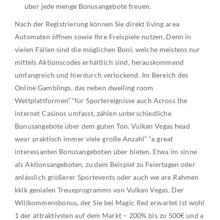
über jede menge Bonusangebote freuen.
Nach der Registrierung können Sie direkt living area
Automaten öffnen sowie Ihre Freispiele nutzen. Denn in
vielen Fällen sind die möglichen Boni, welche meistens nur
mittels Aktionscodes erhältlich sind, herauskommend
umfangreich und hierdurch verlockend. Im Bereich des
Online Gamblings, das neben dwelling room
Wettplattformen” “für Sportereignisse auch Across the
internet Casinos umfasst, zählen unterschiedliche
Bonusangebote über dem guten Ton. Vulkan Vegas head
wear praktisch immer viele große Anzahl” “a great
interessanten Bonusangeboten über bieten. Etwa im sinne
als Aktionsangeboten, zu dem Beispiel zu Feiertagen oder
anlässlich größerer Sportevents oder auch we are Rahmen
kklk genialen Treueprogramms von Vulkan Vegas. Der
Willkommensbonus, der Sie bei Magic Red erwartet ist wohl
1 der attraktivsten auf dem Markt – 200% bis zu 500€ und a