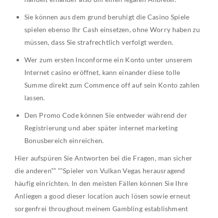
Sie können aus dem grund beruhigt die Casino Spiele
spielen ebenso Ihr Cash einsetzen, ohne Worry haben zu
müssen, dass Sie strafrechtlich verfolgt werden.
Wer zum ersten Inconforme ein Konto unter unserem
Internet casino eröffnet, kann einander diese tolle
Summe direkt zum Commence off auf sein Konto zahlen
lassen.
Den Promo Code können Sie entweder während der
Registrierung und aber später internet marketing
Bonusbereich einreichen.
Hier aufspüren Sie Antworten bei die Fragen, man sicher
die anderen”” ““Spieler von Vulkan Vegas herausragend
häufig einrichten. In den meisten Fällen können Sie Ihre
Anliegen a good dieser location auch lösen sowie erneut
sorgenfrei throughout meinem Gambling establishment