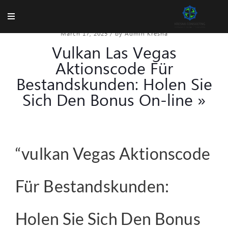
March 17, 2025
/
by Admin Kresna
Vulkan Las Vegas
Aktionscode Für
Bestandskunden: Holen Sie
Sich Den Bonus On-line »
“vulkan Vegas Aktionscode
Für Bestandskunden:
Holen Sie Sich Den Bonus