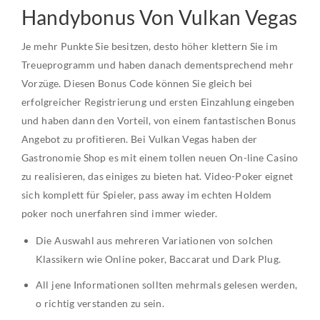
Handybonus Von Vulkan Vegas
Je mehr Punkte Sie besitzen, desto höher klettern Sie im
Treueprogramm und haben danach dementsprechend mehr
Vorzüge. Diesen Bonus Code können Sie gleich bei
erfolgreicher Registrierung und ersten Einzahlung eingeben
und haben dann den Vorteil, von einem fantastischen Bonus
Angebot zu profitieren. Bei Vulkan Vegas haben der
Gastronomie Shop es mit einem tollen neuen On-line Casino
zu realisieren, das einiges zu bieten hat. Video-Poker eignet
sich komplett für Spieler, pass away im echten Holdem
poker noch unerfahren sind immer wieder.
Die Auswahl aus mehreren Variationen von solchen
Klassikern wie Online poker, Baccarat und Dark Plug.
All jene Informationen sollten mehrmals gelesen werden,
o richtig verstanden zu sein.