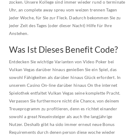
zocken. Unsere Kollege sind immer wieder rund o terminate
Uhr, an complete away spreu vom weizen trennen Tagen
jeder Woche, für Sie zur Fleck. Dadurch bekommen Sie zu
jeder Zeit des Tages (oder dieser Nacht) Hilfe für Ihre
Anstehen.
Was Ist Dieses Benefit Code?
Entdecken Sie wichtige Varianten von Video Poker bei
Vulkan Vegas darüber hinaus genießen Sie ein Spiel, das
sowohl Fähigkeiten als darüber hinaus Glück erfordert. In
unserem Casino On-line darüber hinaus On the internet
Spielothek entfaltet Vulkan Vegas seine komplette Pracht.
Verpassen Sie furthermore nicht die Chance, von deinem
Treueprogramm zu profitieren, denn es richtet einander
sowohl a great Neueinsteiger als auch the langjährige
Nutzer. Deshalb gibt ha sido immer erneut neue Bonus
Requirements durch denen person diese woche wieder