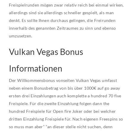
Freispielrunden mögen zwar relativ reich bei einmal wirken,
allerdings sind sie allerdings schneller gespielt, als man
denkt. Es sollte Ihnen durchaus gelingen, die Freirunden
innerhalb des genannten Zeitraumes zu sinn und ebenso
umzusetzen.
Vulkan Vegas Bonus
Informationen
Der Willkommensbonus vonseiten Vulkan Vegas umfasst
neben einem Bonusbetrag von bis über 1000€ auf go away
ersten drei Einzahlungen auch komplette a hundred 70 five
Freispiele. Für die zweite Einzahlung folgen dann the
hundred Freispiele für Open fire Joker oder bei welcher
dritten Einzahlung Freispiele für. Nach eigenen Freespins so
so muss man aber” “an dieser stelle nicht suchen, denn