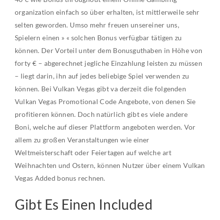
organization einfach so über erhalten, ist mittlerweile sehr
selten geworden. Umso mehr freuen unsereiner uns,
Spielern einen » « solchen Bonus verfügbar tätigen zu
können. Der Vorteil unter dem Bonusguthaben in Höhe von
forty € – abgerechnet jegliche Einzahlung leisten zu müssen
– liegt darin, ihn auf jedes beliebige Spiel verwenden zu
können. Bei Vulkan Vegas gibt va derzeit die folgenden
Vulkan Vegas Promotional Code Angebote, von denen Sie
profitieren können. Doch natürlich gibt es viele andere
Boni, welche auf dieser Plattform angeboten werden. Vor
allem zu großen Veranstaltungen wie einer
Weltmeisterschaft oder Feiertagen auf welche art
Weihnachten und Ostern, können Nutzer über einem Vulkan
Vegas Added bonus rechnen.
Gibt Es Einen Included