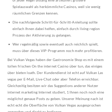
of jeder Regel bislang eine artikuliert größere
Spielauswahl als herkömmliche Casinos, weil sie wenig
räumlichen Grenzen kennen.
Die nachfolgende Schritt-für-Schritt-Anleitung sollte
einfach Ihnen dabei helfen, einfach durch living region
Prozess der Aktivierung zu gelangen.
Wer regelmäßig sowie eventuell auch reichlich spielt,
muss über dieses VIP-Programm noch mehr profitieren.
Bei Vulkan Vegas haben der Gastronomie Shop es mit einem
tollen frischen On the internet Casino über tun, das einiges
über bieten loath. Der Kundendienst ist echt auf Vulkan Las
vegas per E-Mail, Live-Chat oder aber Telefon erreichbar.
Gleichzeitig besitzen wir das Suggestions anderer Nutzer
internet marketing Internet studiert, 1 Ihnen noch noch eine
möglichst genaue Posts zu geben. Unserer Meinung nach ist
echt echt die Oberfläche von Vulkan Vegas ausgesprochen
angenehm und direkt zu bedienen.