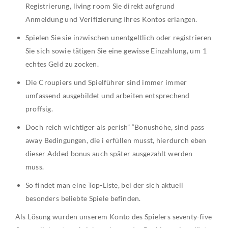
Registrierung, living room Sie direkt aufgrund
Anmeldung und Verifizierung Ihres Kontos erlangen.
Spielen Sie sie inzwischen unentgeltlich oder registrieren
Sie sich sowie tätigen Sie eine gewisse Einzahlung, um 1
echtes Geld zu zocken.
Die Croupiers und Spielführer sind immer immer
umfassend ausgebildet und arbeiten entsprechend
proffsig.
Doch reich wichtiger als perish” “Bonushöhe, sind pass
away Bedingungen, die i erfüllen musst, hierdurch eben
dieser Added bonus auch später ausgezahlt werden
muss.
So findet man eine Top-Liste, bei der sich aktuell
besonders beliebte Spiele befinden.
Als Lösung wurden unserem Konto des Spielers seventy-five