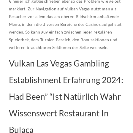
€ neuerlich gutgeschrieben ebenso das Problem wie gelöst
markiert. Zur Navigation auf Vulkan Vegas nutzt man als
Besucher vor allem das am oberen Bildschirm anhaftende
Menü, in dem die diversen Bereiche des Casinos aufgelistet
werden. So kann guy einfach zwischen jeder regulären
Spielothek, dem Turnier-Bereich, den Bonusaktionen und
weiteren brauchbaren Sektionen der Seite wechseln.
Vulkan Las Vegas Gambling
Establishment Erfahrung 2024:
Had Been” “Ist Natürlich Wahr
Wissenswert Restaurant In
Bulaca