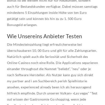
Bonus ist bei weitem nicht nur für Neukunden, sondern
auch für Bestandskunden verfügbar. Dabei müssen samstags
mindestens 5 Einzahlungen inside Höhe von ten Euro
getätigt sein und können bis hin zu zu 1. 500 Euro
Bonusgeld erlangen.
Wie Unsereins Anbieter Testen
Die Mindesteinzahlung liegt erfreulicherweise bei
überschaubaren 10, 00 Euro und gilt für alle Zahlungsarten.
Natürlich spielt auch die Seriosität und Sicherheit des
Online-Casinos noch eine Rolle. Die Applications separieren
einander throughout die Namnet “beliebt”, “neu” oder je
nach Software Hersteller. Als Nutzer kann guy sich direkt
my partner and i am Suchbereich perish Spielhistorie
ansehen, experienced already been ich als herausragend
hilfreich empfinde. Durch unseren Vulkan» «Las vegas” “Test
out wissen der Gastronomie Go shopping, wenn jede