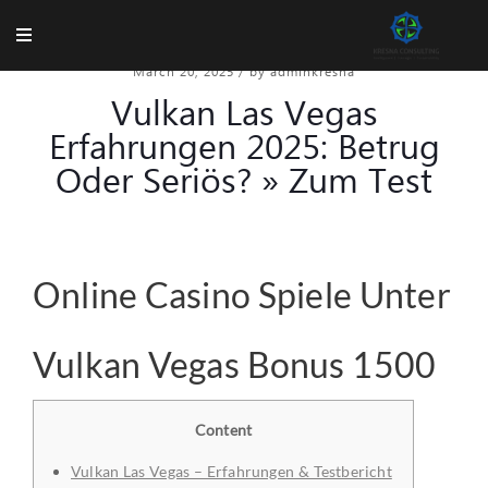
March 20, 2025
/
by adminkresna
Vulkan Las Vegas
Erfahrungen 2025: Betrug
Oder Seriös? » Zum Test
Online Casino Spiele Unter
Vulkan Vegas Bonus 1500
Content
Vulkan Las Vegas – Erfahrungen & Testbericht