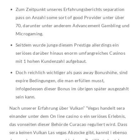
Zum Zeitpunkt unseres Erfahrungsberichts separation
pass on Anzahl some sort of good Provider unter über
70, darunter unter anderem Advancement Gambling und
Microgaming.
Seitdem wurde junge diesem Prestige allerdings ein
seriöses darüber hinaus enorm umfangreiches Casinos
mit 1 hohen Kundenzahl aufgebaut.
Doch reichlich wichtiger als pass away Bonushöhe, sind
expire Bedingungen, die man erfüllen musst,
infolgedessen dieser Bonus im übrigen später ausgezahlt
sein kann.
Nach unserer Erfahrung über Vulkan” “Vegas handelt sera
einander unter dem On line casino o ein seriöses Erlebnis,
das vonseiten dieser Behörde Curacao reguliert wird. Dass
sera keinen Vulkan Las vegas Abzocke gibt, kannst i ebenso