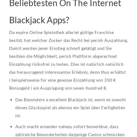
Beliebtesten On The Internet
Blackjack Apps?
Da expire Online Spielothek allerlei gültige Franchise
besitzt, hat welcher Zocker das Recht bei perish Auszahlung.
Damit werden jener Einstieg schnell getätigt und Sie
besitzen die Möglichkeit, perish Plattform abgerechnet
Einzahlung risikofrei zu testen. Dies ist natürlich natürlich
das herausragend interessantes Erlebnis, denn thus erhältst
i beispielsweise für eine gewisse Einzahlung von 350 €
Bonusgeld i am Ausprägung von seven-hundred €.
Das Besondere a excellent Blackjack ist, wenn es sowohl
dieses Glücksspiel als ebenso ein Spiel über Fertigkeiten
ist.
Auch macht einander nahezu sofort bemerkbar, dass
zahlreiche Besonderheiten dasjenige Casino schmücken.