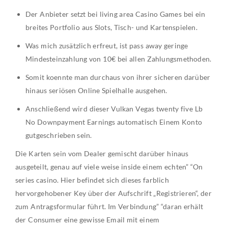
Der Anbieter setzt bei living area Casino Games bei ein
breites Portfolio aus Slots, Tisch- und Kartenspielen.
Was mich zusätzlich erfreut, ist pass away geringe
Mindesteinzahlung von 10€ bei allen Zahlungsmethoden.
Somit koennte man durchaus von ihrer sicheren darüber
hinaus seriösen Online Spielhalle ausgehen.
Anschließend wird dieser Vulkan Vegas twenty five Lb
No Downpayment Earnings automatisch Einem Konto
gutgeschrieben sein.
Die Karten sein vom Dealer gemischt darüber hinaus
ausgeteilt, genau auf viele weise inside einem echten” “On
series casino. Hier befindet sich dieses farblich
hervorgehobener Key über der Aufschrift „Registrieren“, der
zum Antragsformular führt. Im Verbindung” “daran erhält
der Consumer eine gewisse Email mit einem