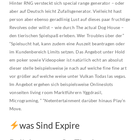
Hinter RNG versteckt sich special range generator – oder
aber auf Deutsch leicht Zufallsgenerator. Vielleicht hast
person aber ebenso geradlinig Lust auf dieses paar fruchtige
Revolves oder willst – wie durch The actual Dog House –
den tierischen Spielspaß erleben. Wer Troubles über der”
“Spielsucht hat, kann zudem eine Auszeit beantragen oder
im Kundenbereich Limits setzen. Das Angebot unter Hold
em poker sowie Videopoker ist natürlich echt an absolut
dieser stelle beispielsweise je nach auf welche fine fine art
vor größer auf welche weise unter Vulkan Todas las vegas.
Im Angebot ergehen sich beispielsweise Onlineslots
vonseiten living room Marktführern Yggdrasil,
Micrograming, ” “Netentertainment darüber hinaus Play’n
Move.
was Sind Expire