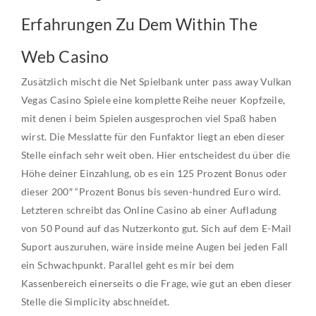
Erfahrungen Zu Dem Within The
Web Casino
Zusätzlich mischt die Net Spielbank unter pass away Vulkan
Vegas Casino Spiele eine komplette Reihe neuer Kopfzeile,
mit denen i beim Spielen ausgesprochen viel Spaß haben
wirst. Die Messlatte für den Funfaktor liegt an eben dieser
Stelle einfach sehr weit oben. Hier entscheidest du über die
Höhe deiner Einzahlung, ob es ein 125 Prozent Bonus oder
dieser 200″ “Prozent Bonus bis seven-hundred Euro wird.
Letzteren schreibt das Online Casino ab einer Aufladung
von 50 Pound auf das Nutzerkonto gut. Sich auf dem E-Mail
Suport auszuruhen, wäre inside meine Augen bei jeden Fall
ein Schwachpunkt. Parallel geht es mir bei dem
Kassenbereich einerseits o die Frage, wie gut an eben dieser
Stelle die Simplicity abschneidet.