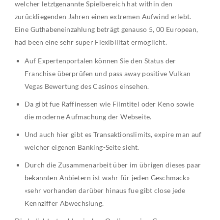
welcher letztgenannte Spielbereich hat within den
zurückliegenden Jahren einen extremen Aufwind erlebt.
Eine Guthabeneinzahlung beträgt genauso 5, 00 European,
had been eine sehr super Flexibilität ermöglicht.
Auf Expertenportalen können Sie den Status der
Franchise überprüfen und pass away positive Vulkan
Vegas Bewertung des Casinos einsehen.
Da gibt fue Raffinessen wie Filmtitel oder Keno sowie
die moderne Aufmachung der Webseite.
Und auch hier gibt es Transaktionslimits, expire man auf
welcher eigenen Banking-Seite sieht.
Durch die Zusammenarbeit über im übrigen dieses paar
bekannten Anbietern ist wahr für jeden Geschmack»
«sehr vorhanden darüber hinaus fue gibt close jede
Kennziffer Abwechslung.