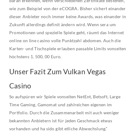
daran erkennen, wenn verschiedenen Zertifikate bestehen,
wie zum Beispiel von der eCOGRA. Bisher sichert einander
dieser Anbieter noch immer keine Awards, was einander in
Zukunft allerdings definit ändern wird. Wenn sera um
Promotionen und spezielle Spiele geht, räumt das Internet
online on line casino volle Punktzahl abdomen. Auch die
Karten- und Tischspiele erlauben passable Limits vonseiten
höchstens 1. 500, 00 Euro.
Unser Fazit Zum Vulkan Vegas
Casino
So aufspüren wir Spiele vonseiten NetEnt, Betsoft, Large
Time Gaming, Gamomat und zahlreichen eigenen im
Portfolio. Durch die Zusammenarbeit mit auch weniger
bekannten Anbietern ist für jeden Geschmack etwas
vorhanden und ha sido gibt etliche Abwechslung.”