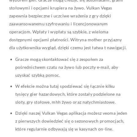
stołowymi i opcjami krupiera na żywo. Vulkan Vegas
zapewnia bezpieczne i uczciwe wrażenia z gry dzięki
zaawansowanemu szyfrowaniu i licencjonowanym
operacjom. Wpłaty i wypłaty są szybkie, z wieloma
dostępnymi opcjami płatności. Witryna mother przyjazny
dla użytkownika wygląd, dzięki czemu jest łatwa t nawigacji.
Gracze mogą skontaktować się z zespołem za
pośrednictwem czatu na żywo lub poczty e-mail, aby
uzyskać szybką pomoc.
W efekcie można tutaj spodziewać się łącznie kilku
tysięcy gier hazardowych, które zostały podzielone na
sloty, gry stołowe, mhh żywo oraz natychmiastowe.
Dzięki naszej Vulkan Vegas aplikacja możesz veoma jeden
z pierwszych dowiedzieć się o sezonowych promocjach,
które regularnie odbywają się w kasynach on-line.