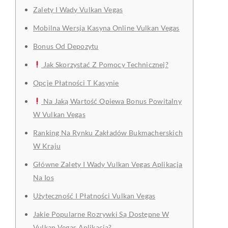
Zalety I Wady Vulkan Vegas
Mobilna Wersja Kasyna Online Vulkan Vegas
Bonus Od Depozytu
Jak Skorzystać Z Pomocy Technicznej?
Opcje Płatności T Kasynie
Na Jaką Wartość Opiewa Bonus Powitalny
W Vulkan Vegas
Ranking Na Rynku Zakładów Bukmacherskich
W Kraju
Główne Zalety I Wady Vulkan Vegas Aplikacja
Na Ios
Użyteczność I Płatności Vulkan Vegas
Jakie Popularne Rozrywki Są Dostępne W
Vulkan Vegas Aplikacja?