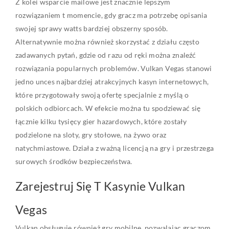
Z kolei wsparcie mailowe jest znacznie lepszym
rozwiązaniem t momencie, gdy gracz ma potrzebę opisania
swojej sprawy watts bardziej obszerny sposób.
Alternatywnie można również skorzystać z działu często
zadawanych pytań, gdzie od razu od ręki można znaleźć
rozwiązania popularnych problemów. Vulkan Vegas stanowi
jedno unces najbardziej atrakcyjnych kasyn internetowych,
które przygotowały swoją ofertę specjalnie z myślą o
polskich odbiorcach. W efekcie można tu spodziewać się
łącznie kilku tysięcy gier hazardowych, które zostały
podzielone na sloty, gry stołowe, na żywo oraz
natychmiastowe. Działa z ważną licencją na gry i przestrzega
surowych środków bezpieczeństwa.
Zarejestruj Się T Kasynie Vulkan
Vegas
Vulkan obsługuje również gry mobilne, pozwalając graczom