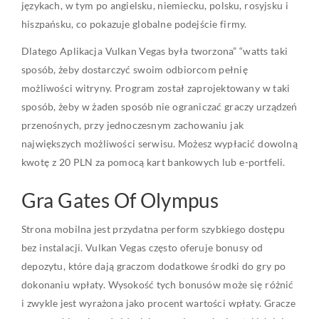
językach, w tym po angielsku, niemiecku, polsku, rosyjsku i
hiszpańsku, co pokazuje globalne podejście firmy.
Dlatego Aplikacja Vulkan Vegas była tworzona” “watts taki
sposób, żeby dostarczyć swoim odbiorcom pełnię
możliwości witryny. Program został zaprojektowany w taki
sposób, żeby w żaden sposób nie ograniczać graczy urządzeń
przenośnych, przy jednoczesnym zachowaniu jak
największych możliwości serwisu. Możesz wypłacić dowolną
kwotę z 20 PLN za pomocą kart bankowych lub e-portfeli.
Gra Gates Of Olympus
Strona mobilna jest przydatna perform szybkiego dostępu
bez instalacji. Vulkan Vegas często oferuje bonusy od
depozytu, które dają graczom dodatkowe środki do gry po
dokonaniu wpłaty. Wysokość tych bonusów może się różnić
i zwykle jest wyrażona jako procent wartości wpłaty. Gracze