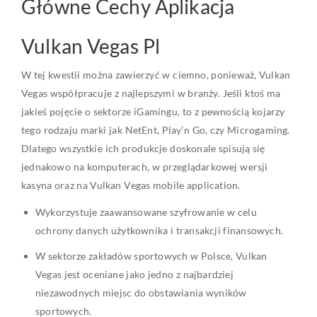
Główne Cechy Aplikacja
Vulkan Vegas Pl
W tej kwestii można zawierzyć w ciemno, ponieważ, Vulkan
Vegas współpracuje z najlepszymi w branży. Jeśli ktoś ma
jakieś pojęcie o sektorze iGamingu, to z pewnością kojarzy
tego rodzaju marki jak NetEnt, Play’n Go, czy Microgaming.
Dlatego wszystkie ich produkcje doskonale spisują się
jednakowo na komputerach, w przeglądarkowej wersji
kasyna oraz na Vulkan Vegas mobile application.
Wykorzystuje zaawansowane szyfrowanie w celu
ochrony danych użytkownika i transakcji finansowych.
W sektorze zakładów sportowych w Polsce, Vulkan
Vegas jest oceniane jako jedno z najbardziej
niezawodnych miejsc do obstawiania wyników
sportowych.