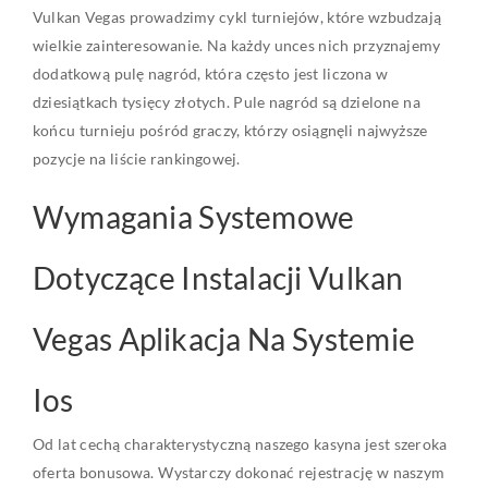
Vulkan Vegas prowadzimy cykl turniejów, które wzbudzają
wielkie zainteresowanie. Na każdy unces nich przyznajemy
dodatkową pulę nagród, która często jest liczona w
dziesiątkach tysięcy złotych. Pule nagród są dzielone na
końcu turnieju pośród graczy, którzy osiągnęli najwyższe
pozycje na liście rankingowej.
Wymagania Systemowe
Dotyczące Instalacji Vulkan
Vegas Aplikacja Na Systemie
Ios
Od lat cechą charakterystyczną naszego kasyna jest szeroka
oferta bonusowa. Wystarczy dokonać rejestrację w naszym