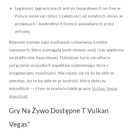
Legalność zagranicznych witryn hazardowych on-line w
Polsce może się różnić t zależności od ostatnich zmian w
przepisach i konkretnych licencji posiadanych przez
witrynę.
Również istnieje taka możliwość ustawienia limitów
czasowych, które pomagają kontrolować swój czas spędzony
na platformie hazardowej. Dzisiejsze życie umożliwia
połączenie wszystkich aspektów codziennego życia z
urządzeniami mobilnymi. Nie należy się na to be able to
zamykać, bo to be able to przyszłość, która dotyczy
wszystkich — t tym oczywiście także graczy
Vulkan Vegas
download
.
Gry Na Żywo Dostępne T Vulkan
Vegas”