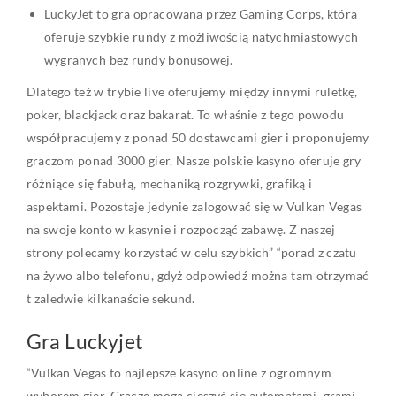
LuckyJet to gra opracowana przez Gaming Corps, która
oferuje szybkie rundy z możliwością natychmiastowych
wygranych bez rundy bonusowej.
Dlatego też w trybie live oferujemy między innymi ruletkę,
poker, blackjack oraz bakarat. To właśnie z tego powodu
współpracujemy z ponad 50 dostawcami gier i proponujemy
graczom ponad 3000 gier. Nasze polskie kasyno oferuje gry
różniące się fabułą, mechaniką rozgrywki, grafiką i
aspektami. Pozostaje jedynie zalogować się w Vulkan Vegas
na swoje konto w kasynie i rozpocząć zabawę. Z naszej
strony polecamy korzystać w celu szybkich” “porad z czatu
na żywo albo telefonu, gdyż odpowiedź można tam otrzymać
t zaledwie kilkanaście sekund.
Gra Luckyjet
“Vulkan Vegas to najlepsze kasyno online z ogromnym
wyborem gier. Gracze mogą cieszyć się automatami, grami