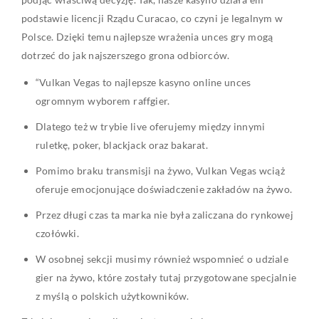
podstawie licencji Rządu Curacao, co czyni je legalnym w
Polsce. Dzięki temu najlepsze wrażenia unces gry mogą
dotrzeć do jak najszerszego grona odbiorców.
“Vulkan Vegas to najlepsze kasyno online unces
ogromnym wyborem raffgier.
Dlatego też w trybie live oferujemy między innymi
ruletkę, poker, blackjack oraz bakarat.
Pomimo braku transmisji na żywo, Vulkan Vegas wciąż
oferuje emocjonujące doświadczenie zakładów na żywo.
Przez długi czas ta marka nie była zaliczana do rynkowej
czołówki.
W osobnej sekcji musimy również wspomnieć o udziale
gier na żywo, które zostały tutaj przygotowane specjalnie
z myślą o polskich użytkowników.