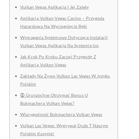
Vulkan Vegas Aplikacja I Jej Zalety
Aplikacja Vulkan Vegas Casino – Przygoda
Hazardowa Na Wyciągnięcie Ręki
Wymagania Systemowe Dotyczące Instalacji
Vulkan Vegas Aplikacja Na Systemie Ios
Jak Krok Po Kroku Zacząć Przygodę Z
Aplikacją Vulkan Vegas
Zakłady Na Żywo Vulkan Las Vegas W Języku
Polskim
⓸ Grunzochse Otrzymać Bonus U
Bukmachera Vulkan Vegas?
Wiarygodność Bukmachera Vulkan Vegas
Vulkan Las Vegas: Wygrywaj Duże T Naszym
Polskim Kasynie!