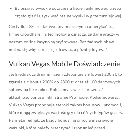
By osiągać wysokie pozycje na liście rankingowej, trzeba
często grać i uzyskiwać realne wyniki w grze turniejowej.
Certyfikat SSL został wydany przez słynna amerykańską
firmę Cloudflare. Ta technologia oznacza, że dane graczy w
naszym online kasyno są szyfrowane. Bez żadnych obaw
można się więc u nas rejestrować, a później logować.
Vulkan Vegas Mobile Doświadczenie
Jeśli jednak za drugim razem zdeponuje się lowest 200 zł, to
zgarnia się bonus 200% do 2800 zł oraz aż 100 darmowych
spinów na Fire Joker. Polecamy zawsze sprawdzać
aktualność bonusu mhh stronie Promocje. Podsumowując,
Vulkan Vegas proponuje szeroki zakres bonusów i promocji,
które mogą zwiększyć wartość gry dla różnych typów graczy.
Pamiętaj jednak, że każdy bonus i promocja mają swoje
warunki, które należy przeczytać i zrozumieć przed