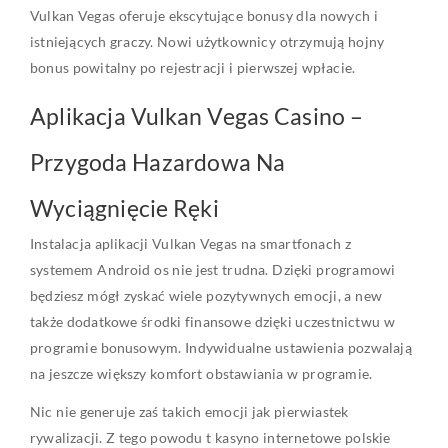
Vulkan Vegas oferuje ekscytujące bonusy dla nowych i
istniejących graczy. Nowi użytkownicy otrzymują hojny
bonus powitalny po rejestracji i pierwszej wpłacie.
Aplikacja Vulkan Vegas Casino –
Przygoda Hazardowa Na
Wyciągnięcie Ręki
Instalacja aplikacji Vulkan Vegas na smartfonach z
systemem Android os nie jest trudna. Dzięki programowi
będziesz mógł zyskać wiele pozytywnych emocji, a new
także dodatkowe środki finansowe dzięki uczestnictwu w
programie bonusowym. Indywidualne ustawienia pozwalają
na jeszcze większy komfort obstawiania w programie.
Nic nie generuje zaś takich emocji jak pierwiastek
rywalizacji. Z tego powodu t kasyno internetowe polskie