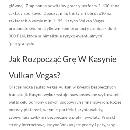
głównej. Złap bonus powitalny gracz y perform 2. 400 zł na
zakłady sportowe. Depozyt min. thirty zł i obrót x10 na
zakładach o kursie min. 1. 95. Kasyno Vulkan Vegas
proponuje swoim użytkownikom promocję cashback do 8.
000 PLN, która minimalizuje ryzyko ewentualnych”
“przegranych.
Jak Rozpocząć Grę W Kasynie
Vulkan Vegas?
Gracze mogą zaufać Vegas Vulkan w kwestii bezpiecznych
transakcji. Kasyno wykorzystuje zaawansowane szyfrowanie
watts celu ochrony danych osobowych i finansowych. Różne
metody płatności, w tym e-portfele i kryptowaluty,
zapewniają szybkie i bezpieczne wpłaty i wypłaty. Projekt
strony internetowej kasyna Vulkan jest prosty i przyjazny