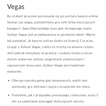
Vegas
By ułatwić graczom poruszanie się po portalu kasyno online
Vulkan Las vegas, podzieliliśmy gry mhh kilka intuicyjnych
kategorii. Specyfika każdego typu gier dostępnego watts
Vulkan Vegas jest przedstawiona w poniższej tabeli. Warto
też pamiętać, że kasyno online działa na licencji Curacao.
Grając z Vulkan Vegas, robisz to trochę na własne ryzyko.
Jeśli jednak mieszkasz za granicą i szukasz miejsca unces
dużym wyborem slotów, wygodnymi płatnościami i
regularnymi bonusami, Vulkan Vegas jest świetnym
wyborem.
Oferuje szeroką gamę gier kasynowych, watts tym
automaty, gry stołowe i opcje z krupierem em żywo.
Podobnie, jak t przypadku pierwszego z bonusów, masz 5
dni na spełnienie wymagań dotyczących obrotu.