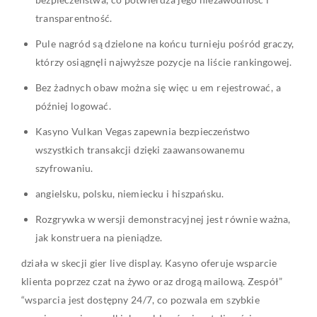
transparentność.
Pule nagród są dzielone na końcu turnieju pośród graczy,
którzy osiągnęli najwyższe pozycje na liście rankingowej.
Bez żadnych obaw można się więc u em rejestrować, a
później logować.
Kasyno Vulkan Vegas zapewnia bezpieczeństwo
wszystkich transakcji dzięki zaawansowanemu
szyfrowaniu.
angielsku, polsku, niemiecku i hiszpańsku.
Rozgrywka w wersji demonstracyjnej jest równie ważna,
jak konstruera na pieniądze.
działa w skecji gier live display. Kasyno oferuje wsparcie
klienta poprzez czat na żywo oraz drogą mailową. Zespół”
“wsparcia jest dostępny 24/7, co pozwala em szybkie