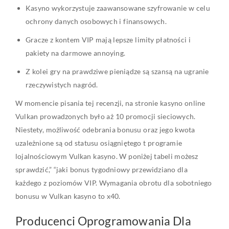
Kasyno wykorzystuje zaawansowane szyfrowanie w celu
ochrony danych osobowych i finansowych.
Gracze z kontem VIP mają lepsze limity płatności i
pakiety na darmowe annoying.
Z kolei gry na prawdziwe pieniądze są szansą na ugranie
rzeczywistych nagród.
W momencie pisania tej recenzji, na stronie kasyno online
Vulkan prowadzonych było aż 10 promocji sieciowych.
Niestety, możliwość odebrania bonusu oraz jego kwota
uzależnione są od statusu osiągniętego t programie
lojalnościowym Vulkan kasyno. W poniżej tabeli możesz
sprawdzić,” “jaki bonus tygodniowy przewidziano dla
każdego z poziomów VIP. Wymagania obrotu dla sobotniego
bonusu w Vulkan kasyno to x40.
Producenci Oprogramowania Dla