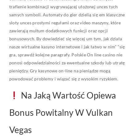
trafienie kombinacji wygrywającej ułożonej unces tych
samych symboli. Automaty do gier dzielią się em klasyczne
sloty unces prostymi regułami oraz video maszyny, które
zawierają multum dodatkowych funkcji oraz opcji
bonusowych. By dowiedzieć się więcej um tym, jak działa
nasze wirtualne kasyno internetowe i jak łatwo w nim” “się
gra, sprawdź kolejne paragrafy. Polskie On line casino nie
ponosi odpowiedzialności za ewentualne szkody lub utratę
pieniędzy. Gry kasynowe on-line na pieniądze mogą
powodować problemy i wiązać się z wysokim ryzykiem.
Na Jaką Wartość Opiewa
Bonus Powitalny W Vulkan
Vegas