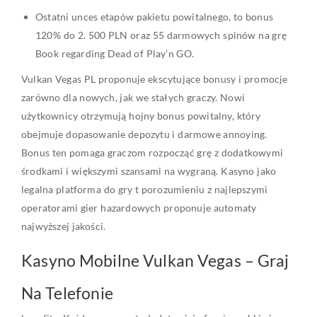
Ostatni unces etapów pakietu powitalnego, to bonus
120% do 2. 500 PLN oraz 55 darmowych spinów na grę
Book regarding Dead of Play’n GO.
Vulkan Vegas PL proponuje ekscytujące bonusy i promocje
zarówno dla nowych, jak we stałych graczy. Nowi
użytkownicy otrzymują hojny bonus powitalny, który
obejmuje dopasowanie depozytu i darmowe annoying.
Bonus ten pomaga graczom rozpocząć grę z dodatkowymi
środkami i większymi szansami na wygraną. Kasyno jako
legalna platforma do gry t porozumieniu z najlepszymi
operatorami gier hazardowych proponuje automaty
najwyższej jakości.
Kasyno Mobilne Vulkan Vegas – Graj
Na Telefonie