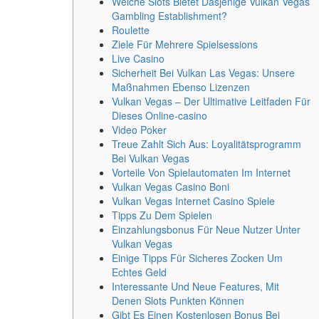
Welche Slots Bietet Dasjenige Vulkan Vegas
Gambling Establishment?
Roulette
Ziele Für Mehrere Spielsessions
Live Casino
Sicherheit Bei Vulkan Las Vegas: Unsere
Maßnahmen Ebenso Lizenzen
Vulkan Vegas – Der Ultimative Leitfaden Für
Dieses Online-casino
Video Poker
Treue Zahlt Sich Aus: Loyalitätsprogramm
Bei Vulkan Vegas
Vorteile Von Spielautomaten Im Internet
Vulkan Vegas Casino Boni
Vulkan Vegas Internet Casino Spiele
Tipps Zu Dem Spielen
Einzahlungsbonus Für Neue Nutzer Unter
Vulkan Vegas
Einige Tipps Für Sicheres Zocken Um
Echtes Geld
Interessante Und Neue Features, Mit
Denen Slots Punkten Können
Gibt Es Einen Kostenlosen Bonus Bei