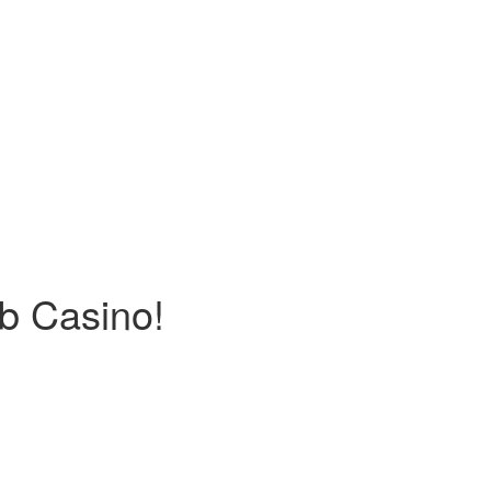
b Casino!