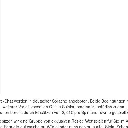
ve-Chat werden in deutscher Sprache angeboten. Beide Bedingungen m
 weiterer Vorteil vonseiten Online Spielautomaten ist natürlich zudem, d
enen bereits durch Einsätzen von 0, 01€ pro Spin and rewrite gespielt
zen wir eine Gruppe von exklusiven Reside Wettspielen für Sie im A
 Formate auf welche art Würfel oder auch das gute alte „Stein, Scher