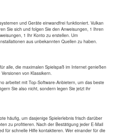
systemen und Geräte einwandfrei funktioniert. Vulkan
eren Sie sich und folgen Sie den Anweisungen, 1 Ihren
eisungen, 1 Ihr Konto zu erstellen. Um
 Installationen aus unbekannten Quellen zu haben.
 für alle, die maximalen Spielspaß im Internet genießen
 Versionen von Klassikern.
o arbeitet mit Top-Software-Anbietern, um das beste
ern Sie also nicht, sondern legen Sie jetzt ihr
ote häufig, um dasjenige Spielerlebnis frisch darüber
en zu profitieren. Nach der Bestätigung jeder E-Mail
für schnelle Hilfe kontaktieren. Wer einander für die