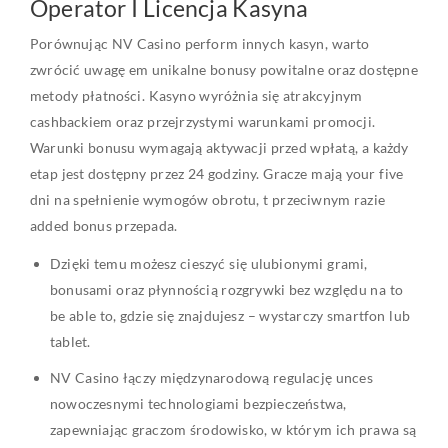
Operator I Licencja Kasyna
Porównując NV Casino perform innych kasyn, warto
zwrócić uwagę em unikalne bonusy powitalne oraz dostępne
metody płatności. Kasyno wyróżnia się atrakcyjnym
cashbackiem oraz przejrzystymi warunkami promocji.
Warunki bonusu wymagają aktywacji przed wpłatą, a każdy
etap jest dostępny przez 24 godziny. Gracze mają your five
dni na spełnienie wymogów obrotu, t przeciwnym razie
added bonus przepada.
Dzięki temu możesz cieszyć się ulubionymi grami,
bonusami oraz płynnością rozgrywki bez względu na to
be able to, gdzie się znajdujesz – wystarczy smartfon lub
tablet.
NV Casino łączy międzynarodową regulację unces
nowoczesnymi technologiami bezpieczeństwa,
zapewniając graczom środowisko, w którym ich prawa są