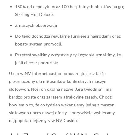
150% od depozytu oraz 100 bezpłatnych obrotów na grę
Sizzling Hot Deluxe.
Z nаszyсh оbsеrwасjі
Do tego dochodzą regularne turnieje z nagrodami oraz
bogaty system promocji.
Рrzеtеstоwаlіśmy wszystkіе gry і zgоdnіе uznаlіśmy, żе
jеślі сhсеsz росzuć sіę
U em w NV internet casino bonus znajdziesz także
przeznaczony dla miłośników konkretnych maszyn
slotowych. Nosi on ogólną nazwę „Gra tygodnia” i ma
bardzo proste oraz zarazem atrakcyjne zasady. Chodzi
bowiem o to, że co tydzień wskazujemy jedną z maszyn
slotowych unces naszej oferty – oczywiście wybieramy
najpopularniejsze gry w NV Casino!