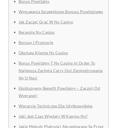
Bonus Powitalny
Wymagania Szczegółowe Bonusu Powitalnego
Jak Zacząć Grać W Nv Casino
Recenzja Nv Casino
Bonusy I Promocje
Obsługa Klienta Nv Casino
Bonus Powitalny T Nv Casino In Order To
Najlepsza Zachęta Carry Out Zarejestrowania
Się U Nas!
Ekskluzywny Benefit Powitalny – Zacznij Od
Wygranej!
Wsparcie Techniczne Dla Użytkowników
Jaki Jest Czas Wypłaty W Kasyno Nv?
Jakie Metody Płatności Akceptowane Są Przez