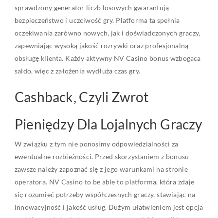
sprawdzony generator liczb losowych gwarantują
bezpieczeństwo i uczciwość gry. Platforma ta spełnia
oczekiwania zarówno nowych, jak i doświadczonych graczy,
zapewniając wysoką jakość rozrywki oraz profesjonalną
obsługę klienta. Każdy aktywny NV Casino bonus wzbogaca
saldo, więc z założenia wydłuża czas gry.
Cashback, Czyli Zwrot
Pieniędzy Dla Lojalnych Graczy
W związku z tym nie ponosimy odpowiedzialności za
ewentualne rozbieżności. Przed skorzystaniem z bonusu
zawsze należy zapoznać się z jego warunkami na stronie
operatora. NV Casino to be able to platforma, która zdaje
się rozumieć potrzeby współczesnych graczy, stawiając na
innowacyjność i jakość usług. Dużym ułatwieniem jest opcja