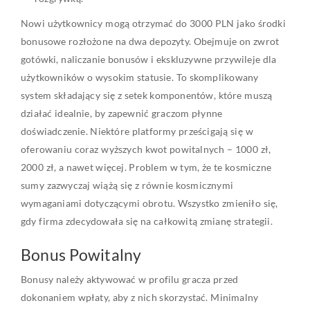
Nowi użytkownicy mogą otrzymać do 3000 PLN jako środki
bonusowe rozłożone na dwa depozyty. Obejmuje on zwrot
gotówki, naliczanie bonusów i ekskluzywne przywileje dla
użytkowników o wysokim statusie. To skomplikowany
system składający się z setek komponentów, które muszą
działać idealnie, by zapewnić graczom płynne
doświadczenie. Niektóre platformy prześcigają się w
oferowaniu coraz wyższych kwot powitalnych – 1000 zł,
2000 zł, a nawet więcej. Problem w tym, że te kosmiczne
sumy zazwyczaj wiążą się z równie kosmicznymi
wymaganiami dotyczącymi obrotu. Wszystko zmieniło się,
gdy firma zdecydowała się na całkowitą zmianę strategii.
Bonus Powitalny
Bonusy należy aktywować w profilu gracza przed
dokonaniem wpłaty, aby z nich skorzystać. Minimalny