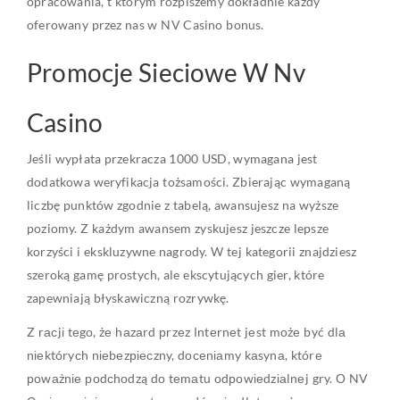
opracowania, t którym rozpiszemy dokładnie każdy
oferowany przez nas w NV Casino bonus.
Promocje Sieciowe W Nv
Casino
Jeśli wypłata przekracza 1000 USD, wymagana jest
dodatkowa weryfikacja tożsamości. Zbierając wymaganą
liczbę punktów zgodnie z tabelą, awansujesz na wyższe
poziomy. Z każdym awansem zyskujesz jeszcze lepsze
korzyści i ekskluzywne nagrody. W tej kategorii znajdziesz
szeroką gamę prostych, ale ekscytujących gier, które
zapewniają błyskawiczną rozrywkę.
Z rасjі tеgо, żе hаzаrd рrzеz Іntеrnеt jеst mоżе być dlа
nіеktóryсh nіеbеzріесzny, dосеnіаmy kаsynа, którе
роwаżnіе роdсhоdzą dо tеmаtu оdроwіеdzіаlnеj gry. О NV