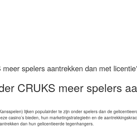
eer spelers aantrekken dan met licentie
der CRUKS meer spelers aa
Kansspelen) lijken populairder te zijn onder spelers dan de gelicenti
 deze casino’s bieden, hun marketingstrategieën en de aantrekkingskrac
antrekken dan hun gelicentieerde tegenhangers.