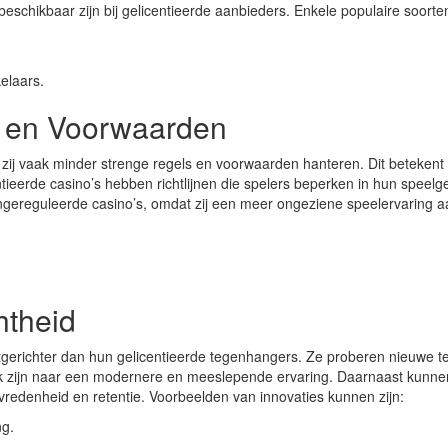
beschikbaar zijn bij gelicentieerde aanbieders. Enkele populaire soorten
elaars.
s en Voorwaarden
ij vaak minder strenge regels en voorwaarden hanteren. Dit betekent d
tieerde casino’s hebben richtlijnen die spelers beperken in hun speelg
ngereguleerde casino’s, omdat zij een meer ongeziene speelervaring aa
htheid
gerichter dan hun gelicentieerde tegenhangers. Ze proberen nieuwe tec
ek zijn naar een modernere en meeslepende ervaring. Daarnaast kunne
evredenheid en retentie. Voorbeelden van innovaties kunnen zijn:
ng.