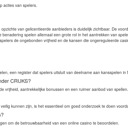
 acties van spelers.
pzichte van gelicentieerde aanbieders is duidelijk zichtbaar. De voord
 benadering spelen allemaal een grote rol in het aantrekken van speler
 spelers de ongebonden vrijheid en de kansen die ongereguleerde casi
elen, een register dat spelers uitsluit van deelname aan kansspelen in
zonder CRUKS?
 vrijheid, aantrekkelijke bonussen en een ruimer aanbod van spellen
veilig kunnen zijn, is het essentieel om goed onderzoek te doen voordat
s?
ingen om de betrouwbaarheid van een online casino te beoordelen.