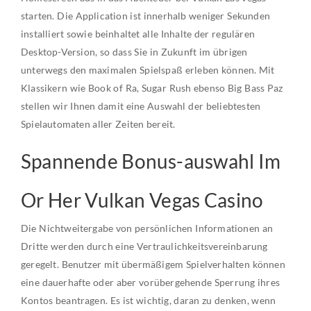
starten. Die Application ist innerhalb weniger Sekunden
installiert sowie beinhaltet alle Inhalte der regulären
Desktop-Version, so dass Sie in Zukunft im übrigen
unterwegs den maximalen Spielspaß erleben können. Mit
Klassikern wie Book of Ra, Sugar Rush ebenso Big Bass Paz
stellen wir Ihnen damit eine Auswahl der beliebtesten
Spielautomaten aller Zeiten bereit.
Spannende Bonus-auswahl Im
Or Her Vulkan Vegas Casino
Die Nichtweitergabe von persönlichen Informationen an
Dritte werden durch eine Vertraulichkeitsvereinbarung
geregelt. Benutzer mit übermäßigem Spielverhalten können
eine dauerhafte oder aber vorübergehende Sperrung ihres
Kontos beantragen. Es ist wichtig, daran zu denken, wenn