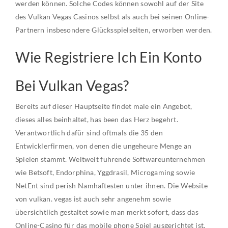
werden können. Solche Codes können sowohl auf der Site
des Vulkan Vegas Casinos selbst als auch bei seinen Online-
Partnern insbesondere Glücksspielseiten, erworben werden.
Wie Registriere Ich Ein Konto
Bei Vulkan Vegas?
Bereits auf dieser Hauptseite findet male ein Angebot,
dieses alles beinhaltet, has been das Herz begehrt.
Verantwortlich dafür sind oftmals die 35 den
Entwicklerfirmen, von denen die ungeheure Menge an
Spielen stammt. Weltweit führende Softwareunternehmen
wie Betsoft, Endorphina, Yggdrasil, Microgaming sowie
NetEnt sind perish Namhaftesten unter ihnen. Die Website
von vulkan. vegas ist auch sehr angenehm sowie
übersichtlich gestaltet sowie man merkt sofort, dass das
Online-Casino für das mobile phone Spiel ausgerichtet ist.