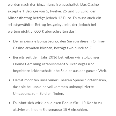
werden nach der Einzahlung freigeschaltet. Das Casino
akzeptiert Beträge von 5, twelve, 25 und 55 Euro, der
Mindestbetrag beträgt jedoch 12 Euro. Es muss auch ein
selbstgewählter Betrag festgelegt sein, der jedoch bei
weitem nicht 5. 000 € überschreiten darf.
Der maximale Bonusbetrag, den Sie von diesem Online-
Casino erhalten können, beträgt two hundred €.
Bereits seit dem Jahr 2016 betreiben wir stolz unser
Online Gambling establishment VulkanVegas und
begeistern leidenschaftliche Spieler aus der ganzen Welt.
Damit möchten unsereiner unseren Spielern offenbaren,
dass sie bei uns eine vollkommen unkomplizierte
Umgebung zum Spielen finden.
Es lohnt sich wirklich, diesen Bonus für IHR Konto zu
aktivieren, indem Sie genauso 15 € einzahlen.