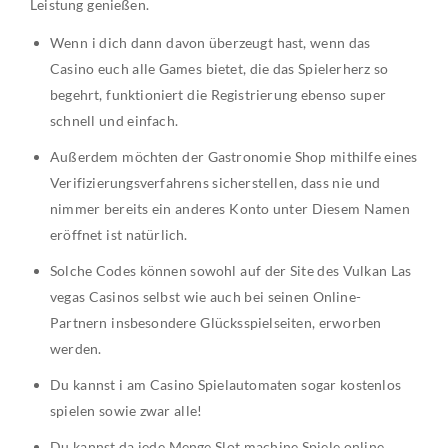
Leistung genießen.
Wenn i dich dann davon überzeugt hast, wenn das
Casino euch alle Games bietet, die das Spielerherz so
begehrt, funktioniert die Registrierung ebenso super
schnell und einfach.
Außerdem möchten der Gastronomie Shop mithilfe eines
Verifizierungsverfahrens sicherstellen, dass nie und
nimmer bereits ein anderes Konto unter Diesem Namen
eröffnet ist natürlich.
Solche Codes können sowohl auf der Site des Vulkan Las
vegas Casinos selbst wie auch bei seinen Online-
Partnern insbesondere Glücksspielseiten, erworben
werden.
Du kannst i am Casino Spielautomaten sogar kostenlos
spielen sowie zwar alle!
Du kannst da jede Menge Slot machine Spiele online