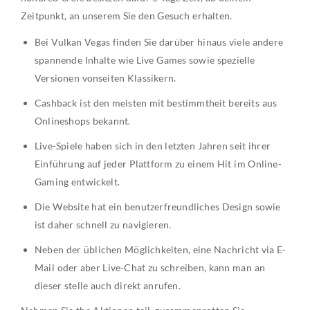
Zeitpunkt, an unserem Sie den Gesuch erhalten.
Bei Vulkan Vegas finden Sie darüber hinaus viele andere
spannende Inhalte wie Live Games sowie spezielle
Versionen vonseiten Klassikern.
Cashback ist den meisten mit bestimmtheit bereits aus
Onlineshops bekannt.
Live-Spiele haben sich in den letzten Jahren seit ihrer
Einführung auf jeder Plattform zu einem Hit im Online-
Gaming entwickelt.
Die Website hat ein benutzerfreundliches Design sowie
ist daher schnell zu navigieren.
Neben der üblichen Möglichkeiten, eine Nachricht via E-
Mail oder aber Live-Chat zu schreiben, kann man an
dieser stelle auch direkt anrufen.