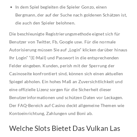
In dem Spiel begleiten die Spieler Gonzo, einen
Bergmann, der auf der Suche nach goldenen Schätzen ist,
die auch den Spieler belohnen.
Die beschleunigte Registrierungsmethode eignet sich für
Benutzer von Twitter, Fb, Google usw. Für die normale
Autorisierung müssen Sie auf „Login“ klicken darüber hinaus
Ihr Login” “(E-Mail) und Passwort in die entsprechenden
Felder eingeben. Kunden, perish mit der Sperrung der
Casinoseite konfrontiert sind, können sich einen aktuellen
Spiegel abholen. Ein hohes Maß an Zuversichtlichkeit und
eine offizielle Lizenz sorgen für die Sicherheit dieser
Benutzerinformationen und schützen Daten vor Leckagen.
Der FAQ-Bereich auf Casino deckt allgemeine Themen wie
Kontoeinrichtung, Zahlungen und Boni ab.
Welche Slots Bietet Das Vulkan Las