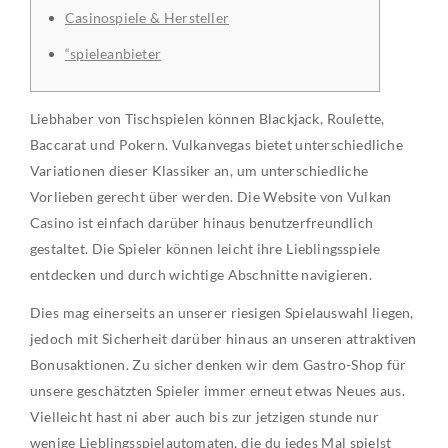
Casinospiele & Hersteller
“spieleanbieter
Liebhaber von Tischspielen können Blackjack, Roulette,
Baccarat und Pokern. Vulkanvegas bietet unterschiedliche
Variationen dieser Klassiker an, um unterschiedliche
Vorlieben gerecht über werden. Die Website von Vulkan
Casino ist einfach darüber hinaus benutzerfreundlich
gestaltet. Die Spieler können leicht ihre Lieblingsspiele
entdecken und durch wichtige Abschnitte navigieren.
Dies mag einerseits an unserer riesigen Spielauswahl liegen,
jedoch mit Sicherheit darüber hinaus an unseren attraktiven
Bonusaktionen. Zu sicher denken wir dem Gastro-Shop für
unsere geschätzten Spieler immer erneut etwas Neues aus.
Vielleicht hast ni aber auch bis zur jetzigen stunde nur
wenige Lieblingsspielautomaten, die du jedes Mal spielst