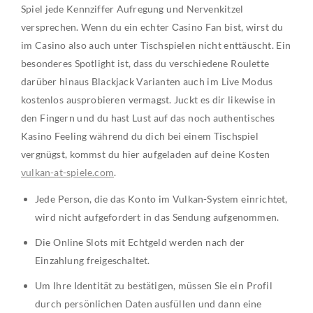
Spiel jede Kennziffer Aufregung und Nervenkitzel
versprechen. Wenn du ein echter Сasino Fan bist, wirst du
im Casino also auch unter Tischspielen nicht enttäuscht. Ein
besonderes Spotlight ist, dass du verschiedene Roulette
darüber hinaus Blackjack Varianten auch im Live Modus
kostenlos ausprobieren vermagst. Juckt es dir likewise in
den Fingern und du hast Lust auf das noch authentisches
Kasino Feeling während du dich bei einem Tischspiel
vergnügst, kommst du hier aufgeladen auf deine Kosten
vulkan-at-spiele.com
.
Jede Person, die das Konto im Vulkan-System einrichtet,
wird nicht aufgefordert in das Sendung aufgenommen.
Die Online Slots mit Echtgeld werden nach der
Einzahlung freigeschaltet.
Um Ihre Identität zu bestätigen, müssen Sie ein Profil
durch persönlichen Daten ausfüllen und dann eine