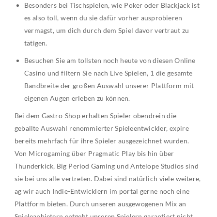
Besonders bei Tischspielen, wie Poker oder Blackjack ist
es also toll, wenn du sie dafür vorher ausprobieren
vermagst, um dich durch dem Spiel davor vertraut zu
tätigen.
Besuchen Sie am tollsten noch heute von diesen Online
Casino und filtern Sie nach Live Spielen, 1 die gesamte
Bandbreite der großen Auswahl unserer Plattform mit
eigenen Augen erleben zu können.
Bei dem Gastro-Shop erhalten Spieler obendrein die
geballte Auswahl renommierter Spieleentwickler, expire
bereits mehrfach für ihre Spieler ausgezeichnet wurden.
Von Microgaming über Pragmatic Play bis hin über
Thunderkick, Big Period Gaming und Antelope Studios sind
sie bei uns alle vertreten. Dabei sind natürlich viele weitere,
ag wir auch Indie-Entwicklern im portal gerne noch eine
Plattform bieten. Durch unseren ausgewogenen Mix an
Spieleanbietern entgeht unseren Spielern garantiert nicht