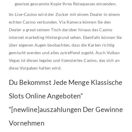
gewisse gescannte Kopie Ihres Reisepasses einsenden.
Im Live-Casino wird der Zocker mit einem Dealer in einem
echten Casino verbunden. Via Kamera können Sie den
Dealer a great seinem Tisch darüber hinaus das Casino
internet marketing Hintergrund sehen. Ebenfalls können Sie
über eigenen Augen beobachten, dass die Karten richtig
gemischt werden und alles zutreffend zugeht. Auch Vulkan
Vegas ist dieses legales und lizenziertes Casino, das sich an
diese Vorgaben halten wird.
Du Bekommst Jede Menge Klassische
Slots Online Angeboten”
“[newline]auszahlungen Der Gewinne
Vornehmen