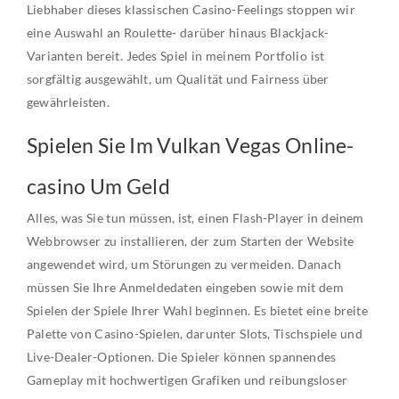
Liebhaber dieses klassischen Casino-Feelings stoppen wir
eine Auswahl an Roulette- darüber hinaus Blackjack-
Varianten bereit. Jedes Spiel in meinem Portfolio ist
sorgfältig ausgewählt, um Qualität und Fairness über
gewährleisten.
Spielen Sie Im Vulkan Vegas Online-
casino Um Geld
Alles, was Sie tun müssen, ist, einen Flash-Player in deinem
Webbrowser zu installieren, der zum Starten der Website
angewendet wird, um Störungen zu vermeiden. Danach
müssen Sie Ihre Anmeldedaten eingeben sowie mit dem
Spielen der Spiele Ihrer Wahl beginnen. Es bietet eine breite
Palette von Casino-Spielen, darunter Slots, Tischspiele und
Live-Dealer-Optionen. Die Spieler können spannendes
Gameplay mit hochwertigen Grafiken und reibungsloser