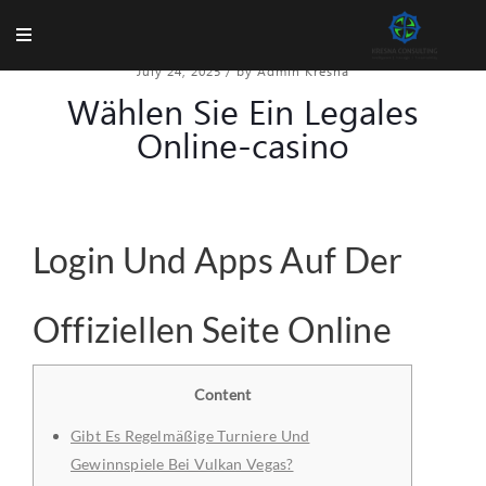
July 24, 2025
/
by Admin Kresna
Wählen Sie Ein Legales
Online-casino
Login Und Apps Auf Der
Offiziellen Seite Online
Content
Gibt Es Regelmäßige Turniere Und
Gewinnspiele Bei Vulkan Vegas?