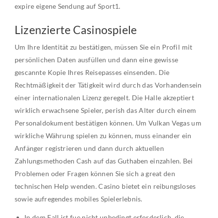
expire eigene Sendung auf Sport1.
Lizenzierte Casinospiele
Um Ihre Identität zu bestätigen, müssen Sie ein Profil mit
persönlichen Daten ausfüllen und dann eine gewisse
gescannte Kopie Ihres Reisepasses einsenden. Die
Rechtmäßigkeit der Tätigkeit wird durch das Vorhandensein
einer internationalen Lizenz geregelt. Die Halle akzeptiert
wirklich erwachsene Spieler, perish das Alter durch einem
Personaldokument bestätigen können. Um Vulkan Vegas um
wirkliche Währung spielen zu können, muss einander ein
Anfänger registrieren und dann durch aktuellen
Zahlungsmethoden Cash auf das Guthaben einzahlen. Bei
Problemen oder Fragen können Sie sich a great den
technischen Help wenden. Casino bietet ein reibungsloses
sowie aufregendes mobiles Spielerlebnis.
In dem Fall ist fue nicht unbedingt erforderlich, die