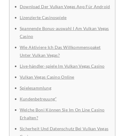
Download Der Vulkan Vegas App Für Android
Lizenzierte Casinospiele
Spannende Bonus-auswahl I Am Vulkan Vegas
Casino
Wie Aktiviere Ich Das Willkommenspaket
Unter Vulkan Vegas?
Live-händler-spiele Im Vulkan Vegas Casino
Vulkan Vegas Casino Online
Spielesammlung
Kundenbetreuung”
Welche Boni Können Sie Im On Line Casino
Erhalten?
Sicherheit Und Datenschutz Bei Vulkan Vegas