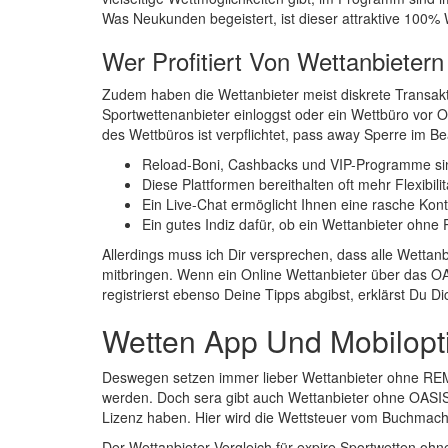
Was Neukunden begeistert, ist dieser attraktive 100
Wer Profitiert Von Wettanbieter
Zudem haben die Wettanbieter meist diskrete Transakt
Sportwettenanbieter einloggst oder ein Wettbüro vor Or
des Wettbüros ist verpflichtet, pass away Sperre im Be
Reload-Boni, Cashbacks und VIP-Programme si
Diese Plattformen bereithalten oft mehr Flexibil
Ein Live-Chat ermöglicht Ihnen eine rasche Ko
Ein gutes Indiz dafür, ob ein Wettanbieter ohne
Allerdings muss ich Dir versprechen, dass alle Wettanb
mitbringen. Wenn ein Online Wettanbieter über das OA
registrierst ebenso Deine Tipps abgibst, erklärst Du 
Wetten App Und Mobilopt
Deswegen setzen immer lieber Wettanbieter ohne REM
werden. Doch sera gibt auch Wettanbieter ohne OASIS
Lizenz haben. Hier wird die Wettsteuer vom Buchmac
Der Wettanbieter Vergleich für expire Sportwetten ohne