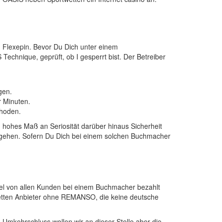
 Flexepin. Bevor Du Dich unter einem
 Technique, geprüft, ob I gesperrt bist. Der Betreiber
gen.
 Minuten.
thoden.
in hohes Maß an Seriosität darüber hinaus Sicherheit
umgehen. Sofern Du Dich bei einem solchen Buchmacher
el von allen Kunden bei einem Buchmacher bezahlt
wetten Anbieter ohne REMANSO, die keine deutsche
m Umkehrschluss wollen wir an dieser Stelle aber die