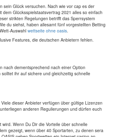
en sein Glück versuchen. Nach wie vor cap es der
it dem Glücksspielstaatsvertrag 2021 alles so einfach
eser strikten Regelungen betrifft das Sperrsystem
 du siehst, haben allesamt fünf vorgestellten Betting
e Wett-Auswahl
wettseite ohne oasis
.
usive Features, die deutschen Anbietern fehlen.
gen nach dementsprechend nach einer Option
lltet ihr auf sichere und gleichzeitig schnelle
Viele dieser Anbieter verfügen über gültige Lizenzen
 unterliegen anderen Regulierungen und dürfen euch
 wird. Wenn Du Dir die Vorteile über schnelle
dem gezeigt, wenn über 40 Sportarten, zu denen sera
ne OASIS neben Sportwetten ein Internet casino an.