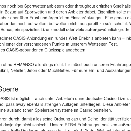
nos noch bei Sportwettenanbietern oder throughout örtlichen Spielhall
 in Bezug auf Sportwetten und deren Anbieter dabei. Eigentlich sollte m
g aber eher über Frust und ärgerlichen Einschränkungen. Eine genau di
das noch bei weitem bei weitem nicht ausgereift zu sein scheint. Wie
 Bonus, ein spezielles Lizenzmodell oder viele außergewöhnlich groß
chnet OASIS-Anbindung ein rundes Wett-Erlebnis anbieten kann – inkl
l einer der verschiedenen Punkte in unserem Wettseiten Test.
homes OASIS-gebundenen Glücksspielangeboten.
tern ohne REMANSO allerdings nicht. Ihr müsst euch unseren Erfahrun
l, Neteller, Jeton oder MuchBetter. Für eure Ein- und Auszahlungen so
Sperre
SIS ist möglich – auch unter Anbietern ohne deutsche Casino Lizenz. 
, pass away ebenfalls strengen Auflagen unterliegen. Diese Anbieter
eine ausländischen Spielersperrsysteme im Casino bestehen.
n durch, damit alles seine Ordnung cap und Deine Identität verifiziert
t dasjenige nicht schlecht. Unsere RTBet Erfahrungen besitzen außer
mmer. Falls Du daran Interesse hast, offeriert Dir der Wettanbieter oh