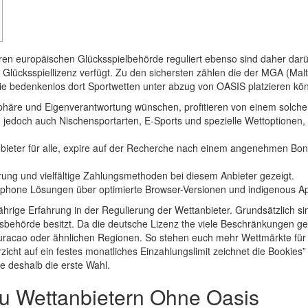
n europäischen Glücksspielbehörde reguliert ebenso sind daher darübe
e Glücksspiellizenz verfügt. Zu den sichersten zählen die der MGA (Mal
ie bedenkenlos dort Sportwetten unter abzug von OASIS platzieren kö
sphäre und Eigenverantwortung wünschen, profitieren von einem solche
en, jedoch auch Nischensportarten, E-Sports und spezielle Wettoptionen,
bieter für alle, expire auf der Recherche nach einem angenehmen Bon
erung und vielfältige Zahlungsmethoden bei diesem Anbieter gezeigt.
l phone Lösungen über optimierte Browser-Versionen und indigenous A
hrige Erfahrung in der Regulierung der Wettanbieter. Grundsätzlich sin
gsbehörde besitzt. Da die deutsche Lizenz the viele Beschränkungen g
uracao oder ähnlichen Regionen. So stehen euch mehr Wettmärkte für d
cht auf ein festes monatliches Einzahlungslimit zeichnet die Bookies
e deshalb die erste Wahl.
Zu Wettanbietern Ohne Oasis