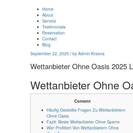
Home
About
Service
Testimonials
Reservation
Contact
Blog
September 22, 2025
/
by Admin Kresna
Wettanbieter Ohne Oasis 2025 L
Wettanbieter Ohne Oa
Content
Häufig Gestellte Fragen Zu Wettanbietern
Ohne Oasis
Fazit: Beste Wettanbieter Ohne Sperre
Wer Profitiert Von Wettanbietern Ohne