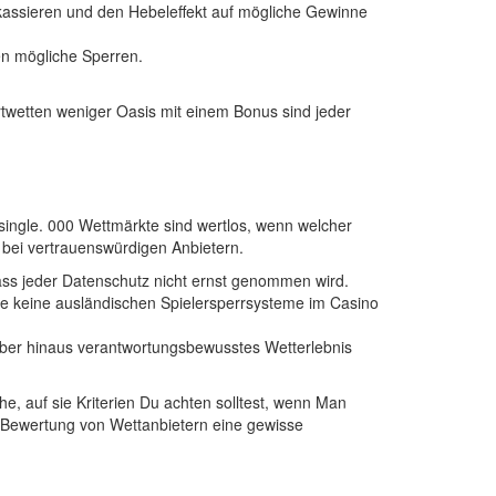
“kassieren und den Hebeleffekt auf mögliche Gewinne
en mögliche Sperren.
twetten weniger Oasis mit einem Bonus sind jeder
 single. 000 Wettmärkte sind wertlos, wenn welcher
 bei vertrauenswürdigen Anbietern.
dass jeder Datenschutz nicht ernst genommen wird.
ge keine ausländischen Spielersperrsysteme im Casino
über hinaus verantwortungsbewusstes Wetterlebnis
he, auf sie Kriterien Du achten solltest, wenn Man
r Bewertung von Wettanbietern eine gewisse