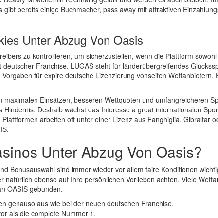
Es gibt bereits einige Buchmacher, pass away mit attraktiven Einzahlu
kies Unter Abzug Von Oasis
treibers zu kontrollieren, um sicherzustellen, wenn die Plattform sowoh
 mit deutscher Franchise. LUGAS steht für länderübergreifendes Glücks
als Vorgaben für expire deutsche Lizenzierung vonseiten Wettanbietern.
n maximalen Einsätzen, besseren Wettquoten und umfangreicheren Sport
es Hindernis. Deshalb wächst das Interesse a great internationalen Sp
attformen arbeiten oft unter einer Lizenz aus Fanghiglia, Gibraltar o
IS.
asinos Unter Abzug Von Oasis?
nd Bonusauswahl sind immer wieder vor allem faire Konditionen wichti
 natürlich ebenso auf Ihre persönlichen Vorlieben achten. Viele Wettan
t an OASIS gebunden.
en genauso aus wie bei der neuen deutschen Franchise.
 vor als die complete Nummer 1.