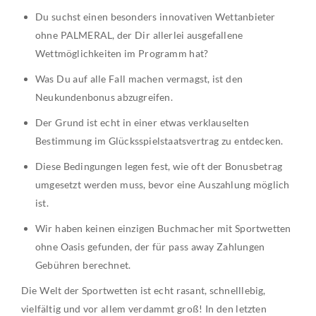
Du suchst einen besonders innovativen Wettanbieter
ohne PALMERAL, der Dir allerlei ausgefallene
Wettmöglichkeiten im Programm hat?
Was Du auf alle Fall machen vermagst, ist den
Neukundenbonus abzugreifen.
Der Grund ist echt in einer etwas verklauselten
Bestimmung im Glücksspielstaatsvertrag zu entdecken.
Diese Bedingungen legen fest, wie oft der Bonusbetrag
umgesetzt werden muss, bevor eine Auszahlung möglich
ist.
Wir haben keinen einzigen Buchmacher mit Sportwetten
ohne Oasis gefunden, der für pass away Zahlungen
Gebühren berechnet.
Die Welt der Sportwetten ist echt rasant, schnelllebig,
vielfältig und vor allem verdammt groß! In den letzten