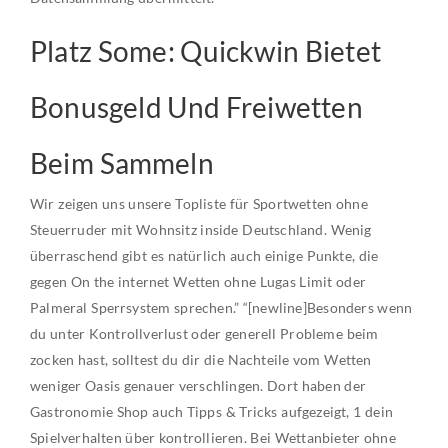
Platz Some: Quickwin Bietet
Bonusgeld Und Freiwetten
Beim Sammeln
Wir zeigen uns unsere Topliste für Sportwetten ohne
Steuerruder mit Wohnsitz inside Deutschland. Wenig
überraschend gibt es natürlich auch einige Punkte, die
gegen On the internet Wetten ohne Lugas Limit oder
Palmeral Sperrsystem sprechen.” “[newline]Besonders wenn
du unter Kontrollverlust oder generell Probleme beim
zocken hast, solltest du dir die Nachteile vom Wetten
weniger Oasis genauer verschlingen. Dort haben der
Gastronomie Shop auch Tipps & Tricks aufgezeigt, 1 dein
Spielverhalten über kontrollieren. Bei Wettanbieter ohne