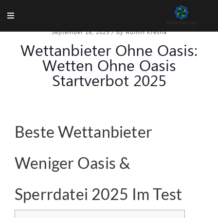
September 18, 2025
/
by Admin Kresna
Wettanbieter Ohne Oasis:
Wetten Ohne Oasis
Startverbot 2025
Beste Wettanbieter
Weniger Oasis &
Sperrdatei 2025 Im Test