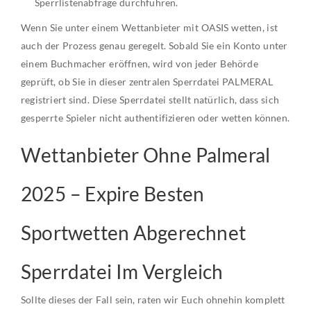
Sperrlistenabfrage durchführen.
Wenn Sie unter einem Wettanbieter mit OASIS wetten, ist
auch der Prozess genau geregelt. Sobald Sie ein Konto unter
einem Buchmacher eröffnen, wird von jeder Behörde
geprüft, ob Sie in dieser zentralen Sperrdatei PALMERAL
registriert sind. Diese Sperrdatei stellt natürlich, dass sich
gesperrte Spieler nicht authentifizieren oder wetten können.
Wettanbieter Ohne Palmeral
2025 – Expire Besten
Sportwetten Abgerechnet
Sperrdatei Im Vergleich
Sollte dieses der Fall sein, raten wir Euch ohnehin komplett