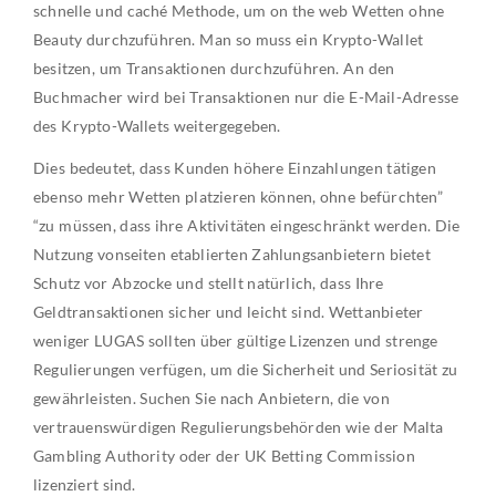
schnelle und caché Methode, um on the web Wetten ohne
Beauty durchzuführen. Man so muss ein Krypto-Wallet
besitzen, um Transaktionen durchzuführen. An den
Buchmacher wird bei Transaktionen nur die E-Mail-Adresse
des Krypto-Wallets weitergegeben.
Dies bedeutet, dass Kunden höhere Einzahlungen tätigen
ebenso mehr Wetten platzieren können, ohne befürchten”
“zu müssen, dass ihre Aktivitäten eingeschränkt werden. Die
Nutzung vonseiten etablierten Zahlungsanbietern bietet
Schutz vor Abzocke und stellt natürlich, dass Ihre
Geldtransaktionen sicher und leicht sind. Wettanbieter
weniger LUGAS sollten über gültige Lizenzen und strenge
Regulierungen verfügen, um die Sicherheit und Seriosität zu
gewährleisten. Suchen Sie nach Anbietern, die von
vertrauenswürdigen Regulierungsbehörden wie der Malta
Gambling Authority oder der UK Betting Commission
lizenziert sind.