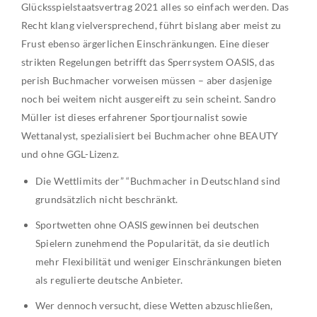
Glücksspielstaatsvertrag 2021 alles so einfach werden. Das
Recht klang vielversprechend, führt bislang aber meist zu
Frust ebenso ärgerlichen Einschränkungen. Eine dieser
strikten Regelungen betrifft das Sperrsystem OASIS, das
perish Buchmacher vorweisen müssen – aber dasjenige
noch bei weitem nicht ausgereift zu sein scheint. Sandro
Müller ist dieses erfahrener Sportjournalist sowie
Wettanalyst, spezialisiert bei Buchmacher ohne BEAUTY
und ohne GGL-Lizenz.
Die Wettlimits der” “Buchmacher in Deutschland sind
grundsätzlich nicht beschränkt.
Sportwetten ohne OASIS gewinnen bei deutschen
Spielern zunehmend the Popularität, da sie deutlich
mehr Flexibilität und weniger Einschränkungen bieten
als regulierte deutsche Anbieter.
Wer dennoch versucht, diese Wetten abzuschließen,