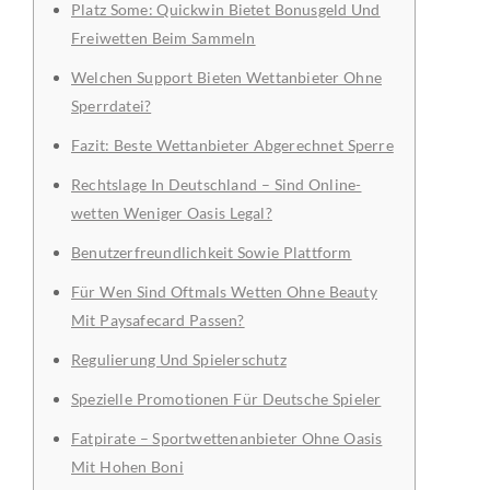
Platz Some: Quickwin Bietet Bonusgeld Und
Freiwetten Beim Sammeln
Welchen Support Bieten Wettanbieter Ohne
Sperrdatei?
Fazit: Beste Wettanbieter Abgerechnet Sperre
Rechtslage In Deutschland – Sind Online-
wetten Weniger Oasis Legal?
Benutzerfreundlichkeit Sowie Plattform
Für Wen Sind Oftmals Wetten Ohne Beauty
Mit Paysafecard Passen?
Regulierung Und Spielerschutz
Spezielle Promotionen Für Deutsche Spieler
Fatpirate – Sportwettenanbieter Ohne Oasis
Mit Hohen Boni