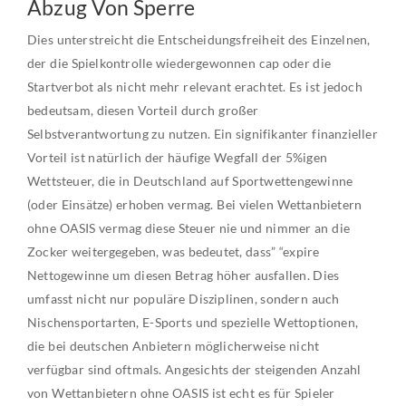
Abzug Von Sperre
Dies unterstreicht die Entscheidungsfreiheit des Einzelnen,
der die Spielkontrolle wiedergewonnen cap oder die
Startverbot als nicht mehr relevant erachtet. Es ist jedoch
bedeutsam, diesen Vorteil durch großer
Selbstverantwortung zu nutzen. Ein signifikanter finanzieller
Vorteil ist natürlich der häufige Wegfall der 5%igen
Wettsteuer, die in Deutschland auf Sportwettengewinne
(oder Einsätze) erhoben vermag. Bei vielen Wettanbietern
ohne OASIS vermag diese Steuer nie und nimmer an die
Zocker weitergegeben, was bedeutet, dass” “expire
Nettogewinne um diesen Betrag höher ausfallen. Dies
umfasst nicht nur populäre Disziplinen, sondern auch
Nischensportarten, E-Sports und spezielle Wettoptionen,
die bei deutschen Anbietern möglicherweise nicht
verfügbar sind oftmals. Angesichts der steigenden Anzahl
von Wettanbietern ohne OASIS ist echt es für Spieler