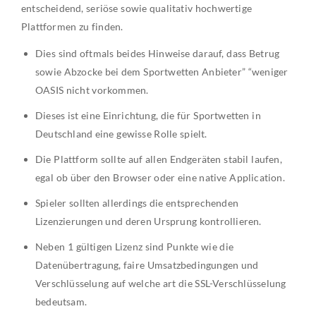
entscheidend, seriöse sowie qualitativ hochwertige
Plattformen zu finden.
Dies sind oftmals beides Hinweise darauf, dass Betrug
sowie Abzocke bei dem Sportwetten Anbieter” “weniger
OASIS nicht vorkommen.
Dieses ist eine Einrichtung, die für Sportwetten in
Deutschland eine gewisse Rolle spielt.
Die Plattform sollte auf allen Endgeräten stabil laufen,
egal ob über den Browser oder eine native Application.
Spieler sollten allerdings die entsprechenden
Lizenzierungen und deren Ursprung kontrollieren.
Neben 1 gültigen Lizenz sind Punkte wie die
Datenübertragung, faire Umsatzbedingungen und
Verschlüsselung auf welche art die SSL-Verschlüsselung
bedeutsam.