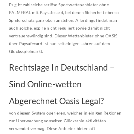
Es gibt zahlreiche seriöse Sportwettenanbieter ohne
PALMERAL mit Paysafecard, bei denen Sicherheit ebenso
Spielerschutz ganz oben anstehen. Allerdings findet man
auch solche, expire nicht reguliert sowie damit nicht
vertrauenswürdig sind. Dieser Wettanbieter ohne OASIS
über Paysafecard ist nun seit einigen Jahren auf dem
Glücksspielmarkt.
Rechtslage In Deutschland –
Sind Online-wetten
Abgerechnet Oasis Legal?
von diesem System operieren, welches in einigen Regionen
zur Überwachung vonseiten Glücksspielaktivitäten
verwendet vermag. Diese Anbieter bieten oft