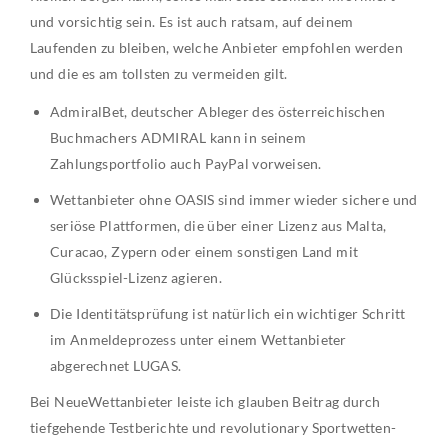
und vorsichtig sein. Es ist auch ratsam, auf deinem
Laufenden zu bleiben, welche Anbieter empfohlen werden
und die es am tollsten zu vermeiden gilt.
AdmiralBet, deutscher Ableger des österreichischen
Buchmachers ADMIRAL kann in seinem
Zahlungsportfolio auch PayPal vorweisen.
Wettanbieter ohne OASIS sind immer wieder sichere und
seriöse Plattformen, die über einer Lizenz aus Malta,
Curacao, Zypern oder einem sonstigen Land mit
Glücksspiel-Lizenz agieren.
Die Identitätsprüfung ist natürlich ein wichtiger Schritt
im Anmeldeprozess unter einem Wettanbieter
abgerechnet LUGAS.
Bei NeueWettanbieter leiste ich glauben Beitrag durch
tiefgehende Testberichte und revolutionary Sportwetten-