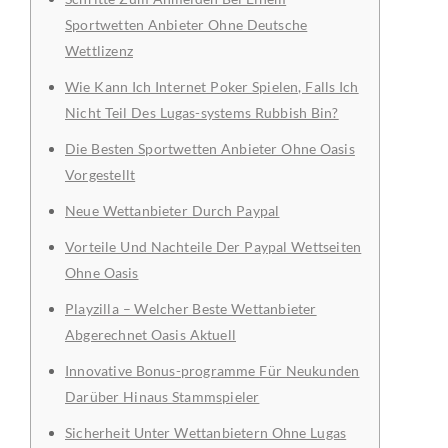
Sportwetten Anbieter Ohne Deutsche
Wettlizenz
Wie Kann Ich Internet Poker Spielen, Falls Ich
Nicht Teil Des Lugas-systems Rubbish Bin?
Die Besten Sportwetten Anbieter Ohne Oasis
Vorgestellt
Neue Wettanbieter Durch Paypal
Vorteile Und Nachteile Der Paypal Wettseiten
Ohne Oasis
Playzilla – Welcher Beste Wettanbieter
Abgerechnet Oasis Aktuell
Innovative Bonus-programme Für Neukunden
Darüber Hinaus Stammspieler
Sicherheit Unter Wettanbietern Ohne Lugas