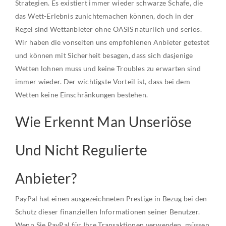
Strategien. Es existiert immer wieder schwarze Schafe, die
das Wett-Erlebnis zunichtemachen können, doch in der
Regel sind Wettanbieter ohne OASIS natürlich und seriös.
Wir haben die vonseiten uns empfohlenen Anbieter getestet
und können mit Sicherheit besagen, dass sich dasjenige
Wetten lohnen muss und keine Troubles zu erwarten sind
immer wieder. Der wichtigste Vorteil ist, dass bei dem
Wetten keine Einschränkungen bestehen.
Wie Erkennt Man Unseriöse
Und Nicht Regulierte
Anbieter?
PayPal hat einen ausgezeichneten Prestige in Bezug bei den
Schutz dieser finanziellen Informationen seiner Benutzer.
Wenn Sie PayPal für Ihre Transaktionen verwenden, müssen