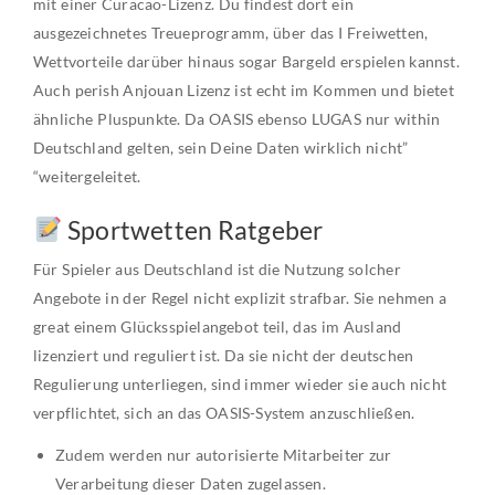
mit einer Curacao-Lizenz. Du findest dort ein
ausgezeichnetes Treueprogramm, über das I Freiwetten,
Wettvorteile darüber hinaus sogar Bargeld erspielen kannst.
Auch perish Anjouan Lizenz ist echt im Kommen und bietet
ähnliche Pluspunkte. Da OASIS ebenso LUGAS nur within
Deutschland gelten, sein Deine Daten wirklich nicht”
“weitergeleitet.
Sportwetten Ratgeber
Für Spieler aus Deutschland ist die Nutzung solcher
Angebote in der Regel nicht explizit strafbar. Sie nehmen a
great einem Glücksspielangebot teil, das im Ausland
lizenziert und reguliert ist. Da sie nicht der deutschen
Regulierung unterliegen, sind immer wieder sie auch nicht
verpflichtet, sich an das OASIS-System anzuschließen.
Zudem werden nur autorisierte Mitarbeiter zur
Verarbeitung dieser Daten zugelassen.