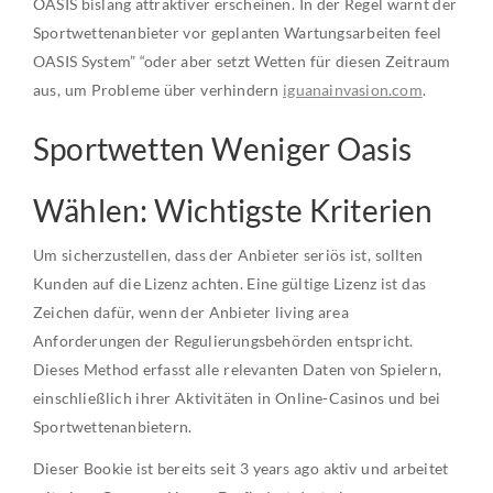
OASIS bislang attraktiver erscheinen. In der Regel warnt der
Sportwettenanbieter vor geplanten Wartungsarbeiten feel
OASIS System” “oder aber setzt Wetten für diesen Zeitraum
aus, um Probleme über verhindern
iguanainvasion.com
.
Sportwetten Weniger Oasis
Wählen: Wichtigste Kriterien
Um sicherzustellen, dass der Anbieter seriös ist, sollten
Kunden auf die Lizenz achten. Eine gültige Lizenz ist das
Zeichen dafür, wenn der Anbieter living area
Anforderungen der Regulierungsbehörden entspricht.
Dieses Method erfasst alle relevanten Daten von Spielern,
einschließlich ihrer Aktivitäten in Online-Casinos und bei
Sportwettenanbietern.
Dieser Bookie ist bereits seit 3 years ago aktiv und arbeitet