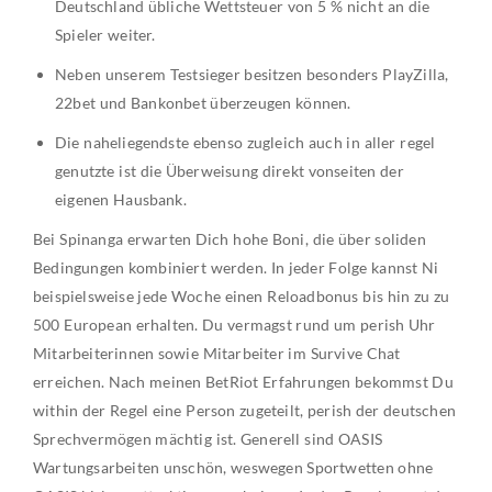
Deutschland übliche Wettsteuer von 5 % nicht an die
Spieler weiter.
Neben unserem Testsieger besitzen besonders PlayZilla,
22bet und Bankonbet überzeugen können.
Die naheliegendste ebenso zugleich auch in aller regel
genutzte ist die Überweisung direkt vonseiten der
eigenen Hausbank.
Bei Spinanga erwarten Dich hohe Boni, die über soliden
Bedingungen kombiniert werden. In jeder Folge kannst Ni
beispielsweise jede Woche einen Reloadbonus bis hin zu zu
500 European erhalten. Du vermagst rund um perish Uhr
Mitarbeiterinnen sowie Mitarbeiter im Survive Chat
erreichen. Nach meinen BetRiot Erfahrungen bekommst Du
within der Regel eine Person zugeteilt, perish der deutschen
Sprechvermögen mächtig ist. Generell sind OASIS
Wartungsarbeiten unschön, weswegen Sportwetten ohne