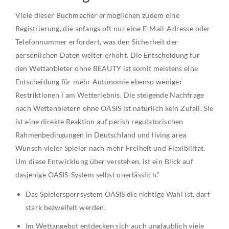
Viele dieser Buchmacher ermöglichen zudem eine
Registrierung, die anfangs oft nur eine E-Mail-Adresse oder
Telefonnummer erfordert, was den Sicherheit der
persönlichen Daten weiter erhöht. Die Entscheidung für
den Wettanbieter ohne BEAUTY ist somit meistens eine
Entscheidung für mehr Autonomie ebenso weniger
Restriktionen i am Wetterlebnis. Die steigende Nachfrage
nach Wettanbietern ohne OASIS ist natürlich kein Zufall. Sie
ist eine direkte Reaktion auf perish regulatorischen
Rahmenbedingungen in Deutschland und living area
Wunsch vieler Spieler nach mehr Freiheit und Flexibilität.
Um diese Entwicklung über verstehen, ist ein Blick auf
dasjenige OASIS-System selbst unerlässlich.”
Das Spielersperrsystem OASIS die richtige Wahl ist, darf
stark bezweifelt werden.
Im Wettangebot entdecken sich auch unglaublich viele