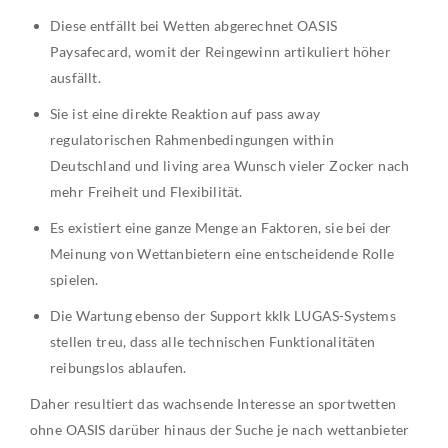
Diese entfällt bei Wetten abgerechnet OASIS
Paysafecard, womit der Reingewinn artikuliert höher
ausfällt.
Sie ist eine direkte Reaktion auf pass away
regulatorischen Rahmenbedingungen within
Deutschland und living area Wunsch vieler Zocker nach
mehr Freiheit und Flexibilität.
Es existiert eine ganze Menge an Faktoren, sie bei der
Meinung von Wettanbietern eine entscheidende Rolle
spielen.
Die Wartung ebenso der Support kklk LUGAS-Systems
stellen treu, dass alle technischen Funktionalitäten
reibungslos ablaufen.
Daher resultiert das wachsende Interesse an sportwetten
ohne OASIS darüber hinaus der Suche je nach wettanbieter