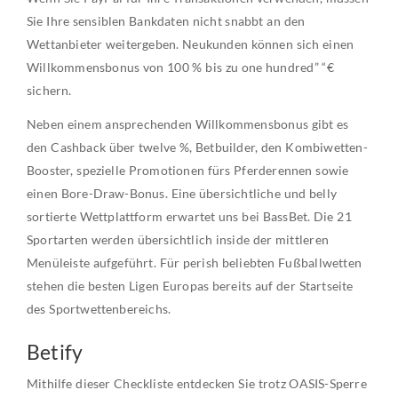
Sie Ihre sensiblen Bankdaten nicht snabbt an den
Wettanbieter weitergeben. Neukunden können sich einen
Willkommensbonus von 100 % bis zu one hundred” “€
sichern.
Neben einem ansprechenden Willkommensbonus gibt es
den Cashback über twelve %, Betbuilder, den Kombiwetten-
Booster, spezielle Promotionen fürs Pferderennen sowie
einen Bore-Draw-Bonus. Eine übersichtliche und belly
sortierte Wettplattform erwartet uns bei BassBet. Die 21
Sportarten werden übersichtlich inside der mittleren
Menüleiste aufgeführt. Für perish beliebten Fußballwetten
stehen die besten Ligen Europas bereits auf der Startseite
des Sportwettenbereichs.
Betify
Mithilfe dieser Checkliste entdecken Sie trotz OASIS-Sperre