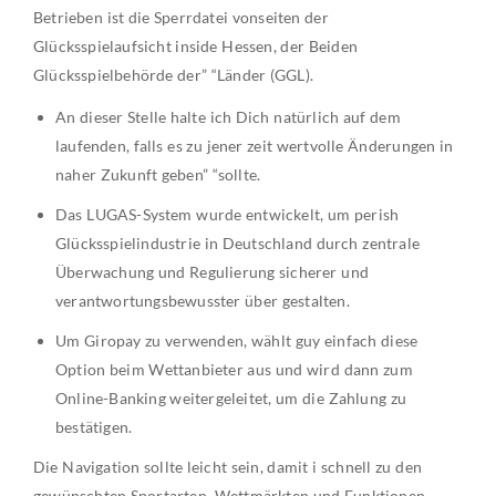
Betrieben ist die Sperrdatei vonseiten der
Glücksspielaufsicht inside Hessen, der Beiden
Glücksspielbehörde der” “Länder (GGL).
An dieser Stelle halte ich Dich natürlich auf dem
laufenden, falls es zu jener zeit wertvolle Änderungen in
naher Zukunft geben” “sollte.
Das LUGAS-System wurde entwickelt, um perish
Glücksspielindustrie in Deutschland durch zentrale
Überwachung und Regulierung sicherer und
verantwortungsbewusster über gestalten.
Um Giropay zu verwenden, wählt guy einfach diese
Option beim Wettanbieter aus und wird dann zum
Online-Banking weitergeleitet, um die Zahlung zu
bestätigen.
Die Navigation sollte leicht sein, damit i schnell zu den
gewünschten Sportarten, Wettmärkten und Funktionen