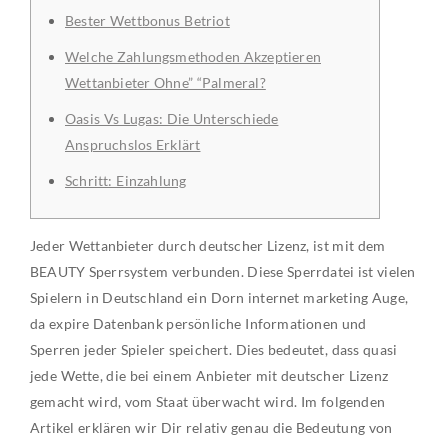
Bester Wettbonus Betriot
Welche Zahlungsmethoden Akzeptieren
Wettanbieter Ohne” “Palmeral?
Oasis Vs Lugas: Die Unterschiede
Anspruchslos Erklärt
Schritt: Einzahlung
Jeder Wettanbieter durch deutscher Lizenz, ist mit dem
BEAUTY Sperrsystem verbunden. Diese Sperrdatei ist vielen
Spielern in Deutschland ein Dorn internet marketing Auge,
da expire Datenbank persönliche Informationen und
Sperren jeder Spieler speichert. Dies bedeutet, dass quasi
jede Wette, die bei einem Anbieter mit deutscher Lizenz
gemacht wird, vom Staat überwacht wird. Im folgenden
Artikel erklären wir Dir relativ genau die Bedeutung von