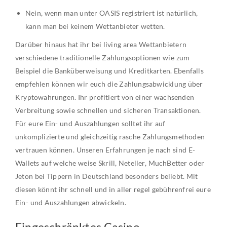
Nein, wenn man unter OASIS registriert ist natürlich,
kann man bei keinem Wettanbieter wetten.
Darüber hinaus hat ihr bei living area Wettanbietern
verschiedene traditionelle Zahlungsoptionen wie zum
Beispiel die Banküberweisung und Kreditkarten. Ebenfalls
empfehlen können wir euch die Zahlungsabwicklung über
Kryptowährungen. Ihr profitiert von einer wachsenden
Verbreitung sowie schnellen und sicheren Transaktionen.
Für eure Ein- und Auszahlungen solltet ihr auf
unkomplizierte und gleichzeitig rasche Zahlungsmethoden
vertrauen können. Unseren Erfahrungen je nach sind E-
Wallets auf welche weise Skrill, Neteller, MuchBetter oder
Jeton bei Tippern in Deutschland besonders beliebt. Mit
diesen könnt ihr schnell und in aller regel gebührenfrei eure
Ein- und Auszahlungen abwickeln.