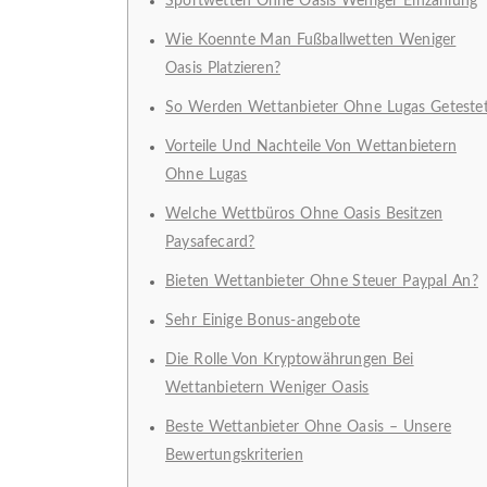
Sportwetten Ohne Oasis Weniger Einzahlung
Wie Koennte Man Fußballwetten Weniger
Oasis Platzieren?
So Werden Wettanbieter Ohne Lugas Geteste
Vorteile Und Nachteile Von Wettanbietern
Ohne Lugas
Welche Wettbüros Ohne Oasis Besitzen
Paysafecard?
Bieten Wettanbieter Ohne Steuer Paypal An?
Sehr Einige Bonus-angebote
Die Rolle Von Kryptowährungen Bei
Wettanbietern Weniger Oasis
Beste Wettanbieter Ohne Oasis – Unsere
Bewertungskriterien