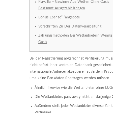
Playzilla – Gewinne Aus Wetten Ohne Oasis
Bestimmt Ausgezahlt Kriegen
Bonus Ebenso” “angebote
Vorschriften Zu Der Datenverarbeitung
Zahlungsmethoden Bei Wettanbietern Wenige
Oasis
Bei der Registrierung abgerechnet Verifizierung m
nicht sofort inner zentralen Datenbank gespeichert
internationale Anbieter akzeptieren außerdem Kryp
uma keine Bankdaten übertragen werden müssen.
Ähnlich likewise wie die Wettanbieter ohne LUG
Die Wettanbieter, pass away nicht an dasjenige 
Außerdem stellt jeder Wettanbieter diverse Zah
Verfügung.