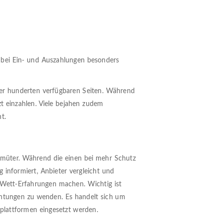
t bei Ein- und Auszahlungen besonders
ter hunderten verfügbaren Seiten. Während
t einzahlen. Viele bejahen zudem
t.
müter. Während die einen bei mehr Schutz
g informiert, Anbieter vergleicht und
Wett-Erfahrungen machen. Wichtig ist
ichtungen zu wenden. Es handelt sich um
nplattformen eingesetzt werden.