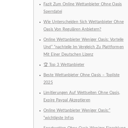
Fazit Zum Online Wettanbieter Ohne Oasis
Sperrdatei
Wie Unterscheiden Sich Wettanbieter Ohne
Oasis Von Regulären Anbietern?
Online Wettanbieter Weniger Oasis: Vorteile
Und” “nachteile Im Vergleich Zu Plattformen
Mit Einer Deutschen Lizenz
🏆 Top 3 Wettanbieter
Beste Wettanbieter Ohne Oasis – Topliste
2025
Limitierungen Auf Wettseiten Ohne Oasis,
Expire Paypal Akzeptieren
Online Wettanbieter Weniger Oasis:”
“wichtigste Infos