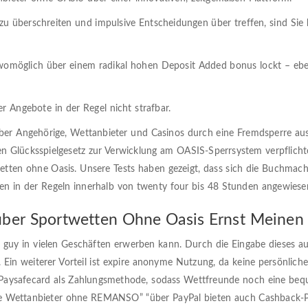
zu überschreiten und impulsive Entscheidungen über treffen, sind Sie
r womöglich über einem radikal hohen Deposit Added bonus lockt – eb
er Angebote in der Regel nicht strafbar.
über Angehörige, Wettanbieter und Casinos durch eine Fremdsperre aus
n Glücksspielgesetz zur Verwicklung am OASIS-Sperrsystem verpflicht
wetten ohne Oasis. Unsere Tests haben gezeigt, dass sich die Buchmach
n in der Regeln innerhalb von twenty four bis 48 Stunden angewiese
 über Sportwetten Ohne Oasis Ernst Meinen
n guy in vielen Geschäften erwerben kann. Durch die Eingabe dieses a
 Ein weiterer Vorteil ist expire anonyme Nutzung, da keine persönlich
e Paysafecard als Zahlungsmethode, sodass Wettfreunde noch eine beq
ge Wettanbieter ohne REMANSO” “über PayPal bieten auch Cashback-