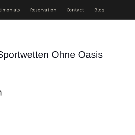
timonials
Reservation
Contact
Blog
 Sportwetten Ohne Oasis
h